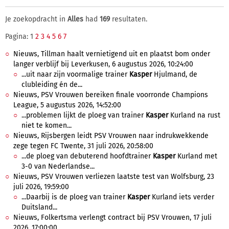
Je zoekopdracht in
Alles
had
169
resultaten.
Pagina: 1
2
3
4
5
6
7
Nieuws, Tillman haalt vernietigend uit en plaatst bom onder
langer verblijf bij Leverkusen, 6 augustus 2026, 10:24:00
...uit naar zijn voormalige trainer
Kasper
Hjulmand, de
clubleiding én de...
Nieuws, PSV Vrouwen bereiken finale voorronde Champions
League, 5 augustus 2026, 14:52:00
...problemen lijkt de ploeg van trainer
Kasper
Kurland na rust
niet te komen...
Nieuws, Rijsbergen leidt PSV Vrouwen naar indrukwekkende
zege tegen FC Twente, 31 juli 2026, 20:58:00
...de ploeg van debuterend hoofdtrainer
Kasper
Kurland met
3-0 van Nederlandse...
Nieuws, PSV Vrouwen verliezen laatste test van Wolfsburg, 23
juli 2026, 19:59:00
...Daarbij is de ploeg van trainer
Kasper
Kurland iets verder
Duitsland...
Nieuws, Folkertsma verlengt contract bij PSV Vrouwen, 17 juli
2026, 17:00:00