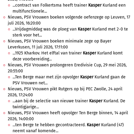
...contract van Folkertsma heeft trainer
Kasper
Kurland een
multifunctionele...
Nieuws, PSV Vrouwen boeken volgende oefenzege op Leuven, 17
juli 2026, 16:20:00
...Vrijdagmiddag was de ploeg van
Kasper
Kurland met 2-0 te
sterk voor het...
Nieuws, PSV Vrouwen boeken minimale zege op Bayer
Leverkusen, 11 juli 2026, 17:11:00
...1925 Kharkov. Het elftal van trainer
Kasper
Kurland komt
deze voorbereiding...
Nieuws, PSV Vrouwen prolongeren Eredivisie Cup, 29 mei 2026,
20:55:00
...Ten Berge maar met zijn opvolger
Kasper
Kurland gaan de
PSV Vrouwen net...
Nieuws, PSV Vrouwen pikt Rutgers op bij PEC Zwolle, 24 april
2026, 17:24:00
...aan bij de selectie van nieuwe trainer
Kasper
Kurland. De
twintigjarige...
Nieuws, PSV Vrouwen heeft opvolger Ten Berge binnen, 14 april
2026, 14:00:00
...ten Berge te hebben gecontracteerd.
Kasper
Kurland (47)
neemt vanaf komende...