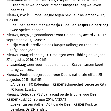
Nederlandse competities, Ajax, 2 september 2025, 17:29:08
...gaan ze er wel op vooruit toch?
Kasper
zal nog wel even
peentjes...
Nieuws, PSV in Europa League tegen Sevilla, 7 november 2022,
13:14:00
...de Spanjaarden met Nemanja Gudelj en
Kasper
Dolberg nog
twee spelers hebben...
Nieuws, Bergwijn genomineerd voor Golden Boy award 2017, 19
september 2017, 14:08:36
...zijn van de eredivisie ook
Kasper
Dolberg en Enes Unal
(afgelopen jaar FC...
Nieuws, Vraagtekens bij FC Groningen over Tibbling en Reijnen,
27 augustus 2016, 08:01:15
...vandaag weer voor het eerst mee en
Kasper
Larsen keert
terug van een...
Nieuws, Poulsen opgeroepen voor Deens nationale elftal, 25
augustus 2015, 18:11:55
...Andersen, FC København
Kasper
Schmeichel, Leicester City
FC Jonas Lössl,...
Nieuws, 'Delegatie PSV vanavond op de tribune voor Deen
Kasper
Kusk', 26 februari 2014, 17:23:43
...beker tussen AaB en AGF om de Deen
Kasper
Kusk te
bekijken. De 22-jarige...