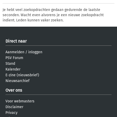
Je hebt veel zoekopdrachten gedaan gedurende de laatste
seconden. Wacht even alvorens je een nieuwe zoekopdracht
indient. Leden kunnen vaker zoeken.
Direct naar
Aanmelden
/
inloggen
PSV Forum
Stand
Kalender
E-zine (nieuwsbrief)
Nieuwsarchief
Over ons
Voor webmasters
Disclaimer
Privacy