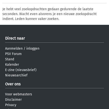
Je hebt veel zoekopdrachten gedaan gedurende de laatste
seconden. Wacht even alvorens je een nieuwe zoekopdracht
indient. Leden kunnen vaker zoeken.
Direct naar
Aanmelden
/
inloggen
PSV Forum
Stand
Kalender
E-zine (nieuwsbrief)
Nieuwsarchief
Over ons
Voor webmasters
Disclaimer
Privacy