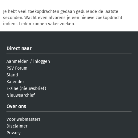
Je hebt veel zoekopdrachten gedaan gedurende de laatste
seconden. Wacht even alvorens je een nieuwe zoekopdracht
indient. Leden kunnen vaker zoeken.
Direct naar
Aanmelden
/
inloggen
PSV Forum
Stand
Kalender
E-zine (nieuwsbrief)
Nieuwsarchief
Over ons
Voor webmasters
Disclaimer
Privacy