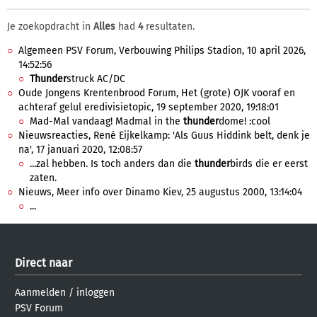
Je zoekopdracht in
Alles
had
4
resultaten.
Algemeen PSV Forum, Verbouwing Philips Stadion, 10 april 2026,
14:52:56
Thunder
struck AC/DC
Oude Jongens Krentenbrood Forum, Het (grote) OJK vooraf en
achteraf gelul eredivisietopic, 19 september 2020, 19:18:01
Mad-Mal vandaag! Madmal in the
thunder
dome! :cool
Nieuwsreacties, René Eijkelkamp: 'Als Guus Hiddink belt, denk je
na', 17 januari 2020, 12:08:57
...zal hebben. Is toch anders dan die
thunder
birds die er eerst
zaten.
Nieuws, Meer info over Dinamo Kiev, 25 augustus 2000, 13:14:04
...
Direct naar
Aanmelden
/
inloggen
PSV Forum