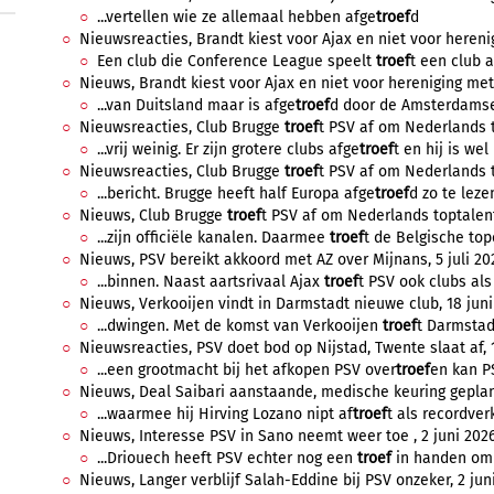
...vertellen wie ze allemaal hebben afge
troef
d
Nieuwsreacties, Brandt kiest voor Ajax en niet voor herenigi
Een club die Conference League speelt
troef
t een club 
Nieuws, Brandt kiest voor Ajax en niet voor hereniging met B
...van Duitsland maar is afge
troef
d door de Amsterdamse 
Nieuwsreacties, Club Brugge
troef
t PSV af om Nederlands to
...vrij weinig. Er zijn grotere clubs afge
troef
t en hij is wel
Nieuwsreacties, Club Brugge
troef
t PSV af om Nederlands to
...bericht. Brugge heeft half Europa afge
troef
d zo te lezen
Nieuws, Club Brugge
troef
t PSV af om Nederlands toptalent,
...zijn officiële kanalen. Daarmee
troef
t de Belgische topc
Nieuws, PSV bereikt akkoord met AZ over Mijnans, 5 juli 202
...binnen. Naast aartsrivaal Ajax
troef
t PSV ook clubs als
Nieuws, Verkooijen vindt in Darmstadt nieuwe club, 18 juni 
...dwingen. Met de komst van Verkooijen
troef
t Darmstadt
Nieuwsreacties, PSV doet bod op Nijstad, Twente slaat af, 1
...een grootmacht bij het afkopen PSV over
troef
en kan PS
Nieuws, Deal Saibari aanstaande, medische keuring gepland,
...waarmee hij Hirving Lozano nipt af
troef
t als recordver
Nieuws, Interesse PSV in Sano neemt weer toe , 2 juni 2026,
...Driouech heeft PSV echter nog een
troef
in handen om t
Nieuws, Langer verblijf Salah-Eddine bij PSV onzeker, 2 juni