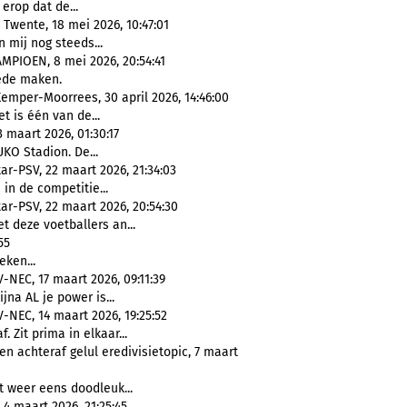
t erop dat de...
 Twente, 18 mei 2026, 10:47:01
an mij nog steeds...
IOEN, 8 mei 2026, 20:54:41
eede maken.
emper-Moorrees, 30 april 2026, 14:46:00
et is één van de...
3 maart 2026, 01:30:17
UKO Stadion. De...
ar-PSV, 22 maart 2026, 21:34:03
 in de competitie...
ar-PSV, 22 maart 2026, 20:54:30
t deze voetballers an...
55
eken...
-NEC, 17 maart 2026, 09:11:39
jna AL je power is...
-NEC, 14 maart 2026, 19:25:52
f. Zit prima in elkaar...
n achteraf gelul eredivisietopic, 7 maart
t weer eens doodleuk...
4 maart 2026, 21:25:45