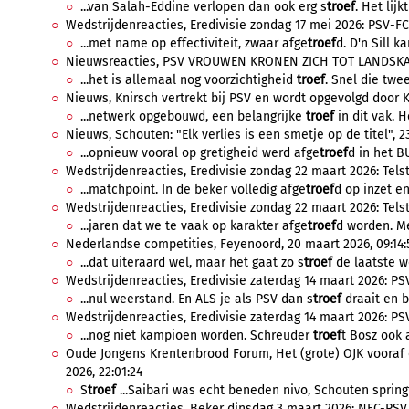
...van Salah-Eddine verlopen dan ook erg s
troef
. Het lijk
Wedstrijdenreacties, Eredivisie zondag 17 mei 2026: PSV-FC
...met name op effectiviteit, zwaar afge
troef
d. D'n Sill k
Nieuwsreacties, PSV VROUWEN KRONEN ZICH TOT LANDSKAMP
...het is allemaal nog voorzichtigheid
troef
. Snel die tw
Nieuws, Knirsch vertrekt bij PSV en wordt opgevolgd door K
...netwerk opgebouwd, een belangrijke
troef
in dit vak. H
Nieuws, Schouten: "Elk verlies is een smetje op de titel", 2
...opnieuw vooral op gretigheid werd afge
troef
d in het B
Wedstrijdenreacties, Eredivisie zondag 22 maart 2026: Telst
...matchpoint. In de beker volledig afge
troef
d op inzet en
Wedstrijdenreacties, Eredivisie zondag 22 maart 2026: Telst
...jaren dat we te vaak op karakter afge
troef
d worden. Me
Nederlandse competities, Feyenoord, 20 maart 2026, 09:14:
...dat uiteraard wel, maar het gaat zo s
troef
de laatste w
Wedstrijdenreacties, Eredivisie zaterdag 14 maart 2026: PSV
...nul weerstand. En ALS je als PSV dan s
troef
draait en bi
Wedstrijdenreacties, Eredivisie zaterdag 14 maart 2026: PSV
...nog niet kampioen worden. Schreuder
troef
t Bosz ook a
Oude Jongens Krentenbrood Forum, Het (grote) OJK vooraf e
2026, 22:01:24
S
troef
...Saibari was echt beneden nivo, Schouten spring
Wedstrijdenreacties, Beker dinsdag 3 maart 2026: NEC-PSV, 