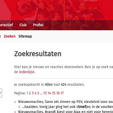
teractief
Club
Profiel
e
Zoeken
Sitemap
Zoekresultaten
Hier kan je nieuws en reacties doorzoeken. Ben je op zoek na
de
ledenlijst
.
Je zoekopdracht in
Alles
had
424
resultaten.
Pagina: 1
2
3
4
5
...
13
14
15
16
17
Nieuwsreacties, Sano zet zinnen op PSV, sleutelrol voor za
...haalden. Vorig jaar ging het ook s
troef
jes in de voorbere
Nieuwsreacties, Brandt kiest voor Ajax en niet voor hereni