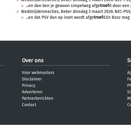
...en dan ben je gewoon simpelweg afge
troef
d door een 
Wedstrijdenreacties, Beker dinsdag 3 maart 2026: NEC-PSV,
...en dat PSV dan op inzet wordt afge
troef
d.En Bosz mag 
Over ons
S
Voor webmasters
Aj
Disclaimer
F
Privacy
PS
Adverteren
S
Partnerberichten
M
Contact
C