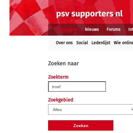
Voorpagina
Nieuws
Forums
In
Over ons
Social
Ledenlijst
Wie onlin
Zoeken naar
Zoekterm
Zoekgebied