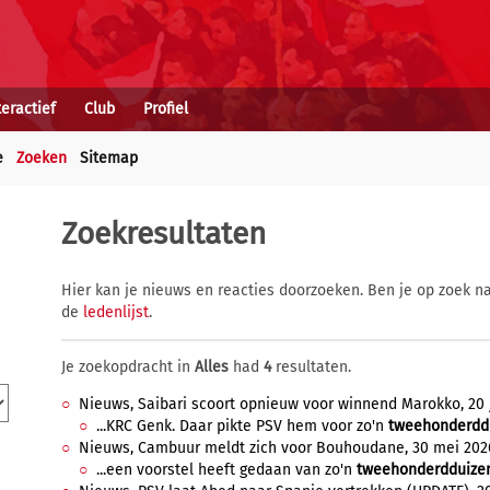
teractief
Club
Profiel
e
Zoeken
Sitemap
Zoekresultaten
Hier kan je nieuws en reacties doorzoeken. Ben je op zoek na
de
ledenlijst
.
Je zoekopdracht in
Alles
had
4
resultaten.
Nieuws, Saibari scoort opnieuw voor winnend Marokko, 20 j
...KRC Genk. Daar pikte PSV hem voor zo'n
tweehonderdd
Nieuws, Cambuur meldt zich voor Bouhoudane, 30 mei 2026
...een voorstel heeft gedaan van zo'n
tweehonderdduize