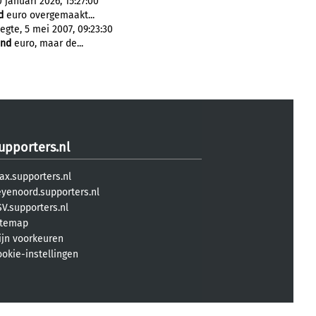
januari 2026, 15:27:00
d
euro overgemaakt...
egte, 5 mei 2007, 09:23:30
end
euro, maar de...
upporters.nl
ax.supporters.nl
eyenoord.supporters.nl
V.supporters.nl
itemap
ijn voorkeuren
ookie-instellingen