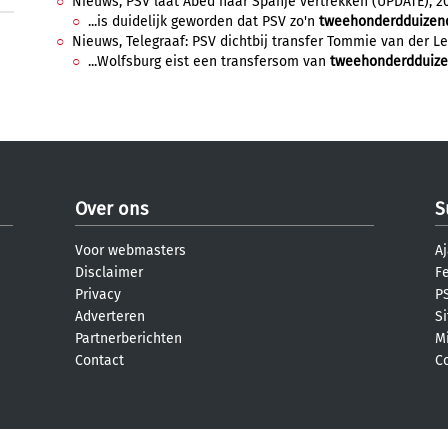
Nieuws, PSV laat Abed naar Spanje vertrekken (UPDATE), 20 
...is duidelijk geworden dat PSV zo'n
tweehonderdduizen
Nieuws, Telegraaf: PSV dichtbij transfer Tommie van der Le
...Wolfsburg eist een transfersom van
tweehonderdduiz
Over ons
S
Voor webmasters
Aj
Disclaimer
F
Privacy
PS
Adverteren
S
Partnerberichten
M
Contact
C