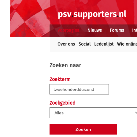
Voorpagina
Nieuws
Forums
In
Over ons
Social
Ledenlijst
Wie onlin
Zoeken naar
Zoekterm
Zoekgebied