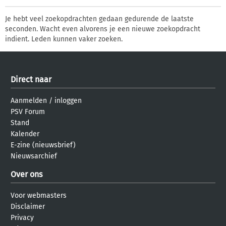
Je hebt veel zoekopdrachten gedaan gedurende de laatste
seconden. Wacht even alvorens je een nieuwe zoekopdracht
indient. Leden kunnen vaker zoeken.
Direct naar
Aanmelden
/
inloggen
PSV Forum
Stand
Kalender
E-zine (nieuwsbrief)
Nieuwsarchief
Over ons
Voor webmasters
Disclaimer
Privacy