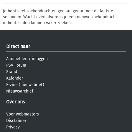
Je hebt veel zoekopdrachten gedaan gedurende de laatste
seconden. Wacht even alvorens je een nieuwe zoekopdracht
indient. Leden kunnen vaker zoeken.
Direct naar
Aanmelden
/
inloggen
PSV Forum
Stand
Kalender
E-zine (nieuwsbrief)
Nieuwsarchief
Over ons
Voor webmasters
Disclaimer
Privacy