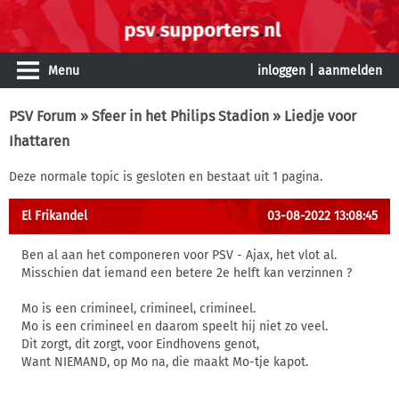
Menu
inloggen
|
aanmelden
PSV Forum
»
Sfeer in het Philips Stadion
» Liedje voor
Ihattaren
Deze normale topic is gesloten en bestaat uit 1 pagina.
El Frikandel
03-08-2022 13:08:45
Ben al aan het componeren voor PSV - Ajax, het vlot al.
Misschien dat iemand een betere 2e helft kan verzinnen ?
Mo is een crimineel, crimineel, crimineel.
Mo is een crimineel en daarom speelt hij niet zo veel.
Dit zorgt, dit zorgt, voor Eindhovens genot,
Want NIEMAND, op Mo na, die maakt Mo-tje kapot.