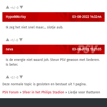
+4/-0
Hypo666crisy
03-08-2022 14:32:44
Ik zeg het niet snel maar.... slotje aub.
+1/-0
neva
03-08-2022 15:21:05
Is de energie niet waard joh. Steun PSV gewoon met liederen.
Is beter.
+2/-0
Deze normale topic is gesloten en bestaat uit 1 pagina.
PSV Forum
»
Sfeer in het Philips Stadion
» Liedje voor Ihattaren