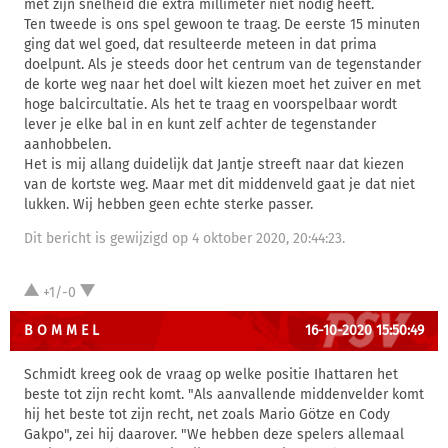
met zijn snelheid die extra millimeter niet nodig heeft.
Ten tweede is ons spel gewoon te traag. De eerste 15 minuten
ging dat wel goed, dat resulteerde meteen in dat prima
doelpunt. Als je steeds door het centrum van de tegenstander
de korte weg naar het doel wilt kiezen moet het zuiver en met
hoge balcircultatie. Als het te traag en voorspelbaar wordt
lever je elke bal in en kunt zelf achter de tegenstander
aanhobbelen.
Het is mij allang duidelijk dat Jantje streeft naar dat kiezen
van de kortste weg. Maar met dit middenveld gaat je dat niet
lukken. Wij hebben geen echte sterke passer.
Dit bericht is gewijzigd op 4 oktober 2020, 20:44:23.
+1/-0
B O M M E L
16-10-2020 15:50:49
Schmidt kreeg ook de vraag op welke positie Ihattaren het
beste tot zijn recht komt. "Als aanvallende middenvelder komt
hij het beste tot zijn recht, net zoals Mario Götze en Cody
Gakpo", zei hij daarover. "We hebben deze spelers allemaal