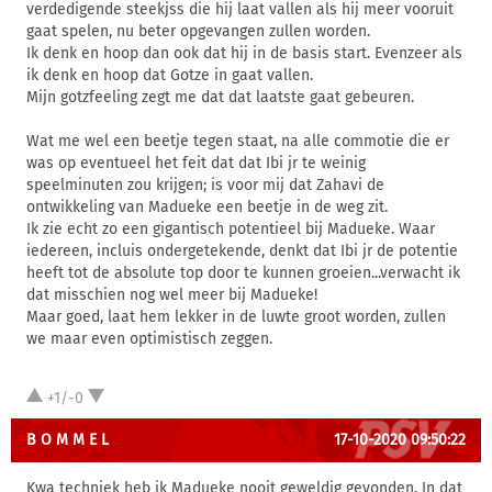
verdedigende steekjss die hij laat vallen als hij meer vooruit
gaat spelen, nu beter opgevangen zullen worden.
Ik denk en hoop dan ook dat hij in de basis start. Evenzeer als
ik denk en hoop dat Gotze in gaat vallen.
Mijn gotzfeeling zegt me dat dat laatste gaat gebeuren.
Wat me wel een beetje tegen staat, na alle commotie die er
was op eventueel het feit dat dat Ibi jr te weinig
speelminuten zou krijgen; is voor mij dat Zahavi de
ontwikkeling van Madueke een beetje in de weg zit.
Ik zie echt zo een gigantisch potentieel bij Madueke. Waar
iedereen, incluis ondergetekende, denkt dat Ibi jr de potentie
heeft tot de absolute top door te kunnen groeien...verwacht ik
dat misschien nog wel meer bij Madueke!
Maar goed, laat hem lekker in de luwte groot worden, zullen
we maar even optimistisch zeggen.
+1/-0
B O M M E L
17-10-2020 09:50:22
Kwa techniek heb ik Madueke nooit geweldig gevonden. In dat