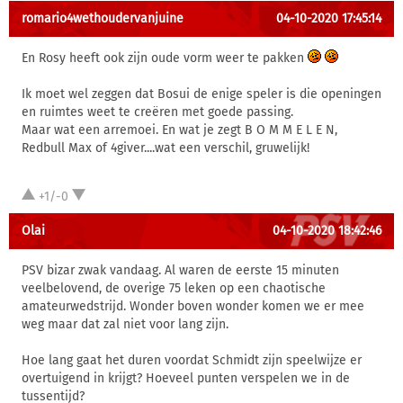
romario4wethoudervanjuine
04-10-2020 17:45:14
En Rosy heeft ook zijn oude vorm weer te pakken
Ik moet wel zeggen dat Bosui de enige speler is die openingen
en ruimtes weet te creëren met goede passing.
Maar wat een arremoei. En wat je zegt B O M M E L E N,
Redbull Max of 4giver....wat een verschil, gruwelijk!
+1/-0
Olai
04-10-2020 18:42:46
PSV bizar zwak vandaag. Al waren de eerste 15 minuten
veelbelovend, de overige 75 leken op een chaotische
amateurwedstrijd. Wonder boven wonder komen we er mee
weg maar dat zal niet voor lang zijn.
Hoe lang gaat het duren voordat Schmidt zijn speelwijze er
overtuigend in krijgt? Hoeveel punten verspelen we in de
tussentijd?