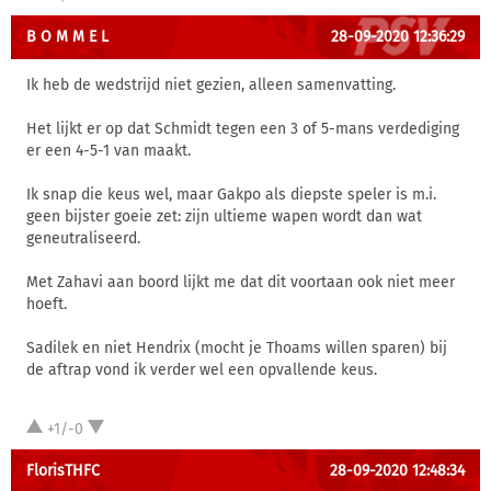
B O M M E L
28-09-2020 12:36:29
Ik heb de wedstrijd niet gezien, alleen samenvatting.
Het lijkt er op dat Schmidt tegen een 3 of 5-mans verdediging
er een 4-5-1 van maakt.
Ik snap die keus wel, maar Gakpo als diepste speler is m.i.
geen bijster goeie zet: zijn ultieme wapen wordt dan wat
geneutraliseerd.
Met Zahavi aan boord lijkt me dat dit voortaan ook niet meer
hoeft.
Sadilek en niet Hendrix (mocht je Thoams willen sparen) bij
de aftrap vond ik verder wel een opvallende keus.
+1/-0
FlorisTHFC
28-09-2020 12:48:34