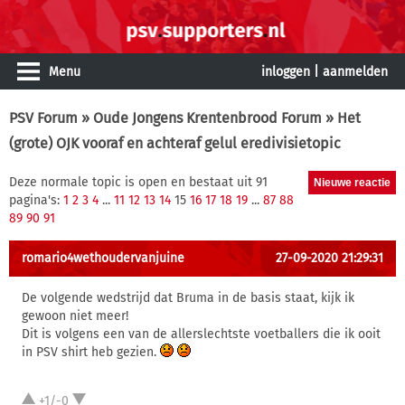
Menu
inloggen
|
aanmelden
PSV Forum
»
Oude Jongens Krentenbrood Forum
» Het
(grote) OJK vooraf en achteraf gelul eredivisietopic
Deze normale topic is open en bestaat uit 91
pagina's:
1
2
3
4
...
11
12
13
14
15
16
17
18
19
...
87
88
89
90
91
romario4wethoudervanjuine
27-09-2020 21:29:31
De volgende wedstrijd dat Bruma in de basis staat, kijk ik
gewoon niet meer!
Dit is volgens een van de allerslechtste voetballers die ik ooit
in PSV shirt heb gezien.
+1/-0