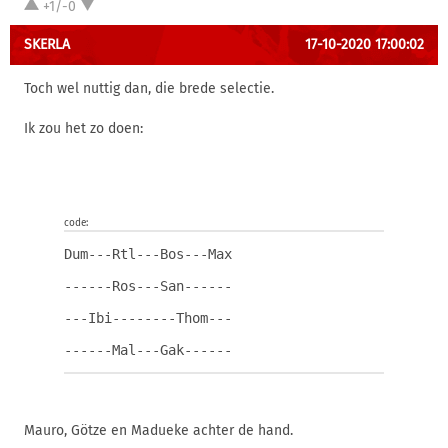
+1/-0
SKERLA
17-10-2020 17:00:02
Toch wel nuttig dan, die brede selectie.
Ik zou het zo doen:
code:
Dum---Rtl---Bos---Max
------Ros---San------
---Ibi--------Thom---
------Mal---Gak------
Mauro, Götze en Madueke achter de hand.