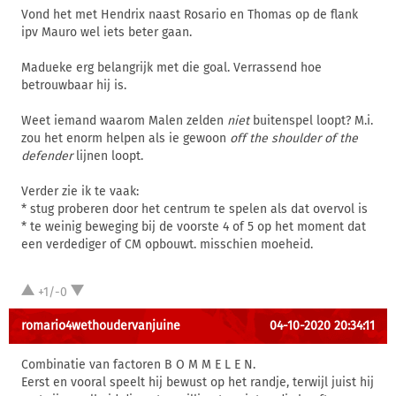
Vond het met Hendrix naast Rosario en Thomas op de flank
ipv Mauro wel iets beter gaan.
Madueke erg belangrijk met die goal. Verrassend hoe
betrouwbaar hij is.
Weet iemand waarom Malen zelden
niet
buitenspel loopt? M.i.
zou het enorm helpen als ie gewoon
off the shoulder of the
defender
lijnen loopt.
Verder zie ik te vaak:
* stug proberen door het centrum te spelen als dat overvol is
* te weinig beweging bij de voorste 4 of 5 op het moment dat
een verdediger of CM opbouwt. misschien moeheid.
+1/-0
romario4wethoudervanjuine
04-10-2020 20:34:11
Combinatie van factoren B O M M E L E N.
Eerst en vooral speelt hij bewust op het randje, terwijl juist hij