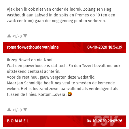
Ajax ben ik ook niet van onder de indruk. Zolang Ten Hag
vasthoudt aan Labyad in de spits en Promes op 10 (en een
zwak centrum) gaan die nog genoeg punten verliezen.
+1/-0
romario4wethoudervanjuine
04-10-2020 18:54:39
Ik zeg Nowel en nie Noni!
Wat een powerhouse is dat toch. En den Tezert bevalt me ook
uitstekend centraal achterin.
Voor de rest heul gauw vergeten deze wedstrijd.
Maar Jan Schmidtje heeft nog veul te smeden de komende
weken. Het is los zand zowel aanvallend als verdedigend als
tussen de linies. Kortom....overal
+1/-0
B O M M E L
04-10-2020 20:05:26