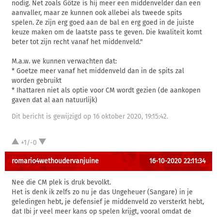
nodig. Net zoals Götze is hij meer een middenvelder dan een
aanvaller, maar ze kunnen ook allebei als tweede spits
spelen. Ze zijn erg goed aan de bal en erg goed in de juiste
keuze maken om de laatste pass te geven. Die kwaliteit komt
beter tot zijn recht vanaf het middenveld."
M.a.w. we kunnen verwachten dat:
* Goetze meer vanaf het middenveld dan in de spits zal
worden gebruikt
* Ihattaren niet als optie voor CM wordt gezien (de aankopen
gaven dat al aan natuurlijk)
Dit bericht is gewijzigd op 16 oktober 2020, 19:15:42.
+1/-0
romario4wethoudervanjuine
16-10-2020 22:11:34
Nee die CM plek is druk bevolkt.
Het is denk ik zelfs zo nu je das Ungeheuer (Sangare) in je
geledingen hebt, je defensief je middenveld zo versterkt hebt,
dat Ibi jr veel meer kans op spelen krijgt, vooral omdat de