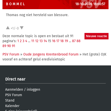
B O M M E L
18-10-2020 16:00:57
Thomas nog niet hersteld van blessure.
+1/-0
Deze normale topic is open en bestaat uit 91
pagina's:
1
2
3
4
...
11
12
13
14
15
16
17
18
19
...
87
88
89
90
91
PSV Forum
»
Oude Jongens Krentenbrood Forum
» Het (grote) OJK
vooraf en achteraf gelul eredivisietopic
Direct naar
Aanmelden
/
inloggen
PSV Forum
Stand
Kalender