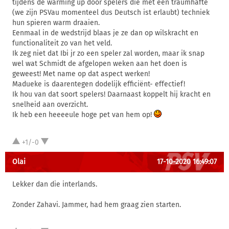
tijdens de warming up door spelers die met een traumhafte
(we zijn PSVau momenteel dus Deutsch ist erlaubt) techniek
hun spieren warm draaien.
Eenmaal in de wedstrijd blaas je ze dan op wilskracht en
functionaliteit zo van het veld.
Ik zeg niet dat Ibi jr zo een speler zal worden, maar ik snap
wel wat Schmidt de afgelopen weken aan het doen is
geweest! Met name op dat aspect werken!
Madueke is daarentegen dodelijk efficiënt- effectief!
Ik hou van dat soort spelers! Daarnaast koppelt hij kracht en
snelheid aan overzicht.
Ik heb een heeeeule hoge pet van hem op!
+1/-0
Olai
17-10-2020 16:49:07
Lekker dan die interlands.
Zonder Zahavi. Jammer, had hem graag zien starten.