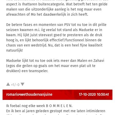
aspect is Ihattaren buitencategorie. Wat betreft het ten gelde
maken van die uitzonderlijke aanleg is het nog maar even
afewachten of Mo het daadwerkelijk in zich heeft.
De betere fases en momenten van PSV tot nu toe in dit prille
seizoen kwamen m.i. iig veelal tot stand als Madueke er in
kwam. Hij lijkt juist steevast goed te presteren als de druk
hoog is, en lijkt behoorlijk effectief/functioneel binnen de
chaos van een wedstrijd. Nu, dat is een heel fijne kwaliteit
natuurlijk!
Madueke lijkt tot nu toe ook iets meer dan Malen en Zahavi
(egos die geilen op goals om het maar even plat uit te
drukken) een teamspeler.
+1/-0
romario4wethoudervanjuine
17-10-2020 10:50:41
Ik foebal nog elke week B O M M E L E N.
En ik ben al jaren geleden gestopt met me laten intimideren