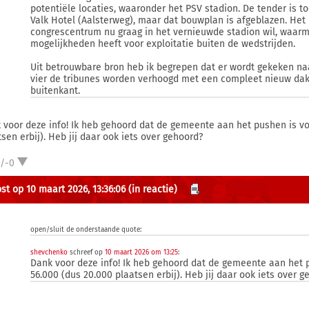
potentiële locaties, waaronder het PSV stadion. De tender is 
Valk Hotel (Aalsterweg), maar dat bouwplan is afgeblazen. Het 
congrescentrum nu graag in het vernieuwde stadion wil, waar
mogelijkheden heeft voor exploitatie buiten de wedstrijden.
Uit betrouwbare bron heb ik begrepen dat er wordt gekeken na
vier de tribunes worden verhoogd met een compleet nieuw da
buitenkant.
 voor deze info! Ik heb gehoord dat de gemeente aan het pushen is vo
tsen erbij). Heb jij daar ook iets over gehoord?
1/-0
st op 10 maart 2026, 13:36:06
(in reactie)
open/sluit de onderstaande quote:
shevchenko
schreef op
10 maart 2026 om 13:25
:
Dank voor deze info! Ik heb gehoord dat de gemeente aan het p
56.000 (dus 20.000 plaatsen erbij). Heb jij daar ook iets over g