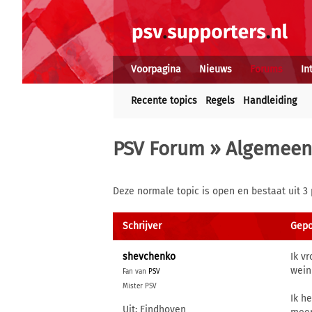
Voorpagina
Nieuws
Forums
In
Recente topics
Regels
Handleiding
PSV Forum
»
Algemeen
Deze normale topic is open en bestaat uit 3 
Schrijver
Gepo
shevchenko
Ik v
wein
Fan van
PSV
Mister PSV
Ik h
Uit: Eindhoven