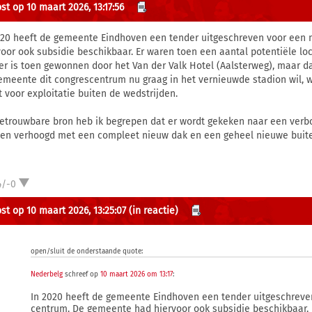
st op 10 maart 2026, 13:17:56
020 heeft de gemeente Eindhoven een tender uitgeschreven voor een
voor ook subsidie beschikbaar. Er waren toen een aantal potentiële lo
er is toen gewonnen door het Van der Valk Hotel (Aalsterweg), maar da
emeente dit congrescentrum nu graag in het vernieuwde stadion wil
t voor exploitatie buiten de wedstrijden.
betrouwbare bron heb ik begrepen dat er wordt gekeken naar een verbo
en verhoogd met een compleet nieuw dak en een geheel nieuwe buit
4/-0
st op 10 maart 2026, 13:25:07
(in reactie)
open/sluit de onderstaande quote:
Nederbelg
schreef op
10 maart 2026 om 13:17
:
In 2020 heeft de gemeente Eindhoven een tender uitgeschreve
centrum. De gemeente had hiervoor ook subsidie beschikbaar. 