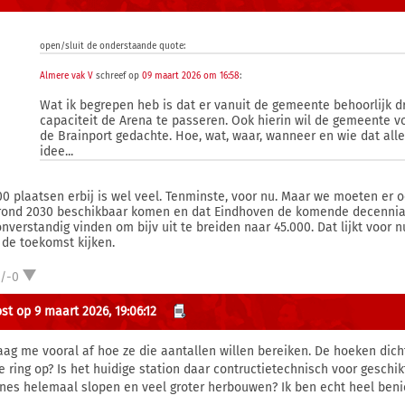
open/sluit de onderstaande quote:
Almere vak V
schreef op
09 maart 2026 om 16:58
:
Wat ik begrepen heb is dat er vanuit de gemeente behoorlijk d
capaciteit de Arena te passeren. Ook hierin wil de gemeente v
de Brainport gedachte. Hoe, wat, waar, wanneer en wie dat al
idee...
00 plaatsen erbij is wel veel. Tenminste, voor nu. Maar we moeten er
rond 2030 beschikbaar komen en dat Eindhoven de komende decennia f
onverstandig vinden om bijv uit te breiden naar 45.000. Dat lijkt voor
 de toekomst kijken.
1/-0
st op 9 maart 2026, 19:06:12
raag me vooral af hoe ze die aantallen willen bereiken. De hoeken dich
e ring op? Is het huidige station daar contructietechnisch voor geschi
unes helemaal slopen en veel groter herbouwen? Ik ben echt heel ben