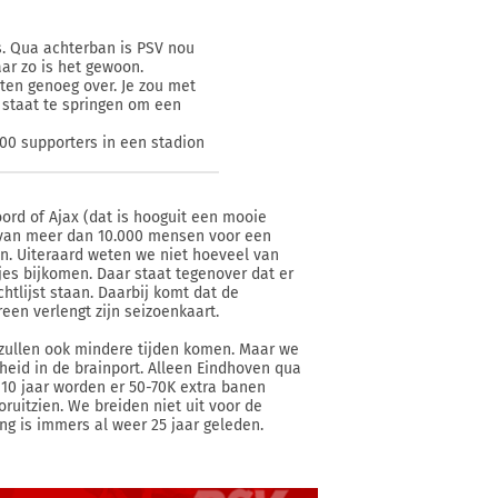
is. Qua achterban is PSV nou
ar zo is het gewoon.
ten genoeg over. Je zou met
 staat te springen om een
00 supporters in een stadion
ord of Ajax (dat is hooguit een mooie
st van meer dan 10.000 mensen voor een
en. Uiteraard weten we niet hoeveel van
jes bijkomen. Daar staat tegenover dat er
htlijst staan. Daarbij komt dat de
een verlengt zijn seizoenkaart.
r zullen ook mindere tijden komen. Maar we
id in de brainport. Alleen Eindhoven qua
10 jaar worden er 50-70K extra banen
ruitzien. We breiden niet uit voor de
ng is immers al weer 25 jaar geleden.