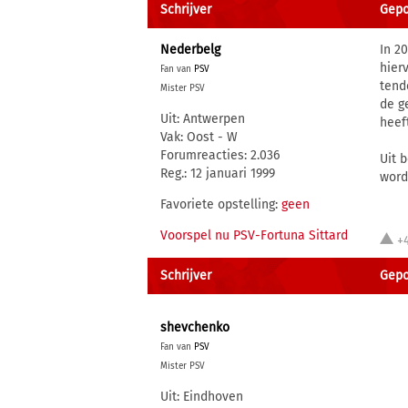
Schrijver
Gepo
Nederbelg
In 2
hier
Fan van
PSV
tend
Mister PSV
de g
Uit: Antwerpen
heef
Vak: Oost - W
Forumreacties: 2.036
Uit 
Reg.: 12 januari 1999
word
Favoriete opstelling:
geen
Voorspel nu PSV-Fortuna Sittard
+
Schrijver
Gepo
shevchenko
Fan van
PSV
Mister PSV
Uit: Eindhoven