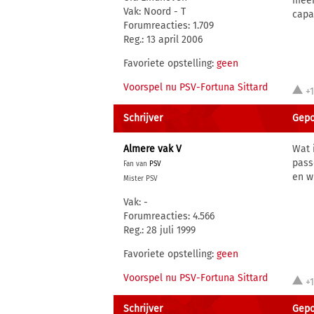
meer
Vak: Noord - T
capa
Forumreacties: 1.709
Reg.: 13 april 2006
Favoriete opstelling:
geen
Voorspel nu PSV-Fortuna Sittard
+
Schrijver
Gepo
Almere vak V
Wat 
pass
Fan van
PSV
en w
Mister PSV
Vak: -
Forumreacties: 4.566
Reg.: 28 juli 1999
Favoriete opstelling:
geen
Voorspel nu PSV-Fortuna Sittard
+
Schrijver
Gepo