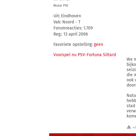
Mister PSV
Uit: Eindhoven
Vak: Noord - T
Forumreacties: 1.709
Reg.: 13 april 2006
Favoriete opstelling:
geen
Voorspel nu PSV-Fortuna Sittard
We m
bijk
seiz
die 
ook 
door
Natu
hebb
stad
verw
kome
+