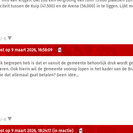
 info kan krijgen. Dat zou een vergroting van ruim 15.000 plaatsen zi
citeit tussen de Kuip (47.500) en de Arena (56.000) in te liggen. Lijkt 
1/-0
st op 9 maart 2026, 16:58:09
ik begrepen heb is dat er vanuit de gemeente behoorlijk druk wordt ge
eren. Ook hierin wil de gemeente voorop lopen in het kader van de Br
ie dat allemaal gaat betalen? Geen idee...
1/-0
st op 9 maart 2026, 18:24:17
(in reactie)