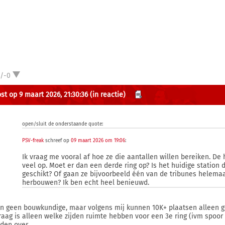
1/-0
st op 9 maart 2026, 21:30:36
(in reactie)
open/sluit de onderstaande quote:
PSV-freak
schreef op
09 maart 2026 om 19:06
:
Ik vraag me vooral af hoe ze die aantallen willen bereiken. De 
veel op. Moet er dan een derde ring op? Is het huidige station 
geschikt? Of gaan ze bijvoorbeeld één van de tribunes helemaa
herbouwen? Ik ben echt heel benieuwd.
en geen bouwkundige, maar volgens mij kunnen 10K+ plaatsen alleen g
raag is alleen welke zijden ruimte hebben voor een 3e ring (ivm spoor
iden over.