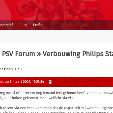
teractief
Club
Profiel
 PSV Forum
» Verbouwing Philips St
pagina's: 1
2
3
st op 9 maart 2026, 16:23:34
roeg me af of er recent nog iemand iets gehoord heeft van de verbouwin
ig naar buiten gekomen. Maar wellicht via via.
eb recent via een bron vernomen dat de capaciteit zal worden uitgebrei