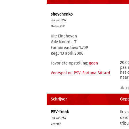
shevchenko
Fan van
PSV
Mister PSV
Uit: Eindhoven
Vak: Noord - T
Forumreacties: 1.709
Reg.: 13 april 2006
20.0
Favoriete opstelling:
geen
pas 
het 
Voorspel nu PSV-Fortuna Sittard
naar
+
Schrijver
Gepo
PSV-freak
Ik v
derd
Fan van
PSV
trib
Vedette