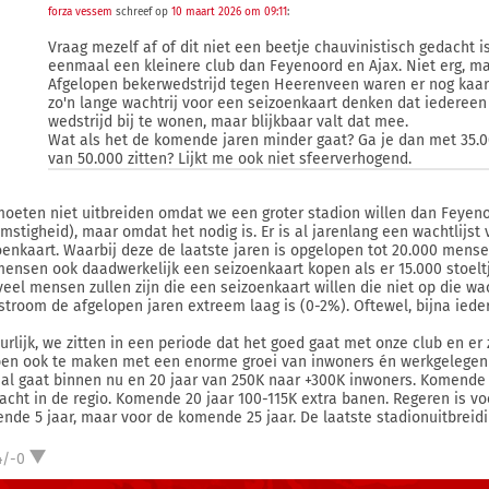
forza vessem
schreef op
10 maart 2026 om 09:11
:
Vraag mezelf af of dit niet een beetje chauvinistisch gedacht 
eenmaal een kleinere club dan Feyenoord en Ajax. Niet erg, ma
Afgelopen bekerwedstrijd tegen Heerenveen waren er nog kaar
zo'n lange wachtrij voor een seizoenkaart denken dat iedereen
wedstrijd bij te wonen, maar blijkbaar valt dat mee.
Wat als het de komende jaren minder gaat? Ga je dan met 35.0
van 50.000 zitten? Lijkt me ook niet sfeerverhogend.
oeten niet uitbreiden omdat we een groter stadion willen dan Feyeno
omstigheid), maar omdat het nodig is. Er is al jarenlang een wachtlij
oenkaart. Waarbij deze de laatste jaren is opgelopen tot 20.000 mens
mensen ook daadwerkelijk een seizoenkaart kopen als er 15.000 stoelt
veel mensen zullen zijn die een seizoenkaart willen die niet op die wac
stroom de afgelopen jaren extreem laag is (0-2%). Oftewel, bijna ieder
urlijk, we zitten in een periode dat het goed gaat met onze club en e
en ook te maken met een enorme groei van inwoners én werkgelegenhe
 al gaat binnen nu en 20 jaar van 250K naar +300K inwoners. Komende 
acht in de regio. Komende 20 jaar 100-115K extra banen. Regeren is voo
nde 5 jaar, maar voor de komende 25 jaar. De laatste stadionuitbreidi
4/-0