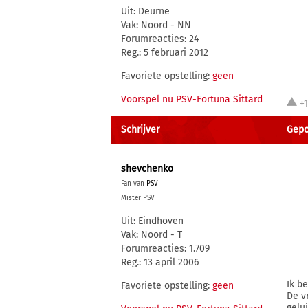
Uit: Deurne
Vak: Noord - NN
Forumreacties: 24
Reg.: 5 februari 2012
Favoriete opstelling:
geen
Voorspel nu PSV-Fortuna Sittard
+
Schrijver
Gepo
shevchenko
Fan van
PSV
Mister PSV
Uit: Eindhoven
Vak: Noord - T
Forumreacties: 1.709
Reg.: 13 april 2006
Ik b
Favoriete opstelling:
geen
De v
gelu