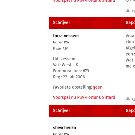
Voorspel nu PSV-Fortuna Sittard
+
Schrijver
Gepo
forza vessem
Vraa
club
Fan van
PSV
Afge
Mister PSV
een 
Uit: vessem
Wat 
Vak: West - K
me o
Forumreacties: 679
Reg.: 22 juli 2006
Favoriete opstelling:
geen
Voorspel nu PSV-Fortuna Sittard
+
Schrijver
Gepo
shevchenko
Fan van
PSV