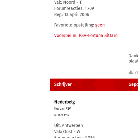
Vak: Noord - T
Forumreacties: 1.709
Reg.: 13 april 2006
Favoriete opstelling:
geen
Voorspel nu PSV-Fortuna Sittard
Dank
plaa
+
Schrijver
Gepo
Nederbelg
Fan van
PSV
Mister PSV
Uit: Antwerpen
Vak: Oost - W
Forumreacties: 2.036