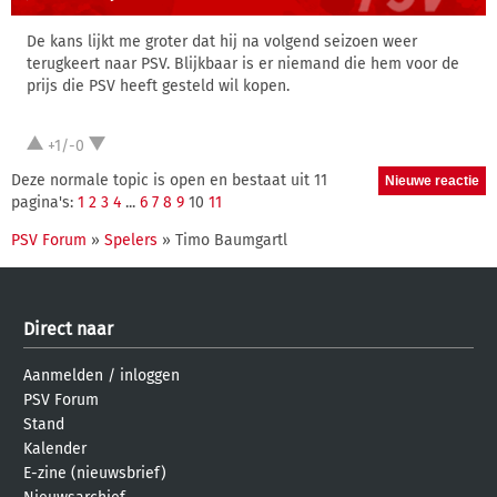
De kans lijkt me groter dat hij na volgend seizoen weer
terugkeert naar PSV. Blijkbaar is er niemand die hem voor de
prijs die PSV heeft gesteld wil kopen.
+1/-0
Deze normale topic is open en bestaat uit 11
pagina's:
1
2
3
4
...
6
7
8
9
10
11
PSV Forum
»
Spelers
» Timo Baumgartl
Direct naar
Aanmelden
/
inloggen
PSV Forum
Stand
Kalender
E-zine (nieuwsbrief)