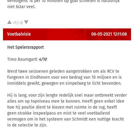
vervolgens 1x per 10 minuten op goal schieten is natuurlijk
niet bizar veel.
+1/-0
Voetbalvisie
06-05-2021 12:11:08
Het Spelersrapport
Timo Baumgartl
4/10
Werd twee seizoenen geleden aangetrokken om als RCV te
fungeren in Eindhoven voor een bedrag van 10 miljoen en is
inmiddels gewikt, gewogen en simpelweg te licht bevonden.
Hij is lang, voor zijn lengte redelijk snel maar ontbreekt verder
alles om op topniveau mee te kunnen. Heeft geen enkel idee
hoe hij positie dient te kiezen met ruimte in de rug, heeft
geen strakke inspeelpass en mist te veel voetballend
vermogen om in het systeem van Schmidt een nuttige kracht
in de selectie te zijn.