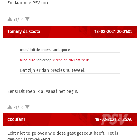
En daarmee PSV ook.
+1/-0
Tommy da Costa
18-02-2021 20:01:02
open/sluit de onderstaande quote:
MinoTauro
schreef op
18 februari 2021 om 19:50
:
Dat zijn er dan precies 10 teveel.
Eens! Dit roep ik al vanaf het begin.
+1/-0
cocufan1
18-02-2021 21:25:40
Echt niet te geloven wie deze gast gescout heeft. Het is
gewoon lachwekkend.