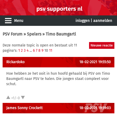
Menu
inloggen
|
aanmelden
PSV Forum
»
Spelers
» Timo Baumgartl
Deze normale topic is open en bestaat uit 11
pagina's:
1
2
3
4
...
6
7
8
9
10
11
Rickardoko
18-02-2021 19:55:50
Hoe hebben ze het ooit in hun hoofd gehaald bij PSV om Timo
Baumgartl naar PSV te halen. Die jongen staat compleet voor
schut.
+1/-0
James Sonny Crockett
18-02-2021 19:59:03