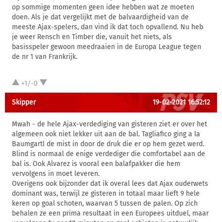
op sommige momenten geen idee hebben wat ze moeten
doen. Als je dat vergelijkt met de balvaardigheid van de
meeste Ajax-spelers, dan vind ik dat toch opvallend. Nu heb
je weer Rensch en Timber die, vanuit het niets, als
basisspeler gewoon meedraaien in de Europa League tegen
de nr 1 van Frankrijk.
+1/-0
Skipper
19-02-2021 16:52:12
Mwah - de hele Ajax-verdediging van gisteren ziet er over het
algemeen ook niet lekker uit aan de bal. Tagliafico ging a la
Baumgartl de mist in door de druk die er op hem gezet werd.
Blind is normaal de enige verdediger die comfortabel aan de
bal is. Ook Alvarez is vooral een balafpakker die hem
vervolgens in moet leveren.
Overigens ook bijzonder dat ik overal lees dat Ajax ouderwets
dominant was, terwijl ze gisteren in totaal maar lieft 9 hele
keren op goal schoten, waarvan 5 tussen de palen. Op zich
behalen ze een prima resultaat in een Europees uitduel, maar