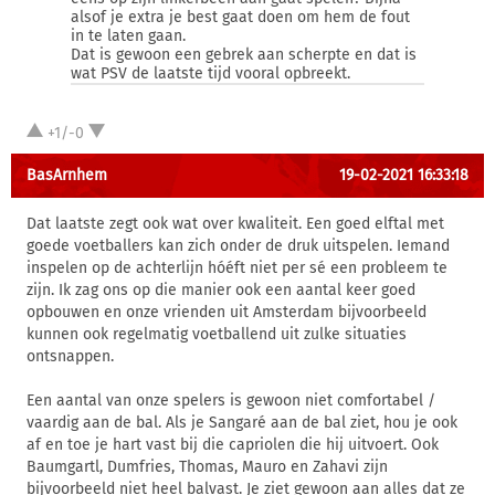
alsof je extra je best gaat doen om hem de fout
in te laten gaan.
Dat is gewoon een gebrek aan scherpte en dat is
wat PSV de laatste tijd vooral opbreekt.
+1/-0
BasArnhem
19-02-2021 16:33:18
Dat laatste zegt ook wat over kwaliteit. Een goed elftal met
goede voetballers kan zich onder de druk uitspelen. Iemand
inspelen op de achterlijn hóéft niet per sé een probleem te
zijn. Ik zag ons op die manier ook een aantal keer goed
opbouwen en onze vrienden uit Amsterdam bijvoorbeeld
kunnen ook regelmatig voetballend uit zulke situaties
ontsnappen.
Een aantal van onze spelers is gewoon niet comfortabel /
vaardig aan de bal. Als je Sangaré aan de bal ziet, hou je ook
af en toe je hart vast bij die capriolen die hij uitvoert. Ook
Baumgartl, Dumfries, Thomas, Mauro en Zahavi zijn
bijvoorbeeld niet heel balvast. Je ziet gewoon aan alles dat ze