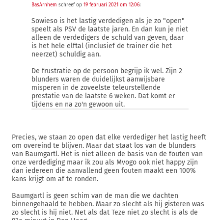
BasArnhem
schreef op
19 februari 2021 om 12:06
:
Sowieso is het lastig verdedigen als je zo "open"
speelt als PSV de laatste jaren. En dan kun je niet
alleen de verdedigers de schuld van geven, daar
is het hele elftal (inclusief de trainer die het
neerzet) schuldig aan.
De frustratie op de persoon begrijp ik wel. Zijn 2
blunders waren de duidelijkst aanwijsbare
misperen in de zoveelste teleurstellende
prestatie van de laatste 6 weken. Dat komt er
tijdens en na zo'n gewoon uit.
Precies, we staan zo open dat elke verdediger het lastig heeft
om overeind te blijven. Maar dat staat los van de blunders
van Baumgartl. Het is niet alleen de basis van de fouten van
onze verdediging maar ik zou als Mvogo ook niet happy zijn
dan iedereen die aanvallend geen fouten maakt een 100%
kans krijgt om af te ronden.
Baumgartl is geen schim van de man die we dachten
binnengehaald te hebben. Maar zo slecht als hij gisteren was
zo slecht is hij niet. Net als dat Teze niet zo slecht is als de