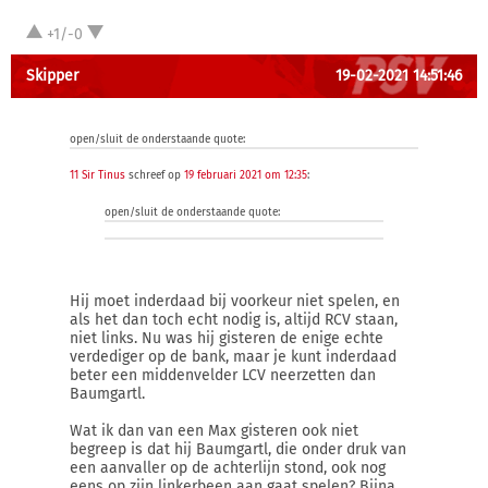
+1/-0
Skipper
19-02-2021 14:51:46
open/sluit de onderstaande quote:
11 Sir Tinus
schreef op
19 februari 2021 om 12:35
:
open/sluit de onderstaande quote:
Hij moet inderdaad bij voorkeur niet spelen, en
als het dan toch echt nodig is, altijd RCV staan,
niet links. Nu was hij gisteren de enige echte
verdediger op de bank, maar je kunt inderdaad
beter een middenvelder LCV neerzetten dan
Baumgartl.
Wat ik dan van een Max gisteren ook niet
begreep is dat hij Baumgartl, die onder druk van
een aanvaller op de achterlijn stond, ook nog
eens op zijn linkerbeen aan gaat spelen? Bijna