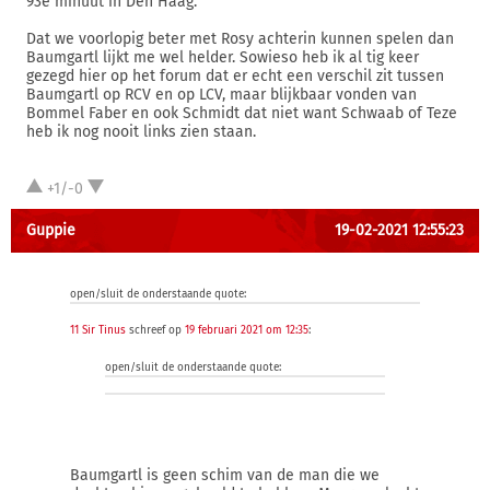
93e minuut in Den Haag.
Dat we voorlopig beter met Rosy achterin kunnen spelen dan
Baumgartl lijkt me wel helder. Sowieso heb ik al tig keer
gezegd hier op het forum dat er echt een verschil zit tussen
Baumgartl op RCV en op LCV, maar blijkbaar vonden van
Bommel Faber en ook Schmidt dat niet want Schwaab of Teze
heb ik nog nooit links zien staan.
+1/-0
Guppie
19-02-2021 12:55:23
open/sluit de onderstaande quote:
11 Sir Tinus
schreef op
19 februari 2021 om 12:35
:
open/sluit de onderstaande quote:
Baumgartl is geen schim van de man die we