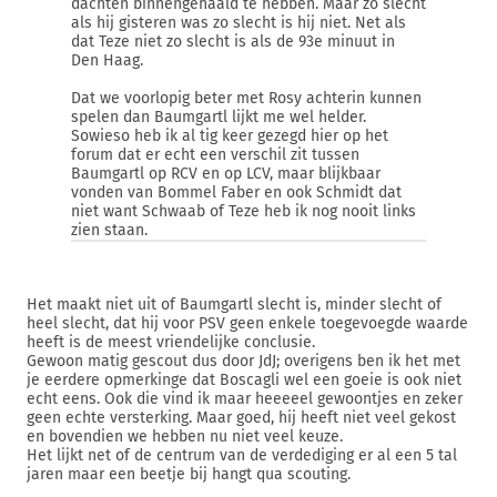
dachten binnengehaald te hebben. Maar zo slecht
als hij gisteren was zo slecht is hij niet. Net als
dat Teze niet zo slecht is als de 93e minuut in
Den Haag.
Dat we voorlopig beter met Rosy achterin kunnen
spelen dan Baumgartl lijkt me wel helder.
Sowieso heb ik al tig keer gezegd hier op het
forum dat er echt een verschil zit tussen
Baumgartl op RCV en op LCV, maar blijkbaar
vonden van Bommel Faber en ook Schmidt dat
niet want Schwaab of Teze heb ik nog nooit links
zien staan.
Het maakt niet uit of Baumgartl slecht is, minder slecht of
heel slecht, dat hij voor PSV geen enkele toegevoegde waarde
heeft is de meest vriendelijke conclusie.
Gewoon matig gescout dus door JdJ; overigens ben ik het met
je eerdere opmerkinge dat Boscagli wel een goeie is ook niet
echt eens. Ook die vind ik maar heeeeel gewoontjes en zeker
geen echte versterking. Maar goed, hij heeft niet veel gekost
en bovendien we hebben nu niet veel keuze.
Het lijkt net of de centrum van de verdediging er al een 5 tal
jaren maar een beetje bij hangt qua scouting.