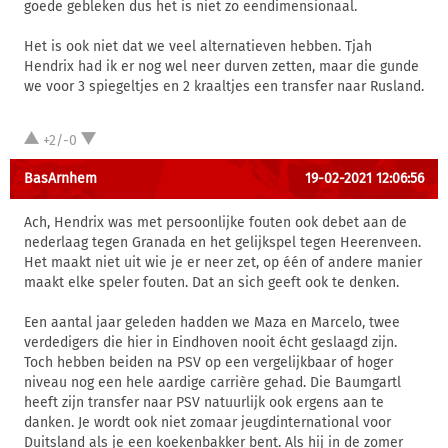
goede gebleken dus het is niet zo eendimensionaal.
Het is ook niet dat we veel alternatieven hebben. Tjah
Hendrix had ik er nog wel neer durven zetten, maar die gunde
we voor 3 spiegeltjes en 2 kraaltjes een transfer naar Rusland.
+2/-0
BasArnhem
19-02-2021 12:06:56
Ach, Hendrix was met persoonlijke fouten ook debet aan de
nederlaag tegen Granada en het gelijkspel tegen Heerenveen.
Het maakt niet uit wie je er neer zet, op één of andere manier
maakt elke speler fouten. Dat an sich geeft ook te denken.
Een aantal jaar geleden hadden we Maza en Marcelo, twee
verdedigers die hier in Eindhoven nooit écht geslaagd zijn.
Toch hebben beiden na PSV op een vergelijkbaar of hoger
niveau nog een hele aardige carrière gehad. Die Baumgartl
heeft zijn transfer naar PSV natuurlijk ook ergens aan te
danken. Je wordt ook niet zomaar jeugdinternational voor
Duitsland als je een koekenbakker bent. Als hij in de zomer