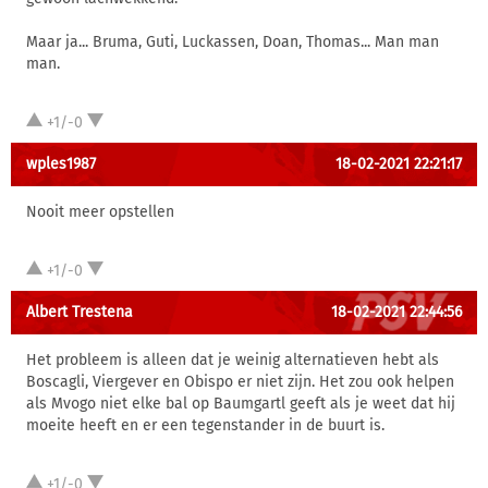
Maar ja... Bruma, Guti, Luckassen, Doan, Thomas... Man man
man.
+1/-0
wples1987
18-02-2021 22:21:17
Nooit meer opstellen
+1/-0
Albert Trestena
18-02-2021 22:44:56
Het probleem is alleen dat je weinig alternatieven hebt als
Boscagli, Viergever en Obispo er niet zijn. Het zou ook helpen
als Mvogo niet elke bal op Baumgartl geeft als je weet dat hij
moeite heeft en er een tegenstander in de buurt is.
+1/-0