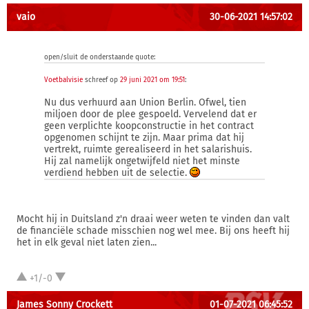
vaio
30-06-2021 14:57:02
open/sluit de onderstaande quote:
Voetbalvisie
schreef op
29 juni 2021 om 19:51
:
Nu dus verhuurd aan Union Berlin. Ofwel, tien
miljoen door de plee gespoeld. Vervelend dat er
geen verplichte koopconstructie in het contract
opgenomen schijnt te zijn. Maar prima dat hij
vertrekt, ruimte gerealiseerd in het salarishuis.
Hij zal namelijk ongetwijfeld niet het minste
verdiend hebben uit de selectie.
Mocht hij in Duitsland z'n draai weer weten te vinden dan valt
de financiële schade misschien nog wel mee. Bij ons heeft hij
het in elk geval niet laten zien...
+1/-0
James Sonny Crockett
01-07-2021 06:45:52