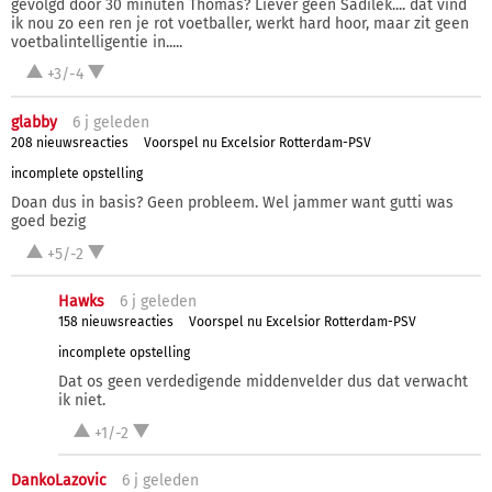
gevolgd door 30 minuten Thomas? Liever geen Sadilek.... dat vind
ik nou zo een ren je rot voetballer, werkt hard hoor, maar zit geen
voetbalintelligentie in.....
+3/-4
glabby
6 j
geleden
208 nieuwsreacties
Voorspel nu Excelsior Rotterdam-PSV
incomplete opstelling
Doan dus in basis? Geen probleem. Wel jammer want gutti was
goed bezig
+5/-2
Hawks
6 j
geleden
158 nieuwsreacties
Voorspel nu Excelsior Rotterdam-PSV
incomplete opstelling
Dat os geen verdedigende middenvelder dus dat verwacht
ik niet.
+1/-2
DankoLazovic
6 j
geleden