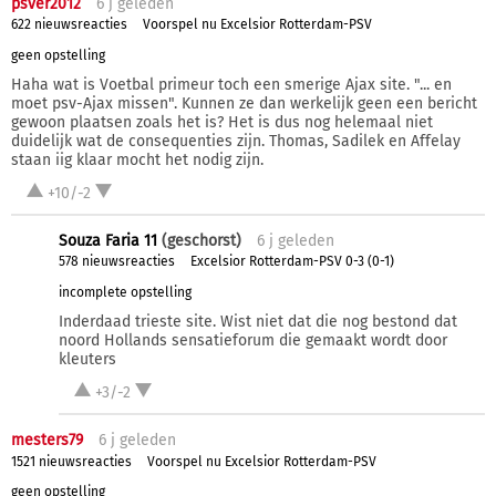
psver2012
6 j
geleden
622 nieuwsreacties
Voorspel nu Excelsior Rotterdam-PSV
geen opstelling
Haha wat is Voetbal primeur toch een smerige Ajax site. "... en
moet psv-Ajax missen". Kunnen ze dan werkelijk geen een bericht
gewoon plaatsen zoals het is? Het is dus nog helemaal niet
duidelijk wat de consequenties zijn. Thomas, Sadilek en Affelay
staan iig klaar mocht het nodig zijn.
+10/-2
Souza Faria 11
(geschorst)
6 j
geleden
578 nieuwsreacties
Excelsior Rotterdam-PSV 0-3 (0-1)
incomplete opstelling
Inderdaad trieste site. Wist niet dat die nog bestond dat
noord Hollands sensatieforum die gemaakt wordt door
kleuters
+3/-2
mesters79
6 j
geleden
1521 nieuwsreacties
Voorspel nu Excelsior Rotterdam-PSV
geen opstelling