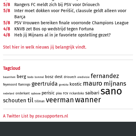
5/
8
Rangers FC meldt zich bij PSV voor Driouech
5/
8
Inter moet dokken voor Perišić, clausule geldt alleen voor
Barça
5/
8
PSV Vrouwen bereiken finale voorronde Champions League
4/
8
KNVB zet Bos op wedstrijd tegen Fortuna
4/
8
Heb jij Mijnans al in je favoriete opstelling gezet?
Stel hier in welk nieuws jij belangrijk vindt.
Tagcloud
fernandez
berg
bosz
dest
driouech
bodo
eredivisie
basarnhem
bommel
mauro
mijnans
geertruida
kostic
feyenoord
flamingo
goretzka
sano
saibari
perisic
rcv
onderkant
plea
rickardoko
opbouw
nederland
wanner
veerman
til
schouten
tillman
A Twitter List by psv.supporters.nl