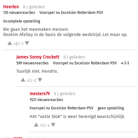
Heerlen
6 j
geleden
135 nieuwsreacties
Voorspel nu Excelsior Rotterdam-PSV
incomplete opstelling
We gaan het meemaken mensen.
Ibrahim Afellay in de basis de volgende wedstrijd. Let maar op.
+8/-1
James Sonny Crockett
6 j
geleden
599 nieuwsreacties
Voorspel nu Excelsior Rotterdam-PSV
4-3-3
Tuurlijk niet. Hendrix.
+2/-2
mesters79
6 j
geleden
1521 nieuwsreacties
Voorspel nu Excelsior Rotterdam-PSV
geen opstelling
Het "vaste blok" is weer herenigd waarschijnlijk
+1/-4