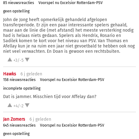
85 nieuwsreacties
Voorspel nu Excelsior Rotterdam-PSV
geen opstelling
John de Jong heeft opmerkelijk gehandeld afgelopen
transferperiode. Er zijn een paar interessante spelers gehaald,
maar aan de linie die (met afstand) het meeste versterking nodig
had is helaas niets gedaan. Spelers als Hendrix, Rosario en
Sadilek komen te kort voor het niveau van PSV. Van Thomas en
Afellay kun je na ruim een jaar niet gevoetbald te hebben ook nog
niet veel verwachten. En Doan is gewoon een rechtsbuiten.
+3/-5
Hawks
6 j
geleden
158 nieuwsreacties
Voorspel nu Excelsior Rotterdam-PSV
incomplete opstelling
Dat is jammer. Misschien tijd voor Affelay dan?
+4/-2
Jan Zomers
6 j
geleden
645 nieuwsreacties
Voorspel nu Excelsior Rotterdam-PSV
geen opstelling