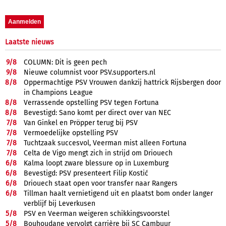
Laatste nieuws
9/
8
COLUMN: Dit is geen pech
9/
8
Nieuwe columnist voor PSV.supporters.nl
8/
8
Oppermachtige PSV Vrouwen dankzij hattrick Rijsbergen door
in Champions League
8/
8
Verrassende opstelling PSV tegen Fortuna
8/
8
Bevestigd: Sano komt per direct over van NEC
7/
8
Van Ginkel en Pröpper terug bij PSV
7/
8
Vermoedelijke opstelling PSV
7/
8
Tuchtzaak succesvol, Veerman mist alleen Fortuna
7/
8
Celta de Vigo mengt zich in strijd om Driouech
6/
8
Kalma loopt zware blessure op in Luxemburg
6/
8
Bevestigd: PSV presenteert Filip Kostić
6/
8
Driouech staat open voor transfer naar Rangers
6/
8
Tillman haalt vernietigend uit en plaatst bom onder langer
verblijf bij Leverkusen
5/
8
PSV en Veerman weigeren schikkingsvoorstel
5/
8
Bouhoudane vervolgt carrière bij SC Cambuur