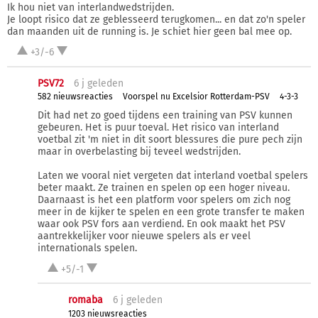
Ik hou niet van interlandwedstrijden.
Je loopt risico dat ze geblesseerd terugkomen... en dat zo'n speler
dan maanden uit de running is. Je schiet hier geen bal mee op.
+3/-6
PSV72
6 j
geleden
582 nieuwsreacties
Voorspel nu Excelsior Rotterdam-PSV
4-3-3
Dit had net zo goed tijdens een training van PSV kunnen
gebeuren. Het is puur toeval. Het risico van interland
voetbal zit 'm niet in dit soort blessures die pure pech zijn
maar in overbelasting bij teveel wedstrijden.
Laten we vooral niet vergeten dat interland voetbal spelers
beter maakt. Ze trainen en spelen op een hoger niveau.
Daarnaast is het een platform voor spelers om zich nog
meer in de kijker te spelen en een grote transfer te maken
waar ook PSV fors aan verdiend. En ook maakt het PSV
aantrekkelijker voor nieuwe spelers als er veel
internationals spelen.
+5/-1
romaba
6 j
geleden
1203 nieuwsreacties