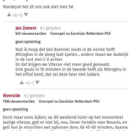
Nondejuh het zit ons ook niet mee hè
+3/-0
Jan Zomers
6 j
geleden
645 nieuwsreacties
Voorspel nu Excelsior Rotterdam-PSV
geen opstelling
Wat ik hoop dat Van Bommel reeds in de eerste helft
Mitroglou in de ploeg laat spelen... anders staan we dadelijk
in de rust met 2-0 achter.
En dat krijgen we Vitesse niet meer goed gemaakt.
Drie goals in 10 minuten in de tweede helft als Mitroglou in
het elftal komt, dat zal deze keer niet lukken.
+1/-1
Riverside
6 j
geleden
1166 nieuwsreacties
Voorspel nu Excelsior Rotterdam-PSV
geen opstelling
Eerst maar eens kijken, na dit weekend vizier op het momenteel
lastige vitesse, guti er niet bij, nou, liever Hendrix voor Rosario, en
guti kun je misschien wel oplossen door, Ibi 45-60 minuten, daarna