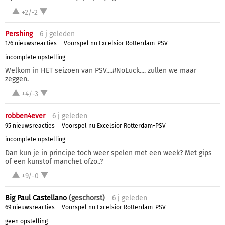
+2/-2
Pershing
6 j
geleden
176 nieuwsreacties
Voorspel nu Excelsior Rotterdam-PSV
incomplete opstelling
Welkom in HET seizoen van PSV....#NoLuck.... zullen we maar
zeggen.
+4/-3
robben4ever
6 j
geleden
95 nieuwsreacties
Voorspel nu Excelsior Rotterdam-PSV
incomplete opstelling
Dan kun je in principe toch weer spelen met een week? Met gips
of een kunstof manchet ofzo..?
+9/-0
Big Paul Castellano
(geschorst)
6 j
geleden
69 nieuwsreacties
Voorspel nu Excelsior Rotterdam-PSV
geen opstelling