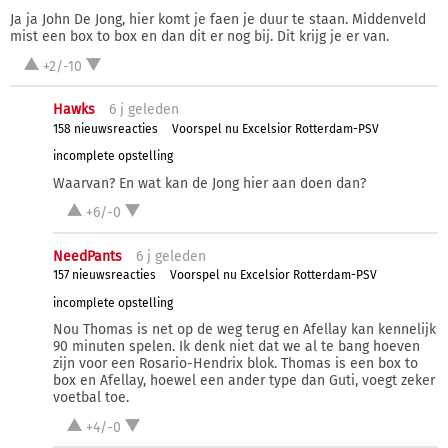
Ja ja John De Jong, hier komt je faen je duur te staan. Middenveld
mist een box to box en dan dit er nog bij. Dit krijg je er van.
+2/-10
Hawks
6 j
geleden
158 nieuwsreacties
Voorspel nu Excelsior Rotterdam-PSV
incomplete opstelling
Waarvan? En wat kan de Jong hier aan doen dan?
+6/-0
NeedPants
6 j
geleden
157 nieuwsreacties
Voorspel nu Excelsior Rotterdam-PSV
incomplete opstelling
Nou Thomas is net op de weg terug en Afellay kan kennelijk
90 minuten spelen. Ik denk niet dat we al te bang hoeven
zijn voor een Rosario-Hendrix blok. Thomas is een box to
box en Afellay, hoewel een ander type dan Guti, voegt zeker
voetbal toe.
+4/-0