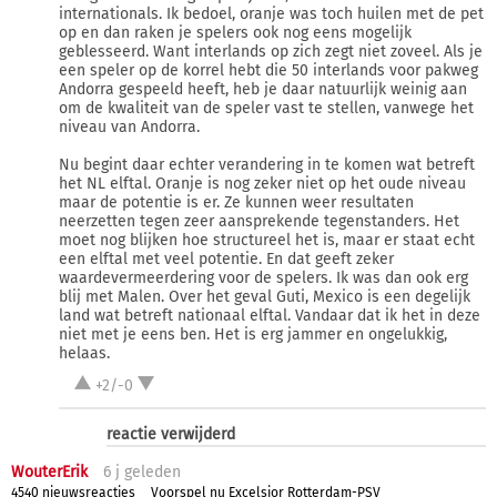
internationals. Ik bedoel, oranje was toch huilen met de pet
op en dan raken je spelers ook nog eens mogelijk
geblesseerd. Want interlands op zich zegt niet zoveel. Als je
een speler op de korrel hebt die 50 interlands voor pakweg
Andorra gespeeld heeft, heb je daar natuurlijk weinig aan
om de kwaliteit van de speler vast te stellen, vanwege het
niveau van Andorra.
Nu begint daar echter verandering in te komen wat betreft
het NL elftal. Oranje is nog zeker niet op het oude niveau
maar de potentie is er. Ze kunnen weer resultaten
neerzetten tegen zeer aansprekende tegenstanders. Het
moet nog blijken hoe structureel het is, maar er staat echt
een elftal met veel potentie. En dat geeft zeker
waardevermeerdering voor de spelers. Ik was dan ook erg
blij met Malen. Over het geval Guti, Mexico is een degelijk
land wat betreft nationaal elftal. Vandaar dat ik het in deze
niet met je eens ben. Het is erg jammer en ongelukkig,
helaas.
+2/-0
reactie verwijderd
WouterErik
6 j
geleden
4540 nieuwsreacties
Voorspel nu Excelsior Rotterdam-PSV