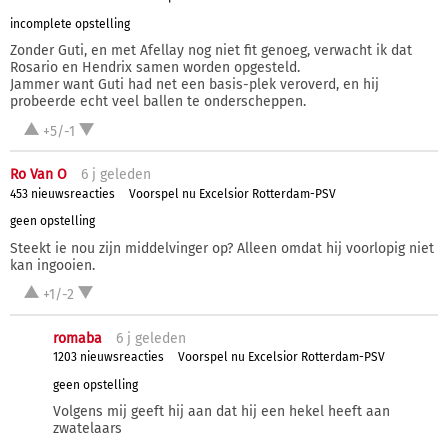
incomplete opstelling
Zonder Guti, en met Afellay nog niet fit genoeg, verwacht ik dat
Rosario en Hendrix samen worden opgesteld.
Jammer want Guti had net een basis-plek veroverd, en hij
probeerde echt veel ballen te onderscheppen.
+5/-1
Ro Van O
6 j
geleden
453 nieuwsreacties
Voorspel nu Excelsior Rotterdam-PSV
geen opstelling
Steekt ie nou zijn middelvinger op? Alleen omdat hij voorlopig niet
kan ingooien.
+1/-2
romaba
6 j
geleden
1203 nieuwsreacties
Voorspel nu Excelsior Rotterdam-PSV
geen opstelling
Volgens mij geeft hij aan dat hij een hekel heeft aan
zwatelaars