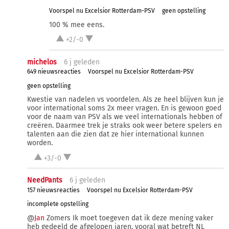
Voorspel nu Excelsior Rotterdam-PSV
geen opstelling
100 % mee eens.
+2/-0
michelos
6 j
geleden
649 nieuwsreacties
Voorspel nu Excelsior Rotterdam-PSV
geen opstelling
Kwestie van nadelen vs voordelen. Als ze heel blijven kun je
voor international soms 2x meer vragen. En is gewoon goed
voor de naam van PSV als we veel internationals hebben of
creëren. Daarmee trek je straks ook weer betere spelers en
talenten aan die zien dat ze hier international kunnen
worden.
+3/-0
NeedPants
6 j
geleden
157 nieuwsreacties
Voorspel nu Excelsior Rotterdam-PSV
incomplete opstelling
@
Jan
Zomers Ik moet toegeven dat ik deze mening vaker
heb gedeeld de afgelopen jaren, vooral wat betreft NL