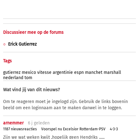
Discussieer mee op de forums
Erick Gutierrez
Tags
gutierrez
mexico
vitesse
argentinie
espn
manchet
marshall
nederland
tom
Wat vind jij van dit nieuws?
Om te reageren moet je ingelogd zijn. Gebruik de links bovenin
beeld om een loginnaam aan te maken danwel in te loggen.
arnemmer
6 j
geleden
1187 nieuwsreacties
Voorspel nu Excelsior Rotterdam-PSV
4-3-3
Zijn we wat weken kwijt ,hopelijk geen Hendriks ......