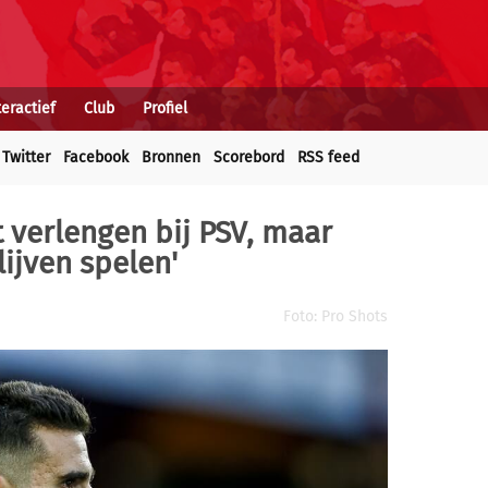
teractief
Club
Profiel
Twitter
Facebook
Bronnen
Scorebord
RSS feed
t verlengen bij PSV, maar
lijven spelen'
Foto: Pro Shots