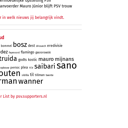
ermoedelijke opstelling PSV
anvoerder Mauro Júnior blijft PSV trouw
r in welk nieuws jij belangrijk vindt.
ud
bosz
dest
eredivisie
bommel
driouech
ndez
flamingo
gasiorowski
feyenoord
truida
mauro
mijnans
godts
kostic
sano
saibari
plea
perisic
rcv
opbouw
outen
til
tillman
twente
sildillia
rman
wanner
r List by psv.supporters.nl