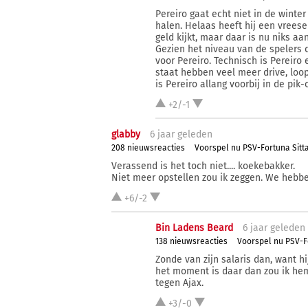
Pereiro gaat echt niet in de winte
halen. Helaas heeft hij een vrees
geld kijkt, maar daar is nu niks aa
Gezien het niveau van de spelers d
voor Pereiro. Technisch is Pereiro
staat hebben veel meer drive, loop
is Pereiro allang voorbij in de pik-
+2/-1
glabby
6 j
aar
geleden
208 nieuwsreacties
Voorspel nu PSV-Fortuna Sitt
Verassend is het toch niet.... koekebakker.
Niet meer opstellen zou ik zeggen. We hebbe
+6/-2
Bin Ladens Beard
6 j
aar
geleden
138 nieuwsreacties
Voorspel nu PSV-F
Zonde van zijn salaris dan, want h
het moment is daar dan zou ik he
tegen Ajax.
+3/-0