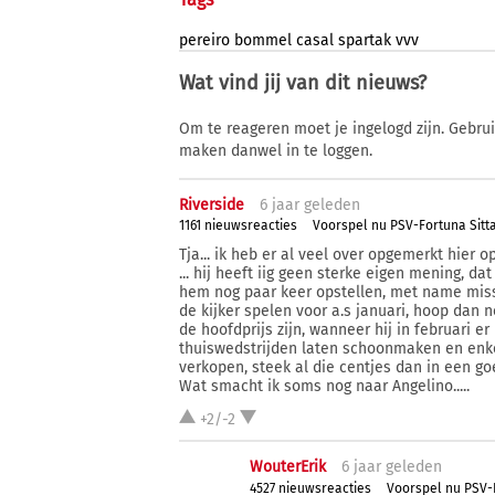
pereiro
bommel
casal
spartak
vvv
Wat vind jij van dit nieuws?
Om te reageren moet je ingelogd zijn. Gebru
maken danwel in te loggen.
Riverside
6 j
aar
geleden
1161 nieuwsreacties
Voorspel nu PSV-Fortuna Sitt
Tja... ik heb er al veel over opgemerkt hier
... hij heeft iig geen sterke eigen mening, dat
hem nog paar keer opstellen, met name missc
de kijker spelen voor a.s januari, hoop dan 
de hoofdprijs zijn, wanneer hij in februari e
thuiswedstrijden laten schoonmaken en enkel
verkopen, steek al die centjes dan in een goe
Wat smacht ik soms nog naar Angelino.....
+2/-2
WouterErik
6 j
aar
geleden
4527 nieuwsreacties
Voorspel nu PSV-