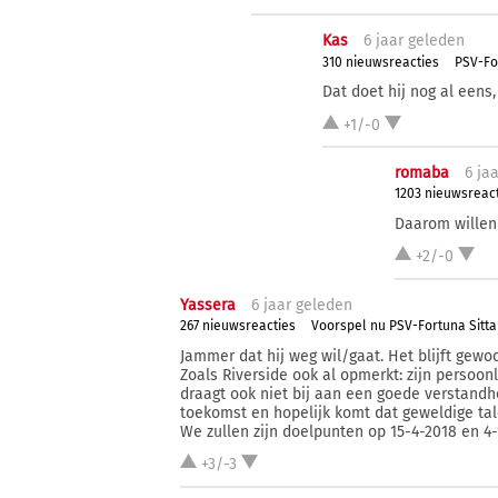
Kas
6 j
aar
geleden
310 nieuwsreacties
PSV-For
Dat doet hij nog al eens,
+1/-0
romaba
6 j
aa
1203 nieuwsreac
Daarom willen
+2/-0
Yassera
6 j
aar
geleden
267 nieuwsreacties
Voorspel nu PSV-Fortuna Sitta
Jammer dat hij weg wil/gaat. Het blijft gewo
Zoals Riverside ook al opmerkt: zijn persoon
draagt ook niet bij aan een goede verstand
toekomst en hopelijk komt dat geweldige tale
We zullen zijn doelpunten op 15-4-2018 en 4
+3/-3