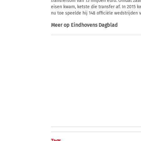
transfersom van 15 miljoen euro. Omdat za
eisen kwam, ketste die transfer af. In 2015 
nu toe speelde hij 148 officiële wedstrijden 
Meer op
Eindhovens Dagblad
Tags