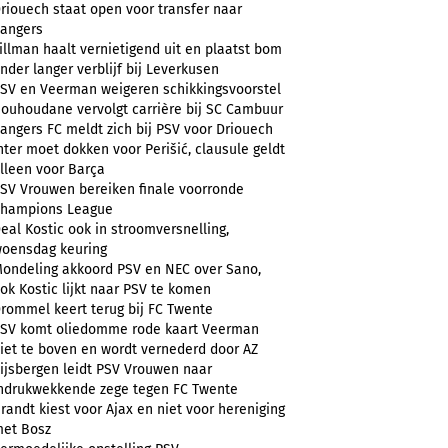
riouech staat open voor transfer naar
angers
illman haalt vernietigend uit en plaatst bom
nder langer verblijf bij Leverkusen
SV en Veerman weigeren schikkingsvoorstel
ouhoudane vervolgt carrière bij SC Cambuur
angers FC meldt zich bij PSV voor Driouech
nter moet dokken voor Perišić, clausule geldt
lleen voor Barça
SV Vrouwen bereiken finale voorronde
hampions League
eal Kostic ook in stroomversnelling,
oensdag keuring
ondeling akkoord PSV en NEC over Sano,
ok Kostic lijkt naar PSV te komen
rommel keert terug bij FC Twente
SV komt oliedomme rode kaart Veerman
iet te boven en wordt vernederd door AZ
ijsbergen leidt PSV Vrouwen naar
ndrukwekkende zege tegen FC Twente
randt kiest voor Ajax en niet voor hereniging
et Bosz