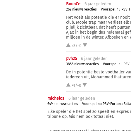
BounCe
6 j
aar
geleden
262 nieuwsreacties
Voorspel nu PSV-F
Het voelt als potentie die er nooit
club. Mooie trap maar verliest elk 
pijnlijk zichtbaar, dat heeft punte
Ajax in het begin dus helemaal gef
miljoen in de winter. Afboeken en 
+3/-0
pvh25
6 j
aar
geleden
3855 nieuwsreacties
Voorspel nu PSV-
De in potentie beste voetballer va
iedereen uit, Mohammed Ihattaren
+1/-0
michelos
6 j
aar
geleden
649 nieuwsreacties
Voorspel nu PSV-Fortuna Sitt
Elke speler die het spel zo speelt en expres
tribune op. Mis hem ook totaal niet.