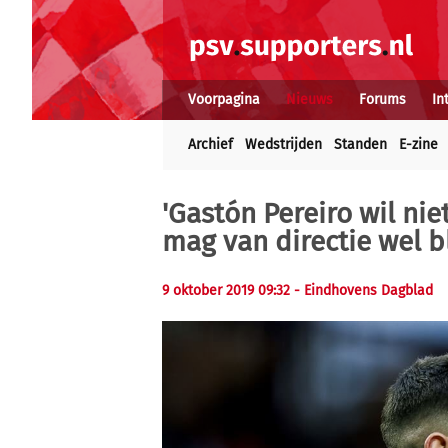
Voorpagina
Nieuws
Forums
In
Archief
Wedstrijden
Standen
E-zine
'Gastón Pereiro wil nie
mag van directie wel b
9 oktober 2019 09:32
- Eindhovens Dagblad