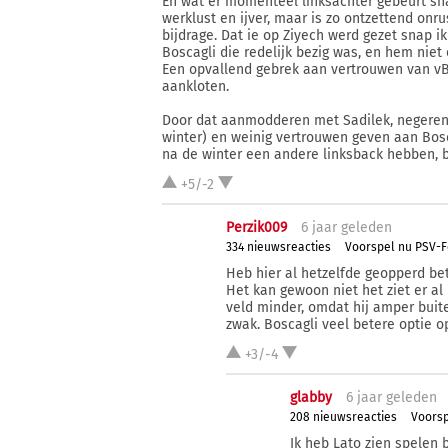
En wat er momenteel linksachter gebeurt snap
werklust en ijver, maar is zo ontzettend on
bijdrage. Dat ie op Ziyech werd gezet snap i
Boscagli die redelijk bezig was, en hem niet 
Een opvallend gebrek aan vertrouwen van vB
aankloten.
Door dat aanmodderen met Sadilek, negeren 
winter) en weinig vertrouwen geven aan Bosc
na de winter een andere linksback hebben, b
+5/-2
Perzik009
6 j
aar
geleden
334 nieuwsreacties
Voorspel nu PSV-F
Heb hier al hetzelfde geopperd betr
Het kan gewoon niet het ziet er al ni
veld minder, omdat hij amper bui
zwak. Boscagli veel betere optie op
+3/-4
glabby
6 j
aar
geleden
208 nieuwsreacties
Voorsp
Ik heb Lato zien spelen 