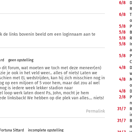
6/
8
D
R
6/
8
T
o
5/
8
P
5/
8
B
ik de links bovenin beeld om een loginnaam aan te
5/
8
R
5/
8
I
a
5/
8
P
ard
geen opstelling
C
4/
8
D
 op dit forum, wat moeten we toch met deze meneer(en)
 zie je ook in het veld weer... alles of niets! Laten we
w
hien met EL wedstrijden, kan hij zich misschien nog in
4/
8
M
nog op een miljoen of 5 voor hem, maar dat zou al wel
o
r nog is iedere week lekker stadion naar
4/
8
D
 loop werk laten doen! P.s, John, mocht je hem
2/
8
P
de linksback! We hebben op die plek van alles.... niets!
n
31/
7
R
Permalink
i
31/
7
B
m
Fortuna Sittard
incomplete opstelling