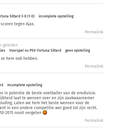
tuna Sittard 3-0 (1-0)
incomplete opstelling
 scoren tegen Ajax.
Permalink
r
geleden
ties
Voorspel nu PSV-Fortuna Sittard
geen opstelling
 ze hem ook hebben.
Permalink
rd
incomplete opstelling
on in potentie de beste voetballer van de eredivisie.
lijkheid laat te wensen over en zijn zaakwaarnemer
houding. Laten we hem het beste wensen voor de
nt in een andere competitie wel goed tot zijn recht.
-10-2015 nooit vergeten
Permalink