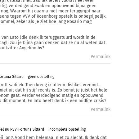
 ik totaal niet. Sadilek levert vooral heel veel
rustig, verdedigend zwak en opbouwend bijna geen
k nog. Waarom hij daarna niet meer teruggrijpt naar
eens tegen VVV of Rosenborg opstelt is onbegrijpelijk.
ommel, zeker als je ziet hoe lang Rosario mag
van Lato (die denk ik teruggestuurd wordt in de
agli zou je bijna gaan denken dat ze nu al weten dat
ankzitter Angelino bv?
Permalink
ortuna Sittard
geen opstelling
eft sadilek. Toen kreeg ik alleen dislikes vreemd..
et uit dat hij stijf rechts is. Zo benut je juist het hele
tenom gaat. Verder verdedigend matig en opbouwend
 dit moment. En lato heeft denk ik een midlife crisis?
Permalink
el nu PSV-Fortuna Sittard
incomplete opstelling
bij jong. Vond hem helemaal niet zo slecht. Ik denk dat