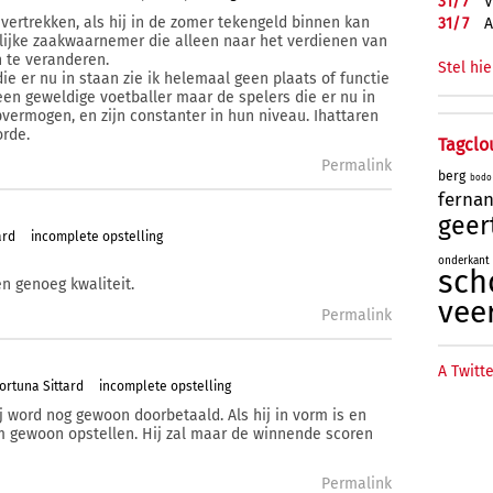
31/
7
V
r vertrekken, als hij in de zomer tekengeld binnen kan
31/
7
A
elijke zaakwaarnemer die alleen naar het verdienen van
n te veranderen.
Stel hie
ie er nu in staan zie ik helemaal geen plaats of functie
 een geweldige voetballer maar de spelers die er nu in
vermogen, en zijn constanter in hun niveau. Ihattaren
orde.
Tagclo
Permalink
berg
bodo
ferna
geer
ard
incomplete opstelling
onderkant
sch
n genoeg kwaliteit.
vee
Permalink
A Twitte
ortuna Sittard
incomplete opstelling
ij word nog gewoon doorbetaald. Als hij in vorm is en
m gewoon opstellen. Hij zal maar de winnende scoren
Permalink