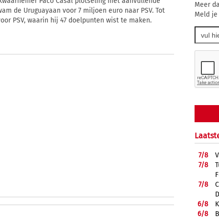
akwaarnemer Paco Casal plotseling met aanvullende
Meer da
kwam de Uruguayaan voor 7 miljoen euro naar PSV. Tot
Meld je
voor PSV, waarin hij 47 doelpunten wist te maken.
Laatst
7/
8
V
7/
8
T
F
7/
8
C
D
6/
8
K
6/
8
B