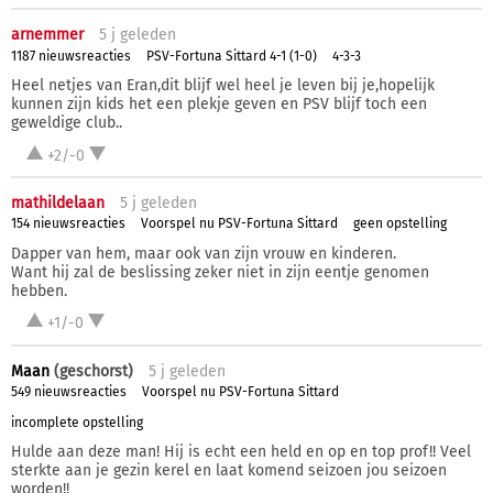
arnemmer
5 j
geleden
1187 nieuwsreacties
PSV-Fortuna Sittard 4-1 (1-0)
4-3-3
Heel netjes van Eran,dit blijf wel heel je leven bij je,hopelijk
kunnen zijn kids het een plekje geven en PSV blijf toch een
geweldige club..
+2/-0
mathildelaan
5 j
geleden
154 nieuwsreacties
Voorspel nu PSV-Fortuna Sittard
geen opstelling
Dapper van hem, maar ook van zijn vrouw en kinderen.
Want hij zal de beslissing zeker niet in zijn eentje genomen
hebben.
+1/-0
Maan
(geschorst)
5 j
geleden
549 nieuwsreacties
Voorspel nu PSV-Fortuna Sittard
incomplete opstelling
Hulde aan deze man! Hij is echt een held en op en top prof!! Veel
sterkte aan je gezin kerel en laat komend seizoen jou seizoen
worden!!