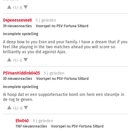
+1/-0
04peeessevee!!
5 j
geleden
39 nieuwsreacties
Voorspel nu PSV-Fortuna Sittard
incomplete opstelling
A deep bow to you Eran and your family. I have a dream that if you
feel like playing in the two matches ahead you will score so
brilliantly as you did against Ajax.
+1/-0
PSVvanHiddink0405
5 j
geleden
30 nieuwsreacties
Voorspel nu PSV-Fortuna Sittard
incomplete opstelling
Ik hoop dat er een supportersactie komt om hem een steuntje in
de rug te geven.
+3/-0
Ehv040
5 j
geleden
1167 nieuwsreacties
Voorspel nu PSV-Fortuna Sittard