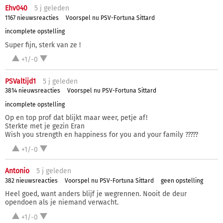
Ehv040
5 j
geleden
1167 nieuwsreacties
Voorspel nu PSV-Fortuna Sittard
incomplete opstelling
Super fijn, sterk van ze !
+1/-0
PSValtijd1
5 j
geleden
3814 nieuwsreacties
Voorspel nu PSV-Fortuna Sittard
incomplete opstelling
Op en top prof dat blijkt maar weer, petje af!
Sterkte met je gezin Eran
Wish you strength en happiness for you and your family ?????
+1/-0
Antonio
5 j
geleden
382 nieuwsreacties
Voorspel nu PSV-Fortuna Sittard
geen opstelling
Heel goed, want anders blijf je wegrennen. Nooit de deur
opendoen als je niemand verwacht.
+1/-0