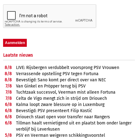
Laatste nieuws
8/
8
LIVE: Rijsbergen verdubbelt voorsprong PSV Vrouwen
8/
8
Verrassende opstelling PSV tegen Fortuna
8/
8
Bevestigd: Sano komt per direct over van NEC
7/
8
Van Ginkel en Pröpper terug bij PSV
7/
8
Tuchtzaak succesvol, Veerman mist alleen Fortuna
7/
8
Celta de Vigo mengt zich in strijd om Driouech
6/
8
Kalma loopt zware blessure op in Luxemburg
6/
8
Bevestigd: PSV presenteert Filip Kostić
6/
8
Driouech staat open voor transfer naar Rangers
6/
8
Tillman haalt vernietigend uit en plaatst bom onder langer
verblijf bij Leverkusen
5/
8
PSV en Veerman weigeren schikkingsvoorstel