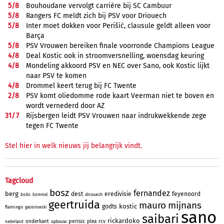
5/
8
Bouhoudane vervolgt carrière bij SC Cambuur
5/
8
Rangers FC meldt zich bij PSV voor Driouech
5/
8
Inter moet dokken voor Perišić, clausule geldt alleen voor
Barça
5/
8
PSV Vrouwen bereiken finale voorronde Champions League
4/
8
Deal Kostic ook in stroomversnelling, woensdag keuring
4/
8
Mondeling akkoord PSV en NEC over Sano, ook Kostic lijkt
naar PSV te komen
4/
8
Drommel keert terug bij FC Twente
2/
8
PSV komt oliedomme rode kaart Veerman niet te boven en
wordt vernederd door AZ
31/
7
Rijsbergen leidt PSV Vrouwen naar indrukwekkende zege
tegen FC Twente
Stel hier in welk nieuws jij belangrijk vindt.
Tagcloud
bosz
fernandez
berg
dest
eredivisie
feyenoord
driouech
bodo
bommel
geertruida
mauro
mijnans
kostic
godts
flamingo
gasiorowski
sano
saibari
rickardoko
perisic
onderkant
plea
rcv
opbouw
nederland