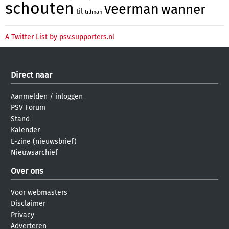
schouten
veerman
wanner
til
tillman
A Twitter List by psv.supporters.nl
Direct naar
Aanmelden
/
inloggen
PSV Forum
Stand
Kalender
E-zine (nieuwsbrief)
Nieuwsarchief
Over ons
Voor webmasters
Disclaimer
Privacy
Adverteren