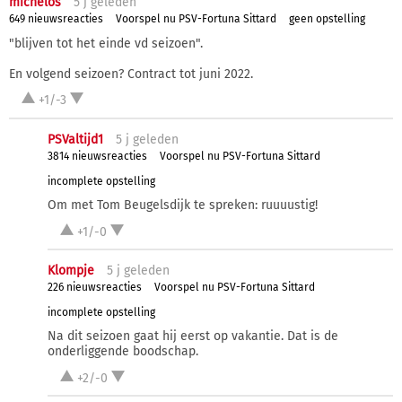
michelos
5 j
geleden
649 nieuwsreacties
Voorspel nu PSV-Fortuna Sittard
geen opstelling
"blijven tot het einde vd seizoen".
En volgend seizoen? Contract tot juni 2022.
+1/-3
PSValtijd1
5 j
geleden
3814 nieuwsreacties
Voorspel nu PSV-Fortuna Sittard
incomplete opstelling
Om met Tom Beugelsdijk te spreken: ruuuustig!
+1/-0
Klompje
5 j
geleden
226 nieuwsreacties
Voorspel nu PSV-Fortuna Sittard
incomplete opstelling
Na dit seizoen gaat hij eerst op vakantie. Dat is de
onderliggende boodschap.
+2/-0