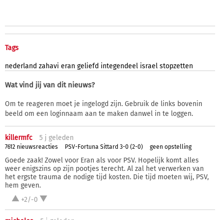
Tags
nederland
zahavi
eran
geliefd
integendeel
israel
stopzetten
Wat vind jij van dit nieuws?
Om te reageren moet je ingelogd zijn. Gebruik de links bovenin
beeld om een loginnaam aan te maken danwel in te loggen.
killermfc
5 j
geleden
7612 nieuwsreacties
PSV-Fortuna Sittard 3-0 (2-0)
geen opstelling
Goede zaak! Zowel voor Eran als voor PSV. Hopelijk komt alles
weer enigszins op zijn pootjes terecht. Al zal het verwerken van
het ergste trauma de nodige tijd kosten. Die tijd moeten wij, PSV,
hem geven.
+2/-0