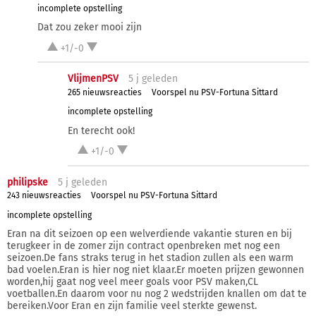
incomplete opstelling
Dat zou zeker mooi zijn
+1/-0
VlijmenPSV
5 j
geleden
265 nieuwsreacties
Voorspel nu PSV-Fortuna Sittard
incomplete opstelling
En terecht ook!
+1/-0
philipske
5 j
geleden
243 nieuwsreacties
Voorspel nu PSV-Fortuna Sittard
incomplete opstelling
Eran na dit seizoen op een welverdiende vakantie sturen en bij
terugkeer in de zomer zijn contract openbreken met nog een
seizoen.De fans straks terug in het stadion zullen als een warm
bad voelen.Eran is hier nog niet klaar.Er moeten prijzen gewonnen
worden,hij gaat nog veel meer goals voor PSV maken,CL
voetballen.En daarom voor nu nog 2 wedstrijden knallen om dat te
bereiken.Voor Eran en zijn familie veel sterkte gewenst.