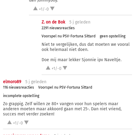
dan Johnnyboy.
+1/-0
Z. on de Bok
5 j
geleden
2291 nieuwsreacties
Voorspel nu PSV-Fortuna Sittard
geen opstelling
Niet te vergelijken, dus dat moeten we vooral
ook helemaal niet doen.
Doe mij maar lekker Sjonnie ipv Naveltje.
+1/-0
elmoro89
5 j
geleden
116 nieuwsreacties
Voorspel nu PSV-Fortuna Sittard
incomplete opstelling
Zo grappig. Zelf willen ze 80+ vangen voor hun spelers maar
anderen moeten maar akkoord gaan met 25-. Dan niet vriend,
succes met verder zoeken!
+1/-0