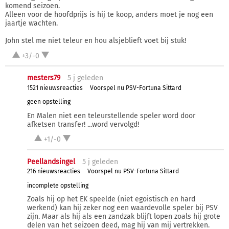
komend seizoen.
Alleen voor de hoofdprijs is hij te koop, anders moet je nog een
jaartje wachten.
John stel me niet teleur en hou alsjeblieft voet bij stuk!
+3/-0
mesters79
5 j
geleden
1521 nieuwsreacties
Voorspel nu PSV-Fortuna Sittard
geen opstelling
En Malen niet een teleurstellende speler word door
afketsen transfer! ...word vervolgd!
+1/-0
Peellandsingel
5 j
geleden
216 nieuwsreacties
Voorspel nu PSV-Fortuna Sittard
incomplete opstelling
Zoals hij op het EK speelde (niet egoistisch en hard
werkend) kan hij zeker nog een waardevolle speler bij PSV
zijn. Maar als hij als een zandzak blijft lopen zoals hij grote
delen van het seizoen deed, mag hij van mij vertrekken.