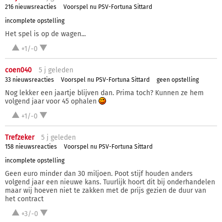
216 nieuwsreacties
Voorspel nu PSV-Fortuna Sittard
incomplete opstelling
Het spel is op de wagen...
+1/-0
coen040
5 j
geleden
33 nieuwsreacties
Voorspel nu PSV-Fortuna Sittard
geen opstelling
Nog lekker een jaartje blijven dan. Prima toch? Kunnen ze hem
volgend jaar voor 45 ophalen
+1/-0
Trefzeker
5 j
geleden
158 nieuwsreacties
Voorspel nu PSV-Fortuna Sittard
incomplete opstelling
Geen euro minder dan 30 miljoen. Poot stijf houden anders
volgend jaar een nieuwe kans. Tuurlijk hoort dit bij onderhandelen
maar wij hoeven niet te zakken met de prijs gezien de duur van
het contract
+3/-0