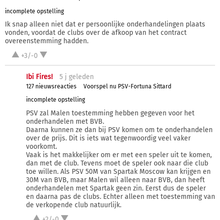
incomplete opstelling
Ik snap alleen niet dat er persoonlijke onderhandelingen plaats
vonden, voordat de clubs over de afkoop van het contract
overeenstemming hadden.
+3/-0
Ibi Fires!
5 j
geleden
127 nieuwsreacties
Voorspel nu PSV-Fortuna Sittard
incomplete opstelling
PSV zal Malen toestemming hebben gegeven voor het
onderhandelen met BVB.
Daarna kunnen ze dan bij PSV komen om te onderhandelen
over de prijs. Dit is iets wat tegenwoordig veel vaker
voorkomt.
Vaak is het makkelijker om er met een speler uit te komen,
dan met de club. Tevens moet de speler ook naar die club
toe willen. Als PSV 50M van Spartak Moscow kan krijgen en
30M van BVB, maar Malen wil alleen naar BVB, dan heeft
onderhandelen met Spartak geen zin. Eerst dus de speler
en daarna pas de clubs. Echter alleen met toestemming van
de verkopende club natuurlijk.
+2/-0