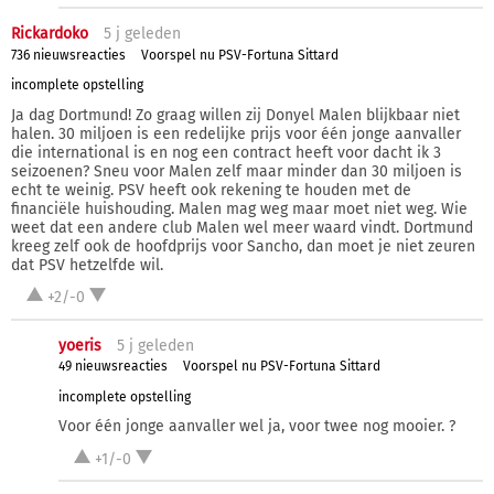
Rickardoko
5 j
geleden
736 nieuwsreacties
Voorspel nu PSV-Fortuna Sittard
incomplete opstelling
Ja dag Dortmund! Zo graag willen zij Donyel Malen blijkbaar niet
halen. 30 miljoen is een redelijke prijs voor één jonge aanvaller
die international is en nog een contract heeft voor dacht ik 3
seizoenen? Sneu voor Malen zelf maar minder dan 30 miljoen is
echt te weinig. PSV heeft ook rekening te houden met de
financiële huishouding. Malen mag weg maar moet niet weg. Wie
weet dat een andere club Malen wel meer waard vindt. Dortmund
kreeg zelf ook de hoofdprijs voor Sancho, dan moet je niet zeuren
dat PSV hetzelfde wil.
+2/-0
yoeris
5 j
geleden
49 nieuwsreacties
Voorspel nu PSV-Fortuna Sittard
incomplete opstelling
Voor één jonge aanvaller wel ja, voor twee nog mooier. ?
+1/-0