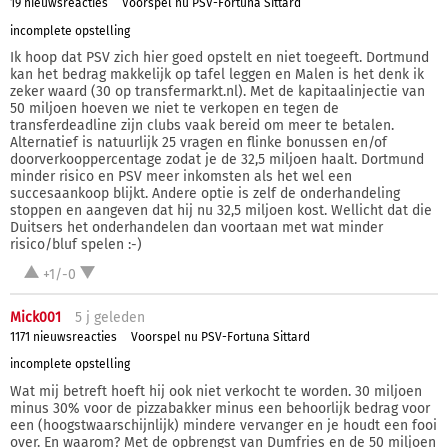
19 nieuwsreacties
Voorspel nu PSV-Fortuna Sittard
incomplete opstelling
Ik hoop dat PSV zich hier goed opstelt en niet toegeeft. Dortmund
kan het bedrag makkelijk op tafel leggen en Malen is het denk ik
zeker waard (30 op transfermarkt.nl). Met de kapitaalinjectie van
50 miljoen hoeven we niet te verkopen en tegen de
transferdeadline zijn clubs vaak bereid om meer te betalen.
Alternatief is natuurlijk 25 vragen en flinke bonussen en/of
doorverkooppercentage zodat je de 32,5 miljoen haalt. Dortmund
minder risico en PSV meer inkomsten als het wel een
succesaankoop blijkt. Andere optie is zelf de onderhandeling
stoppen en aangeven dat hij nu 32,5 miljoen kost. Wellicht dat die
Duitsers het onderhandelen dan voortaan met wat minder
risico/bluf spelen :-)
+1/-0
Mick001
5 j
geleden
1171 nieuwsreacties
Voorspel nu PSV-Fortuna Sittard
incomplete opstelling
Wat mij betreft hoeft hij ook niet verkocht te worden. 30 miljoen
minus 30% voor de pizzabakker minus een behoorlijk bedrag voor
een (hoogstwaarschijnlijk) mindere vervanger en je houdt een fooi
over. En waarom? Met de opbrengst van Dumfries en de 50 miljoen