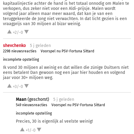
kapitaalinjectie achter de hand is het totaal onnodig om Malen te
verkopen, dus zeker niet voor een Aldi-prijsje. Malen wordt
volgend jaar alleen maar meer waard, dat kan je van een
teruggekeerde de Jong niet verwachten. In dat licht gezien is een
vraagprijs van 30 miljoen al bizar weinig.
+2/-0
shevchenko
5 j
geleden
2298 nieuwsreacties
Voorspel nu PSV-Fortuna Sittard
incomplete opstelling
Ik vond 30 miljoen al weinig en dat willen die zünige Duitsers niet
eens betalen! Dan gewoon nog een jaar hier houden en volgend
jaar voor 30+ miljoen weg.
+3/-0
Maan
(geschorst)
5 j
geleden
549 nieuwsreacties
Voorspel nu PSV-Fortuna Sittard
incomplete opstelling
Precies, 30 is eigenlijk al veelste weinig!
+1/-0