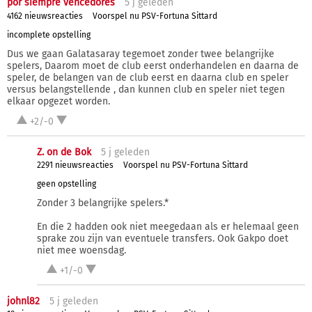
por siempre vencedores
5 j
geleden
4162 nieuwsreacties
Voorspel nu PSV-Fortuna Sittard
incomplete opstelling
Dus we gaan Galatasaray tegemoet zonder twee belangrijke
spelers, Daarom moet de club eerst onderhandelen en daarna de
speler, de belangen van de club eerst en daarna club en speler
versus belangstellende , dan kunnen club en speler niet tegen
elkaar opgezet worden.
+2/-0
Z. on de Bok
5 j
geleden
2291 nieuwsreacties
Voorspel nu PSV-Fortuna Sittard
geen opstelling
Zonder 3 belangrijke spelers.*
En die 2 hadden ook niet meegedaan als er helemaal geen
sprake zou zijn van eventuele transfers. Ook Gakpo doet
niet mee woensdag.
+1/-0
johnl82
5 j
geleden