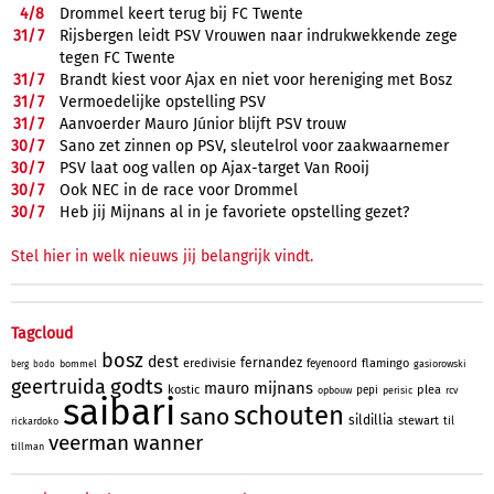
4/
8
Drommel keert terug bij FC Twente
31/
7
Rijsbergen leidt PSV Vrouwen naar indrukwekkende zege
tegen FC Twente
31/
7
Brandt kiest voor Ajax en niet voor hereniging met Bosz
31/
7
Vermoedelijke opstelling PSV
31/
7
Aanvoerder Mauro Júnior blijft PSV trouw
30/
7
Sano zet zinnen op PSV, sleutelrol voor zaakwaarnemer
30/
7
PSV laat oog vallen op Ajax-target Van Rooij
30/
7
Ook NEC in de race voor Drommel
30/
7
Heb jij Mijnans al in je favoriete opstelling gezet?
Stel hier in welk nieuws jij belangrijk vindt.
Tagcloud
bosz
dest
fernandez
eredivisie
flamingo
feyenoord
bommel
gasiorowski
berg
bodo
godts
geertruida
mijnans
mauro
kostic
plea
pepi
opbouw
perisic
rcv
saibari
schouten
sano
sildillia
stewart
til
rickardoko
veerman
wanner
tillman