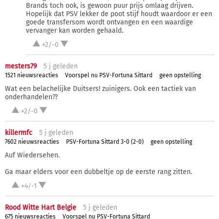
Brands toch ook, is gewoon puur prijs omlaag drijven.
Hopelijk dat PSV lekker de poot stijf houdt waardoor er een
goede transfersom wordt ontvangen en een waardige
vervanger kan worden gehaald.
+2/-0
mesters79
5 j
geleden
1521 nieuwsreacties
Voorspel nu PSV-Fortuna Sittard
geen opstelling
Wat een belachelijke Duitsers! zuinigers. Ook een tactiek van
onderhandelen??
+2/-0
killermfc
5 j
geleden
7602 nieuwsreacties
PSV-Fortuna Sittard 3-0 (2-0)
geen opstelling
Auf Wiedersehen.
Ga maar elders voor een dubbeltje op de eerste rang zitten.
+4/-1
Rood Witte Hart Belgie
5 j
geleden
675 nieuwsreacties
Voorspel nu PSV-Fortuna Sittard