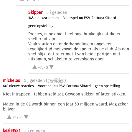
Skipper
5 j
geleden
345 nieuwsreacties
Voorspel nu PSV-Fortuna Sittard
geen opstelling
Precies, is ook niet heel ongebruikelijk dat die er
sneller uit zijn.
Vaak starten de onderhandelingen ongeveer
tegelijkertijd met zowel de speler als de club. Als dan
snel blijkt dat ze er met 1 van beide partijen niet
uitkomen, schakelen ze vervolgens door.
+2/-0
michelos
5 j
geleden (
gewijzigd
)
649 nieuwsreacties
Voorspel nu PSV-Fortuna Sittard
geen opstelling
Niet intrappen. Hebben geld zat. Gewoon slikken of laten stikken.
Malen in de CL wordt binnen een jaar 50 miljoen waard. Mag zeker
blijven.
+2/-0
kezje1981
5 j
geleden