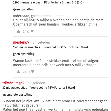
2266 nieuwsreacties
PSV-Fortuna Sittard 6-0 (3-0)
geen opstelling
Inderdaad, goeiekopen Duitser !
Houdt hij nog 55 miljoen over en dan een beetje de Marc
Übermarsch uit gaan hangen. Houdoe, aftikken of nie.
+7/-0
mesters79
5 j
geleden
1521 nieuwsreacties
Voorspel nu PSV-Fortuna Sittard
geen opstelling
Wanne koekerd! Gelijk stekker eruit trekken of volgens
meerdere hier de prijs per week met 5 milj verhogen!
+2/-0
tdimhcSregoR
5 j
geleden
32 nieuwsreacties
Voorspel nu PSV-Fortuna Sittard
incomplete opstelling
Ik neem het je niet kwalijk dat je het probeert Zorc! Maar dat gaat
natuurlijk niet gebeuren.
Malen ligt nog 3 jaar vast en we kunnen hem uitstekend gebruiken