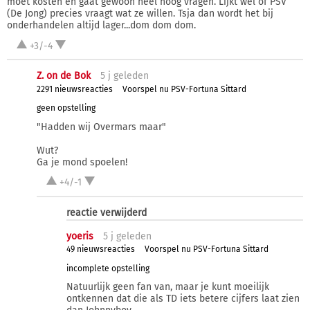
moet kosten en gaat gewoon heel hoog vragen. Lijkt wel of PSV
(De Jong) precies vraagt wat ze willen. Tsja dan wordt het bij
onderhandelen altijd lager...dom dom dom.
+3/-4
Z. on de Bok
5 j
geleden
2291 nieuwsreacties
Voorspel nu PSV-Fortuna Sittard
geen opstelling
"Hadden wij Overmars maar"
Wut?
Ga je mond spoelen!
+4/-1
reactie verwijderd
yoeris
5 j
geleden
49 nieuwsreacties
Voorspel nu PSV-Fortuna Sittard
incomplete opstelling
Natuurlijk geen fan van, maar je kunt moeilijk
ontkennen dat die als TD iets betere cijfers laat zien