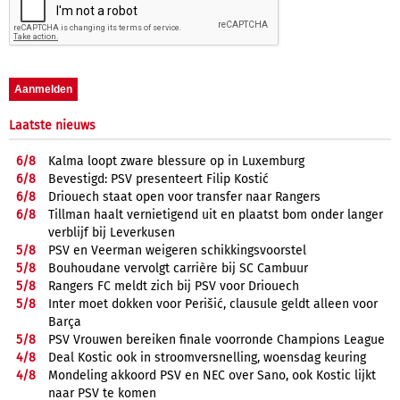
Laatste nieuws
6/
8
Kalma loopt zware blessure op in Luxemburg
6/
8
Bevestigd: PSV presenteert Filip Kostić
6/
8
Driouech staat open voor transfer naar Rangers
6/
8
Tillman haalt vernietigend uit en plaatst bom onder langer
verblijf bij Leverkusen
5/
8
PSV en Veerman weigeren schikkingsvoorstel
5/
8
Bouhoudane vervolgt carrière bij SC Cambuur
5/
8
Rangers FC meldt zich bij PSV voor Driouech
5/
8
Inter moet dokken voor Perišić, clausule geldt alleen voor
Barça
5/
8
PSV Vrouwen bereiken finale voorronde Champions League
4/
8
Deal Kostic ook in stroomversnelling, woensdag keuring
4/
8
Mondeling akkoord PSV en NEC over Sano, ook Kostic lijkt
naar PSV te komen