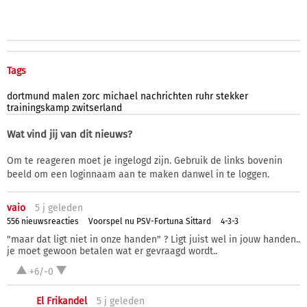
Tags
dortmund
malen
zorc
michael
nachrichten
ruhr
stekker
trainingskamp
zwitserland
Wat vind jij van dit nieuws?
Om te reageren moet je ingelogd zijn. Gebruik de links bovenin
beeld om een loginnaam aan te maken danwel in te loggen.
vaio
5 j
geleden
556 nieuwsreacties
Voorspel nu PSV-Fortuna Sittard
4-3-3
"maar dat ligt niet in onze handen" ? Ligt juist wel in jouw handen..
je moet gewoon betalen wat er gevraagd wordt..
+6/-0
El Frikandel
5 j
geleden