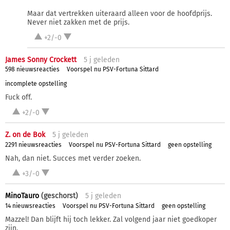
Maar dat vertrekken uiteraard alleen voor de hoofdprijs.
Never niet zakken met de prijs.
+2/-0
James Sonny Crockett
5 j
geleden
598 nieuwsreacties
Voorspel nu PSV-Fortuna Sittard
incomplete opstelling
Fuck off.
+2/-0
Z. on de Bok
5 j
geleden
2291 nieuwsreacties
Voorspel nu PSV-Fortuna Sittard
geen opstelling
Nah, dan niet. Succes met verder zoeken.
+3/-0
MinoTauro
(geschorst)
5 j
geleden
14 nieuwsreacties
Voorspel nu PSV-Fortuna Sittard
geen opstelling
Mazzel! Dan blijft hij toch lekker. Zal volgend jaar niet goedkoper
zijn.