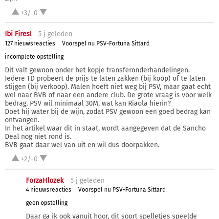
+3/-0
Ibi Fires!
5 j
geleden
127 nieuwsreacties
Voorspel nu PSV-Fortuna Sittard
incomplete opstelling
Dit valt gewoon onder het kopje transferonderhandelingen.
Iedere TD probeert de prijs te laten zakken (bij koop) of te laten
stijgen (bij verkoop). Malen hoeft niet weg bij PSV, maar gaat echt
wel naar BVB of naar een andere club. De grote vraag is voor welk
bedrag. PSV wil minimaal 30M, wat kan Riaola hierin?
Doet hij water bij de wijn, zodat PSV gewoon een goed bedrag kan
ontvangen.
In het artikel waar dit in staat, wordt aangegeven dat de Sancho
Deal nog niet rond is.
BVB gaat daar wel van uit en wil dus doorpakken.
+2/-0
ForzaHlozek
5 j
geleden
4 nieuwsreacties
Voorspel nu PSV-Fortuna Sittard
geen opstelling
Daar ga ik ook vanuit hoor, dit soort spelletjes speelde