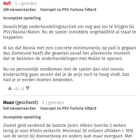
Rafl
5 j
geleden
269 nieuwsreacties
Voorspel nu PSV-Fortuna Sittard
incomplete opstelling
Doorzichtige onderhandelingstactiek om nog wat los te krijgen bij
PSV/Raiola/Malen. Nu de speler inmiddels ongetwijfeld al staat te
trappelen.
Ik las dat Raiola met een concrete minimumprijs op pad is gegaan
dus Dortmund heeft die geweten vanaf het allereerste moment
dat ze besloten de onderhandelingen met Malen te openen.
Nu na persoonlijk rondkomen met de speler dan niet ineens
kinderachtig gaan zeuren dat je de prijs toch te hoog vindt. Dat
had je je eerder moeten bedenken.
+2/-0
Maan
(geschorst)
5 j
geleden
549 nieuwsreacties
Voorspel nu PSV-Fortuna Sittard
incomplete opstelling
Zoveel geld verdiend de laatste jaren. Alleen Sancho 2 weken
terug al voor 85mln verkocht. Minimaal 30 miljoen aftikken + 10%
van de winst bij doorverkoop en anders laat maar overgaan. Met