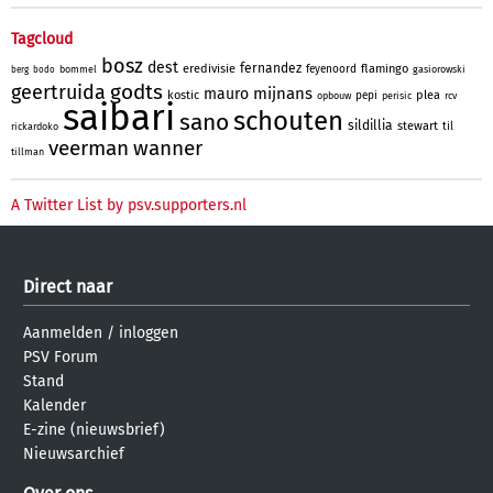
Tagcloud
bosz
dest
fernandez
eredivisie
flamingo
feyenoord
bommel
gasiorowski
berg
bodo
godts
geertruida
mijnans
mauro
kostic
plea
pepi
opbouw
perisic
rcv
saibari
schouten
sano
sildillia
stewart
til
rickardoko
veerman
wanner
tillman
A Twitter List by psv.supporters.nl
Direct naar
Aanmelden
/
inloggen
PSV Forum
Stand
Kalender
E-zine (nieuwsbrief)
Nieuwsarchief