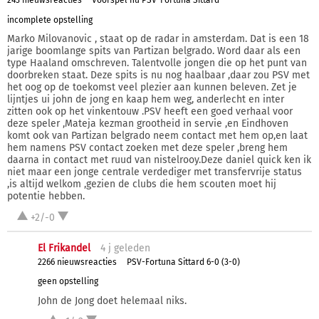
243 nieuwsreacties
Voorspel nu PSV-Fortuna Sittard
incomplete opstelling
Marko Milovanovic , staat op de radar in amsterdam. Dat is een 18
jarige boomlange spits van Partizan belgrado. Word daar als een
type Haaland omschreven. Talentvolle jongen die op het punt van
doorbreken staat. Deze spits is nu nog haalbaar ,daar zou PSV met
het oog op de toekomst veel plezier aan kunnen beleven. Zet je
lijntjes ui john de jong en kaap hem weg, anderlecht en inter
zitten ook op het vinkentouw .PSV heeft een goed verhaal voor
deze speler ,Mateja kezman grootheid in servie ,en Eindhoven
komt ook van Partizan belgrado neem contact met hem op,en laat
hem namens PSV contact zoeken met deze speler ,breng hem
daarna in contact met ruud van nistelrooy.Deze daniel quick ken ik
niet maar een jonge centrale verdediger met transfervrije status
,is altijd welkom ,gezien de clubs die hem scouten moet hij
potentie hebben.
+2/-0
El Frikandel
4 j
geleden
2266 nieuwsreacties
PSV-Fortuna Sittard 6-0 (3-0)
geen opstelling
John de Jong doet helemaal niks.