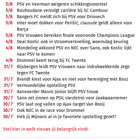
5/
8
PSV en Veerman weigeren schikkingsvoorstel
5/
8
Bouhoudane vervolgt carrière bij SC Cambuur
5/
8
Rangers FC meldt zich bij PSV voor Driouech
5/
8
Inter moet dokken voor Perišić, clausule geldt alleen voor
Barça
5/
8
PSV Vrouwen bereiken finale voorronde Champions League
4/
8
Deal Kostic ook in stroomversnelling, woensdag keuring
4/
8
Mondeling akkoord PSV en NEC over Sano, ook Kostic lijkt
naar PSV te komen
4/
8
Drommel keert terug bij FC Twente
31/
7
Rijsbergen leidt PSV Vrouwen naar indrukwekkende zege
tegen FC Twente
31/
7
Brandt kiest voor Ajax en niet voor hereniging met Bosz
31/
7
Vermoedelijke opstelling PSV
31/
7
Aanvoerder Mauro Júnior blijft PSV trouw
30/
7
Sano zet zinnen op PSV, sleutelrol voor zaakwaarnemer
30/
7
PSV laat oog vallen op Ajax-target Van Rooij
30/
7
Ook NEC in de race voor Drommel
30/
7
Heb jij Mijnans al in je favoriete opstelling gezet?
Stel hier in welk nieuws jij belangrijk vindt.