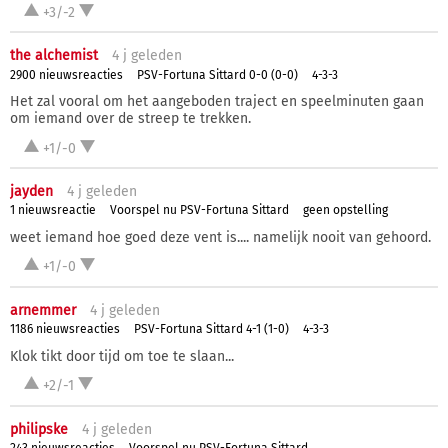
+3/-2
the alchemist
4 j
geleden
2900 nieuwsreacties
PSV-Fortuna Sittard 0-0 (0-0)
4-3-3
Het zal vooral om het aangeboden traject en speelminuten gaan
om iemand over de streep te trekken.
+1/-0
jayden
4 j
geleden
1 nieuwsreactie
Voorspel nu PSV-Fortuna Sittard
geen opstelling
weet iemand hoe goed deze vent is.... namelijk nooit van gehoord.
+1/-0
arnemmer
4 j
geleden
1186 nieuwsreacties
PSV-Fortuna Sittard 4-1 (1-0)
4-3-3
Klok tikt door tijd om toe te slaan...
+2/-1
philipske
4 j
geleden