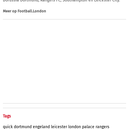
Borussia Dortmund, Rangers FC, Southampton en Leicester City.
Meer op
Football.London
Tags
quick
dortmund
engeland
leicester
london
palace
rangers