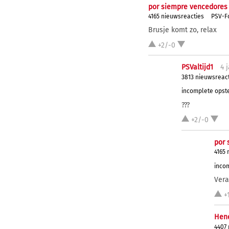
por siempre vencedores
4165 nieuwsreacties
PSV-Fo
Brusje komt zo, relax
+2/-0
PSValtijd1
4 j
3813 nieuwsreac
incomplete opste
???
+2/-0
por 
4165 
incom
Vera
+
Hend
4407