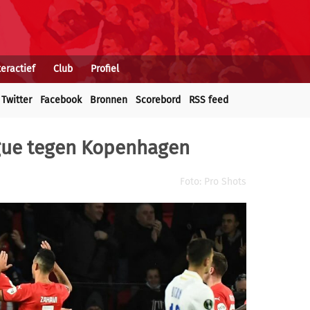
teractief
Club
Profiel
Twitter
Facebook
Bronnen
Scorebord
RSS feed
ague tegen Kopenhagen
Foto: Pro Shots