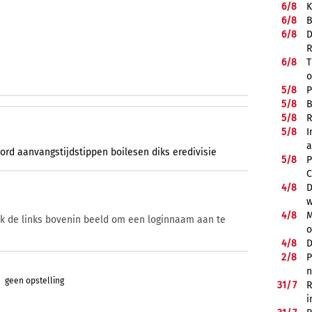
6/
8
K
6/
8
B
6/
8
D
R
6/
8
T
o
5/
8
P
5/
8
B
5/
8
R
5/
8
I
a
ord
aanvangstijdstippen
boilesen
diks
eredivisie
5/
8
P
C
4/
8
D
w
4/
8
M
ik de links bovenin beeld om een loginnaam aan te
o
4/
8
D
2/
8
P
n
geen opstelling
31/
7
R
i