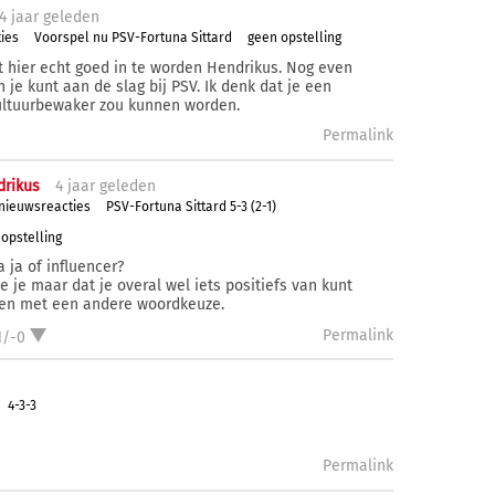
4 j
aar
geleden
ies
Voorspel nu PSV-Fortuna Sittard
geen opstelling
t hier echt goed in te worden Hendrikus. Nog even
 je kunt aan de slag bij PSV. Ik denk dat je een
ultuurbewaker zou kunnen worden.
Permalink
rikus
4 j
aar
geleden
 nieuwsreacties
PSV-Fortuna Sittard 5-3 (2-1)
opstelling
 ja of influencer?
ie je maar dat je overal wel iets positiefs van kunt
n met een andere woordkeuze.
Permalink
1/-0
4-3-3
Permalink