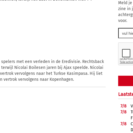
Meld je
zine in
achterg
voor.
spelers met een verleden in de Eredivisie. Rechtsback
terwijl Nicolai Boilesen jaren bij Ajax speelde. Nicolai
 vertrok vervolgens naar het Turkse Kasimpasa. Hij liet
 en vertrok vervolgens naar Kopenhagen.
Laatst
7/
8
V
7/
8
T
F
7/
8
C
D