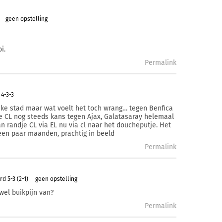
geen opstelling
i.
Permalink
4-3-3
uke stad maar wat voelt het toch wrang… tegen Benfica
e CL nog steeds kans tegen Ajax, Galatasaray helemaal
n randje CL via EL nu via cl naar het doucheputje. Het
n een paar maanden, prachtig in beeld
Permalink
d 5-3 (2-1)
geen opstelling
wel buikpijn van?
Permalink