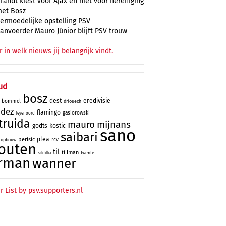
randt kiest voor Ajax en niet voor hereniging
et Bosz
ermoedelijke opstelling PSV
anvoerder Mauro Júnior blijft PSV trouw
r in welk nieuws jij belangrijk vindt.
ud
bosz
dest
eredivisie
bommel
driouech
ndez
flamingo
gasiorowski
feyenoord
truida
mauro
mijnans
godts
kostic
sano
saibari
plea
perisic
rcv
opbouw
outen
til
tillman
twente
sildillia
rman
wanner
r List by psv.supporters.nl