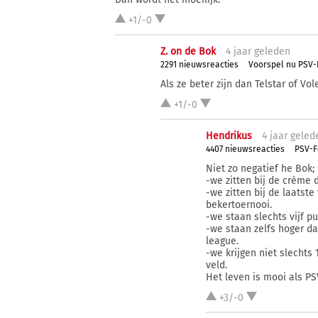
+1/-0
Z. on de Bok
4 j
aar
geleden
2291 nieuwsreacties
Voorspel nu PSV-
Als ze beter zijn dan Telstar of Vo
+1/-0
Hendrikus
4 j
aar
geled
4407 nieuwsreacties
PSV-Fo
Niet zo negatief he Bok;
-we zitten bij de crème
-we zitten bij de laatst
bekertoernooi.
-we staan slechts vijf p
-we staan zelfs hoger d
league.
-we krijgen niet slechts
veld.
Het leven is mooi als PS
+3/-0