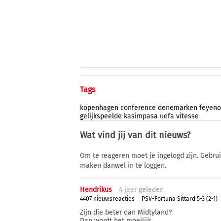
Tags
kopenhagen
conference
denemarken
feyeno
gelijkspeelde
kasimpasa
uefa
vitesse
Wat vind jij van dit nieuws?
Om te reageren moet je ingelogd zijn. Gebru
maken danwel in te loggen.
Hendrikus
4 j
aar
geleden
4407 nieuwsreacties
PSV-Fortuna Sittard 5-3 (2-1)
Zijn die beter dan Midtyland?
Dan wordt het moeilijk.