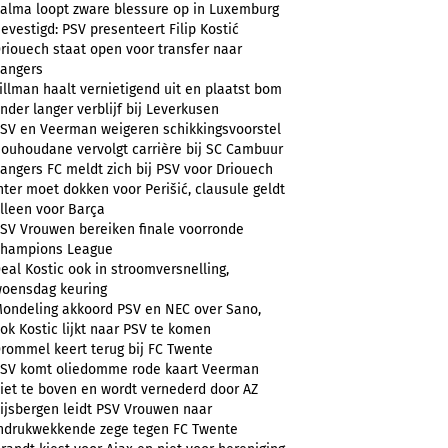
alma loopt zware blessure op in Luxemburg
evestigd: PSV presenteert Filip Kostić
riouech staat open voor transfer naar
angers
illman haalt vernietigend uit en plaatst bom
nder langer verblijf bij Leverkusen
SV en Veerman weigeren schikkingsvoorstel
ouhoudane vervolgt carrière bij SC Cambuur
angers FC meldt zich bij PSV voor Driouech
nter moet dokken voor Perišić, clausule geldt
lleen voor Barça
SV Vrouwen bereiken finale voorronde
hampions League
eal Kostic ook in stroomversnelling,
oensdag keuring
ondeling akkoord PSV en NEC over Sano,
ok Kostic lijkt naar PSV te komen
rommel keert terug bij FC Twente
SV komt oliedomme rode kaart Veerman
iet te boven en wordt vernederd door AZ
ijsbergen leidt PSV Vrouwen naar
ndrukwekkende zege tegen FC Twente