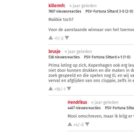
killermfc
4 j
aar
geleden
7607 nieuwsreacties
PSV-Fortuna Sittard 3-0 (2-0)
Makkie toch?
Voor de aanstaande winnaar van het toernoo
+1/-2
brusje
4 j
aar
geleden
536 nieuwsreacties
PSV-Fortuna Sittard 4-1 (1-0)
Prima loting op zich, Kopenhagen ook erg le
niet door kunnen drukken en die maken in d
zoek gespeeld en die spelen nog EL en wij va
verval en afglijden van ons cluppie, zelfs i
+18/-1
Hendrikus
4 j
aar
geleden
4407 nieuwsreacties
PSV-Fortuna Sittar
Mooi omschreven, maar ik krijg er 
+4/-0