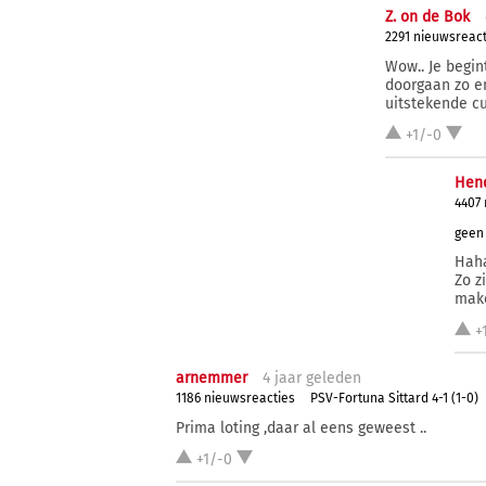
Z. on de Bok
2291 nieuwsreact
Wow.. Je begin
doorgaan zo en
uitstekende c
+1/-0
Hend
4407
geen 
Haha
Zo z
make
+
arnemmer
4 j
aar
geleden
1186 nieuwsreacties
PSV-Fortuna Sittard 4-1 (1-0)
Prima loting ,daar al eens geweest ..
+1/-0