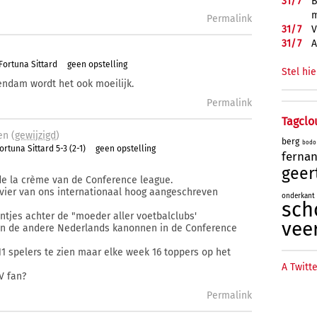
31/
7
B
m
Permalink
31/
7
V
31/
7
A
Fortuna Sittard
geen opstelling
Stel hie
lendam wordt het ook moeilijk.
Permalink
Tagclo
en (
gewijzigd
)
berg
bodo
rtuna Sittard 5-3 (2-1)
geen opstelling
ferna
geer
 de la crème van de Conference league.
e vier van ons internationaal hoog aangeschreven
onderkant
sch
untjes achter de "moeder aller voetbalclubs'
vee
an de andere Nederlands kanonnen in de Conference
 11 spelers te zien maar elke week 16 toppers op het
A Twitte
V fan?
Permalink