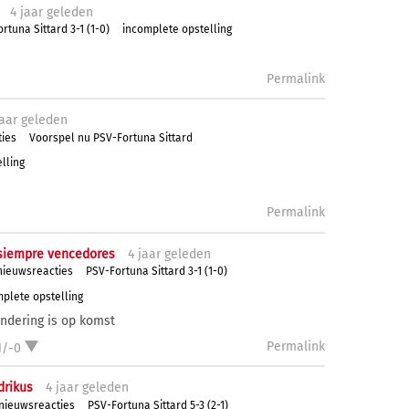
4 j
aar
geleden
rtuna Sittard 3-1 (1-0)
incomplete opstelling
Permalink
aar
geleden
ties
Voorspel nu PSV-Fortuna Sittard
lling
Permalink
siempre vencedores
4 j
aar
geleden
nieuwsreacties
PSV-Fortuna Sittard 3-1 (1-0)
plete opstelling
ndering is op komst
Permalink
1/-0
rikus
4 j
aar
geleden
 nieuwsreacties
PSV-Fortuna Sittard 5-3 (2-1)