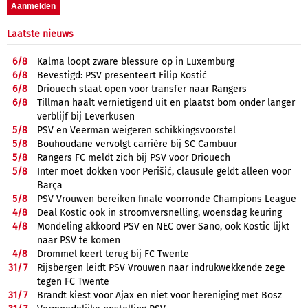
Laatste nieuws
6/
8
Kalma loopt zware blessure op in Luxemburg
6/
8
Bevestigd: PSV presenteert Filip Kostić
6/
8
Driouech staat open voor transfer naar Rangers
6/
8
Tillman haalt vernietigend uit en plaatst bom onder langer
verblijf bij Leverkusen
5/
8
PSV en Veerman weigeren schikkingsvoorstel
5/
8
Bouhoudane vervolgt carrière bij SC Cambuur
5/
8
Rangers FC meldt zich bij PSV voor Driouech
5/
8
Inter moet dokken voor Perišić, clausule geldt alleen voor
Barça
5/
8
PSV Vrouwen bereiken finale voorronde Champions League
4/
8
Deal Kostic ook in stroomversnelling, woensdag keuring
4/
8
Mondeling akkoord PSV en NEC over Sano, ook Kostic lijkt
naar PSV te komen
4/
8
Drommel keert terug bij FC Twente
31/
7
Rijsbergen leidt PSV Vrouwen naar indrukwekkende zege
tegen FC Twente
31/
7
Brandt kiest voor Ajax en niet voor hereniging met Bosz