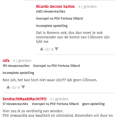
Ricardo Izecson Santos
4 j
geleden
2483 nieuwsreacties
Voorspel nu PSV-Fortuna Sittard
incomplete opstelling
Dat is Romero ook, dus dan moet je ook
voorstander van de komst van Cillessen zijn
lijkt me
+2/-0
rafa
4 j
geleden
191 nieuwsreacties
Voorspel nu PSV-Fortuna Sittard
incomplete opstelling
Nee joh, het kan toch niet waar zijn?!? Ajb geen Cillissen.
+2/-0
EendrachtMaaktMacht1913
4 j
geleden
57 nieuwsreacties
Voorspel nu PSV-Fortuna Sittard
geen opstelling
Hier zou ik zo verdrietig van worden.
PSV onwaardig qua kwaliteit en uitstraling. Bovendien vrij duur en