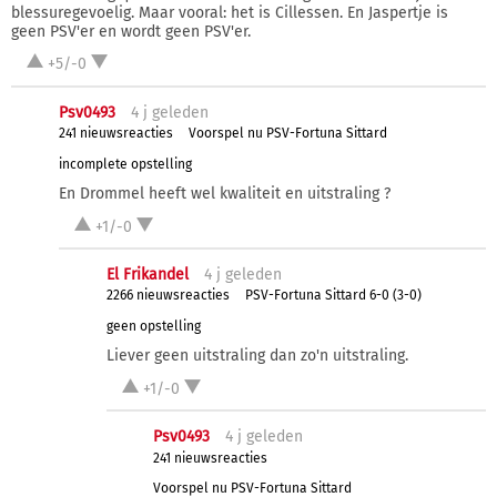
blessuregevoelig. Maar vooral: het is Cillessen. En Jaspertje is
geen PSV'er en wordt geen PSV'er.
+5/-0
Psv0493
4 j
geleden
241 nieuwsreacties
Voorspel nu PSV-Fortuna Sittard
incomplete opstelling
En Drommel heeft wel kwaliteit en uitstraling ?
+1/-0
El Frikandel
4 j
geleden
2266 nieuwsreacties
PSV-Fortuna Sittard 6-0 (3-0)
geen opstelling
Liever geen uitstraling dan zo'n uitstraling.
+1/-0
Psv0493
4 j
geleden
241 nieuwsreacties
Voorspel nu PSV-Fortuna Sittard