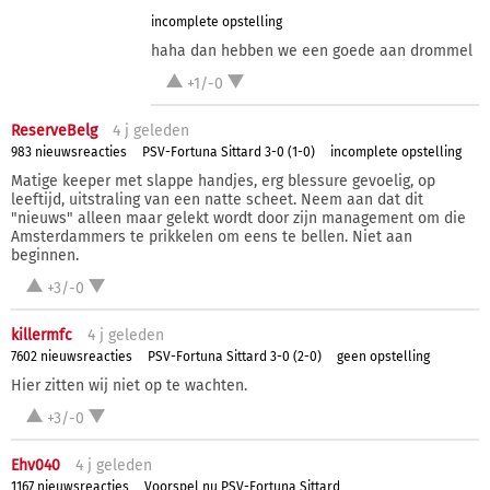
incomplete opstelling
haha dan hebben we een goede aan drommel
+1/-0
ReserveBelg
4 j
geleden
983 nieuwsreacties
PSV-Fortuna Sittard 3-0 (1-0)
incomplete opstelling
Matige keeper met slappe handjes, erg blessure gevoelig, op
leeftijd, uitstraling van een natte scheet. Neem aan dat dit
"nieuws" alleen maar gelekt wordt door zijn management om die
Amsterdammers te prikkelen om eens te bellen. Niet aan
beginnen.
+3/-0
killermfc
4 j
geleden
7602 nieuwsreacties
PSV-Fortuna Sittard 3-0 (2-0)
geen opstelling
Hier zitten wij niet op te wachten.
+3/-0
Ehv040
4 j
geleden
1167 nieuwsreacties
Voorspel nu PSV-Fortuna Sittard