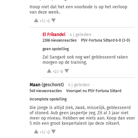
Hoop niet dat het een voorbode is op het verloop
van deze week..
+1/-0
El Frikandel
4 j
geleden
2266 nieuwsreacties
PSV-Fortuna Sittard 6-0 (3-0)
geen opstelling
Zal Sangaré ook nog wel geblesseerd raken
morgen op de training.
+2/-0
Maan
(geschorst)
4 j
geleden
549 nieuwsreacties
Voorspel nu PSV-Fortuna Sittard
incomplete opstelling
Die jonge is altijd ziek, zwak, misselijk, geblesseerd
of stoned. Aub geen jaspertje zeg. Zit al 3 jaar niet
meer op niveau. Hebben we niets aan. Koop dan voor
5 mln een groot keepertalent ipv deze niksert.
+1/-0