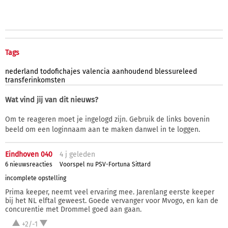
Tags
nederland
todofichajes
valencia
aanhoudend
blessureleed
transferinkomsten
Wat vind jij van dit nieuws?
Om te reageren moet je ingelogd zijn. Gebruik de links bovenin
beeld om een loginnaam aan te maken danwel in te loggen.
Eindhoven 040
4 j
geleden
6 nieuwsreacties
Voorspel nu PSV-Fortuna Sittard
incomplete opstelling
Prima keeper, neemt veel ervaring mee. Jarenlang eerste keeper
bij het NL elftal geweest. Goede vervanger voor Mvogo, en kan de
concurentie met Drommel goed aan gaan.
+2/-1