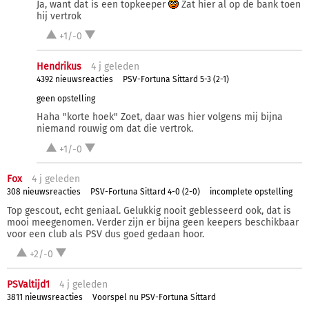
Ja, want dat is een topkeeper
Zat hier al op de bank toen
hij vertrok
+1/-0
Hendrikus
4 j
geleden
4392 nieuwsreacties
PSV-Fortuna Sittard 5-3 (2-1)
geen opstelling
Haha "korte hoek" Zoet, daar was hier volgens mij bijna
niemand rouwig om dat die vertrok.
+1/-0
Fox
4 j
geleden
308 nieuwsreacties
PSV-Fortuna Sittard 4-0 (2-0)
incomplete opstelling
Top gescout, echt geniaal. Gelukkig nooit geblesseerd ook, dat is
mooi meegenomen. Verder zijn er bijna geen keepers beschikbaar
voor een club als PSV dus goed gedaan hoor.
+2/-0
PSValtijd1
4 j
geleden
3811 nieuwsreacties
Voorspel nu PSV-Fortuna Sittard