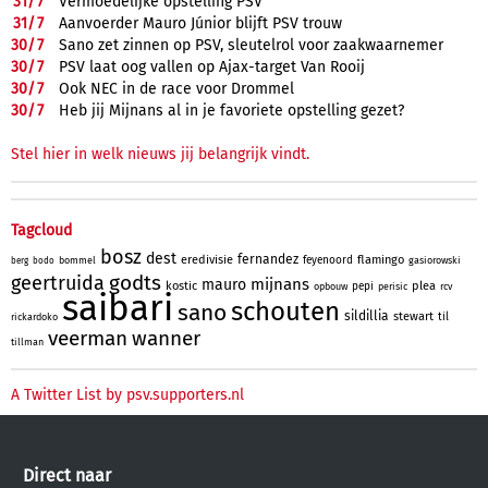
31/
7
Vermoedelijke opstelling PSV
31/
7
Aanvoerder Mauro Júnior blijft PSV trouw
30/
7
Sano zet zinnen op PSV, sleutelrol voor zaakwaarnemer
30/
7
PSV laat oog vallen op Ajax-target Van Rooij
30/
7
Ook NEC in de race voor Drommel
30/
7
Heb jij Mijnans al in je favoriete opstelling gezet?
Stel hier in welk nieuws jij belangrijk vindt.
Tagcloud
bosz
dest
fernandez
eredivisie
flamingo
feyenoord
bommel
gasiorowski
berg
bodo
godts
geertruida
mijnans
mauro
kostic
plea
pepi
opbouw
perisic
rcv
saibari
schouten
sano
sildillia
stewart
til
rickardoko
veerman
wanner
tillman
A Twitter List by psv.supporters.nl
Direct naar