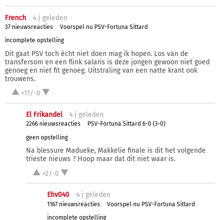
French
4 j
geleden
37 nieuwsreacties
Voorspel nu PSV-Fortuna Sittard
incomplete opstelling
Dit gaat PSV toch écht niet doen mag ik hopen. Los van de
transfersom en een flink salaris is deze jongen gewoon niet goed
genoeg en niet fit genoeg. Uitstraling van een natte krant ook
trouwens.
+11/-0
El Frikandel
4 j
geleden
2266 nieuwsreacties
PSV-Fortuna Sittard 6-0 (3-0)
geen opstelling
Na blessure Madueke, Makkelie finale is dit het volgende
trieste nieuws ? Hoop maar dat dit niet waar is.
+2/-0
Ehv040
4 j
geleden
1167 nieuwsreacties
Voorspel nu PSV-Fortuna Sittard
incomplete opstelling