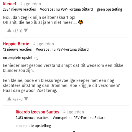
Kleine1
4 j
geleden
2384 nieuwsreacties
Voorspel nu PSV-Fortuna Sittard
geen opstelling
Nou, dan zeg ik mijn seizoenskaart op!
Oh shit, die heb ik al jaren niet meer ….
+1/-0
Heppie Berrie
4 j
geleden
12 nieuwsreacties
Voorspel nu PSV-Fortuna Sittard
incomplete opstelling
Eenieder met gezond verstand snapt dat dit wederom een dikke
blunder zou zijn.
Een kleine, oude en blessuregevoelige keeper met een nog
slechtere uitstraling dan Drommel. Hoe krijg je dit verzonnen?
Haal dan gewoon Zoet terug.
+2/-0
Ricardo Izecson Santos
4 j
geleden
2483 nieuwsreacties
Voorspel nu PSV-Fortuna Sittard
incomplete opstelling