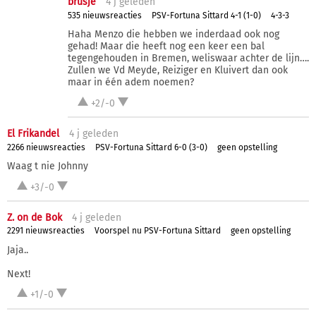
brusje
4 j
geleden
535 nieuwsreacties
PSV-Fortuna Sittard 4-1 (1-0)
4-3-3
Haha Menzo die hebben we inderdaad ook nog
gehad! Maar die heeft nog een keer een bal
tegengehouden in Bremen, weliswaar achter de lijn….
Zullen we Vd Meyde, Reiziger en Kluivert dan ook
maar in één adem noemen?
+2/-0
El Frikandel
4 j
geleden
2266 nieuwsreacties
PSV-Fortuna Sittard 6-0 (3-0)
geen opstelling
Waag t nie Johnny
+3/-0
Z. on de Bok
4 j
geleden
2291 nieuwsreacties
Voorspel nu PSV-Fortuna Sittard
geen opstelling
Jaja..
Next!
+1/-0