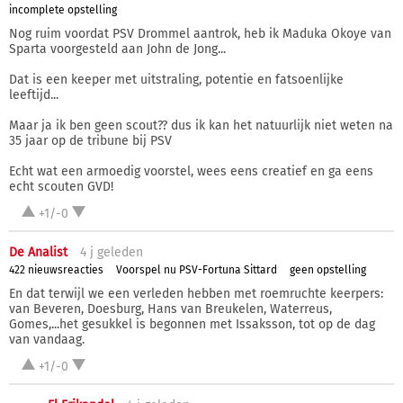
incomplete opstelling
Nog ruim voordat PSV Drommel aantrok, heb ik Maduka Okoye van
Sparta voorgesteld aan John de Jong...
Dat is een keeper met uitstraling, potentie en fatsoenlijke
leeftijd...
Maar ja ik ben geen scout?? dus ik kan het natuurlijk niet weten na
35 jaar op de tribune bij PSV
Echt wat een armoedig voorstel, wees eens creatief en ga eens
echt scouten GVD!
+1/-0
De Analist
4 j
geleden
422 nieuwsreacties
Voorspel nu PSV-Fortuna Sittard
geen opstelling
En dat terwijl we een verleden hebben met roemruchte keerpers:
van Beveren, Doesburg, Hans van Breukelen, Waterreus,
Gomes,...het gesukkel is begonnen met Issaksson, tot op de dag
van vandaag.
+1/-0