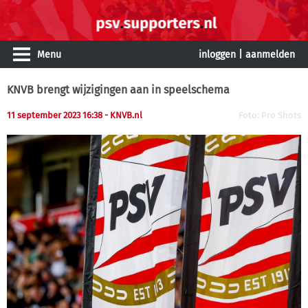
Menu
inloggen
|
aanmelden
KNVB brengt wijzigingen aan in speelschema
11 september 2023 16:38
- KNVB.nl
Foto: Pro Shots