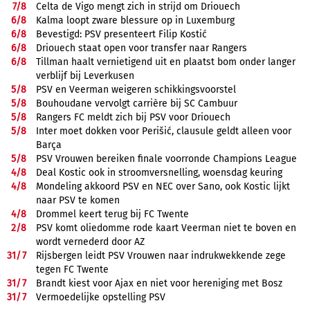
7/
8
Celta de Vigo mengt zich in strijd om Driouech
6/
8
Kalma loopt zware blessure op in Luxemburg
6/
8
Bevestigd: PSV presenteert Filip Kostić
6/
8
Driouech staat open voor transfer naar Rangers
6/
8
Tillman haalt vernietigend uit en plaatst bom onder langer
verblijf bij Leverkusen
5/
8
PSV en Veerman weigeren schikkingsvoorstel
5/
8
Bouhoudane vervolgt carrière bij SC Cambuur
5/
8
Rangers FC meldt zich bij PSV voor Driouech
5/
8
Inter moet dokken voor Perišić, clausule geldt alleen voor
Barça
5/
8
PSV Vrouwen bereiken finale voorronde Champions League
4/
8
Deal Kostic ook in stroomversnelling, woensdag keuring
4/
8
Mondeling akkoord PSV en NEC over Sano, ook Kostic lijkt
naar PSV te komen
4/
8
Drommel keert terug bij FC Twente
2/
8
PSV komt oliedomme rode kaart Veerman niet te boven en
wordt vernederd door AZ
31/
7
Rijsbergen leidt PSV Vrouwen naar indrukwekkende zege
tegen FC Twente
31/
7
Brandt kiest voor Ajax en niet voor hereniging met Bosz
31/
7
Vermoedelijke opstelling PSV