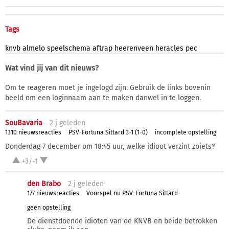
Tags
knvb
almelo
speelschema
aftrap
heerenveen
heracles
pec
Wat vind jij van dit nieuws?
Om te reageren moet je ingelogd zijn. Gebruik de links bovenin
beeld om een loginnaam aan te maken danwel in te loggen.
SouBavaria
2 j
geleden
1310 nieuwsreacties
PSV-Fortuna Sittard 3-1 (1-0)
incomplete opstelling
Donderdag 7 december om 18:45 uur, welke idioot verzint zoiets?
+3/-1
den Brabo
2 j
geleden
177 nieuwsreacties
Voorspel nu PSV-Fortuna Sittard
geen opstelling
De dienstdoende idioten van de KNVB en beide betrokken