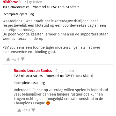
Nikiforov 3
2 j
geleden
181 nieuwsreacties
Voorspel nu PSV-Fortuna Sittard
incomplete opstelling
Waardeloos. Twee 'traditionele zaterdagwedstrijden' naar
respectievelijk een klotetijd op een doordeweekse dag en een
klotetijd op zondag.
De poen voor de kaarten is weer binnen en de supporters staan
weer achteraan in de rij.
PSV zou eens een toontje lager moeten zingen als het over
klantenservice en -binding gaat.
+4/-3
Ricardo Izecson Santos
2 j
geleden
2483 nieuwsreacties
Voorspel nu PSV-Fortuna Sittard
incomplete opstelling
Inderdaad. Per se op zaterdag willen spelen is inderdaad
veel belangrijker dan een langere rustperiode kunnen
krijgen richting een (mogelijk) cruciale wedstrijd in de
Champions League
+1/-2