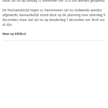
maar zal nu op zondag 12 november om 12:15 uur worden gespeeld.
De thuiswedstrijd tegen sc Heerenveen zal nu midweeks worden
afgewerkt. Aanvankelijk stond deze op de planning voor zaterdag 9
december, maar dat zal nu op donderdag 7 december om 18:45 uur
al zijn.
Meer op
KNVB.nl