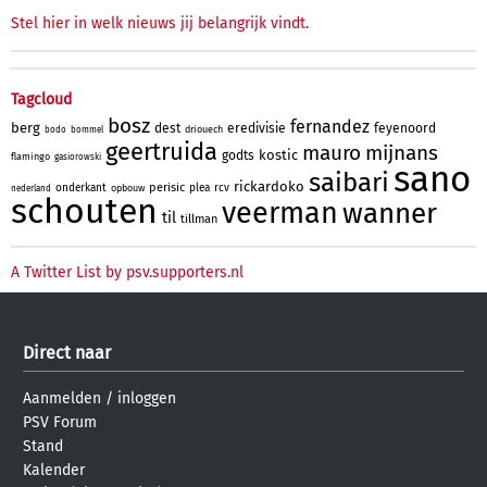
Stel hier in welk nieuws jij belangrijk vindt.
Tagcloud
bosz
fernandez
berg
dest
eredivisie
feyenoord
driouech
bodo
bommel
geertruida
mauro
mijnans
kostic
godts
flamingo
gasiorowski
sano
saibari
rickardoko
perisic
onderkant
plea
rcv
opbouw
nederland
schouten
veerman
wanner
til
tillman
A Twitter List by psv.supporters.nl
Direct naar
Aanmelden
/
inloggen
PSV Forum
Stand
Kalender