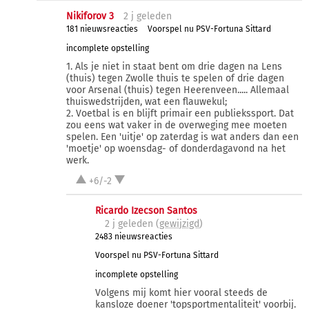
Nikiforov 3
2 j
geleden
181 nieuwsreacties
Voorspel nu PSV-Fortuna Sittard
incomplete opstelling
1. Als je niet in staat bent om drie dagen na Lens
(thuis) tegen Zwolle thuis te spelen of drie dagen
voor Arsenal (thuis) tegen Heerenveen..... Allemaal
thuiswedstrijden, wat een flauwekul;
2. Voetbal is en blijft primair een publiekssport. Dat
zou eens wat vaker in de overweging mee moeten
spelen. Een 'uitje' op zaterdag is wat anders dan een
'moetje' op woensdag- of donderdagavond na het
werk.
+6/-2
Ricardo Izecson Santos
2 j
geleden (
gewijzigd
)
2483 nieuwsreacties
Voorspel nu PSV-Fortuna Sittard
incomplete opstelling
Volgens mij komt hier vooral steeds de
kansloze doener 'topsportmentaliteit' voorbij.