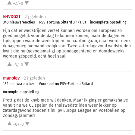
+2/-0
EHVDGXT
2 j
geleden
348 nieuwsreacties
PSV-Fortuna Sittard 3-1 (1-0)
incomplete opstelling
Fijn dat er wedstrijden verzet kunnen worden om Europees zo
goed mogelijk voor de dag te kunnen komen, maar de dagen en
tijdstippen waar de wedstrijden nu naartoe gaan, daar wordt denk
ik nagenoeg niemand vrolijk van. Twee zaterdagavond wedstrijden
kwijt die nu (gevoelsmatig) op zondagochtend en doordeweeks
worden gespeeld, echt heel saai.
+3/-0
manolev
2 j
geleden
182 nieuwsreacties
Voorspel nu PSV-Fortuna Sittard
incomplete opstelling
Prettig dat de knvb mee wil denken. Maar ik ging er gemakshalve
vanuit nu we CL spelen de thuiswedstrijden weer lekker op
zaterdagavond zouden zijn! Ipv Europa League en voetballen op
Zondag. Jammer!
+8/-0