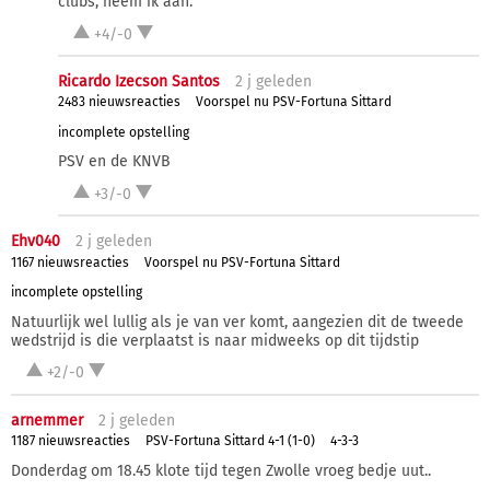
clubs, neem ik aan.
+4/-0
Ricardo Izecson Santos
2 j
geleden
2483 nieuwsreacties
Voorspel nu PSV-Fortuna Sittard
incomplete opstelling
PSV en de KNVB
+3/-0
Ehv040
2 j
geleden
1167 nieuwsreacties
Voorspel nu PSV-Fortuna Sittard
incomplete opstelling
Natuurlijk wel lullig als je van ver komt, aangezien dit de tweede
wedstrijd is die verplaatst is naar midweeks op dit tijdstip
+2/-0
arnemmer
2 j
geleden
1187 nieuwsreacties
PSV-Fortuna Sittard 4-1 (1-0)
4-3-3
Donderdag om 18.45 klote tijd tegen Zwolle vroeg bedje uut..