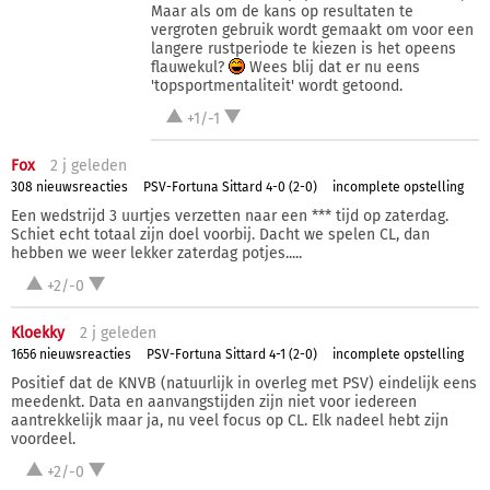
Maar als om de kans op resultaten te
vergroten gebruik wordt gemaakt om voor een
langere rustperiode te kiezen is het opeens
flauwekul?
Wees blij dat er nu eens
'topsportmentaliteit' wordt getoond.
+1/-1
Fox
2 j
geleden
308 nieuwsreacties
PSV-Fortuna Sittard 4-0 (2-0)
incomplete opstelling
Een wedstrijd 3 uurtjes verzetten naar een *** tijd op zaterdag.
Schiet echt totaal zijn doel voorbij. Dacht we spelen CL, dan
hebben we weer lekker zaterdag potjes.....
+2/-0
Kloekky
2 j
geleden
1656 nieuwsreacties
PSV-Fortuna Sittard 4-1 (2-0)
incomplete opstelling
Positief dat de KNVB (natuurlijk in overleg met PSV) eindelijk eens
meedenkt. Data en aanvangstijden zijn niet voor iedereen
aantrekkelijk maar ja, nu veel focus op CL. Elk nadeel hebt zijn
voordeel.
+2/-0