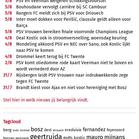
5/
8
PSV en Veerman weigeren schikkingsvoorstel
5/
8
Bouhoudane vervolgt carrière bij SC Cambuur
5/
8
Rangers FC meldt zich bij PSV voor Driouech
5/
8
Inter moet dokken voor Perišić, clausule geldt alleen voor
Barça
5/
8
PSV Vrouwen bereiken finale voorronde Champions League
4/
8
Deal Kostic ook in stroomversnelling, woensdag keuring
4/
8
Mondeling akkoord PSV en NEC over Sano, ook Kostic lijkt
naar PSV te komen
4/
8
Drommel keert terug bij FC Twente
2/
8
PSV komt oliedomme rode kaart Veerman niet te boven en
wordt vernederd door AZ
31/
7
Rijsbergen leidt PSV Vrouwen naar indrukwekkende zege
tegen FC Twente
31/
7
Brandt kiest voor Ajax en niet voor hereniging met Bosz
Stel hier in welk nieuws jij belangrijk vindt.
Tagcloud
bosz
fernandez
berg
dest
eredivisie
feyenoord
driouech
bodo
bommel
geertruida
mauro
mijnans
kostic
godts
flamingo
gasiorowski