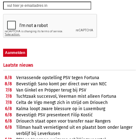
Laatste nieuws
8/
8
Verrassende opstelling PSV tegen Fortuna
8/
8
Bevestigd: Sano komt per direct over van NEC
7/
8
Van Ginkel en Pröpper terug bij PSV
7/
8
Tuchtzaak succesvol, Veerman mist alleen Fortuna
7/
8
Celta de Vigo mengt zich in strijd om Driouech
6/
8
Kalma loopt zware blessure op in Luxemburg
6/
8
Bevestigd: PSV presenteert Filip Kostić
6/
8
Driouech staat open voor transfer naar Rangers
6/
8
Tillman haalt vernietigend uit en plaatst bom onder langer
verblijf bij Leverkusen