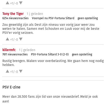
+1/-0
Tony the Tiger
1 j
geleden
6254 nieuwsreacties
Voorspel nu PSV-Fortuna Sittard
geen opstelling
Zou geweldig zijn als Dest zijn niveau van vorig jaar weer zou
weten te halen. Samen met Schouten en Luuk voor mij de beste
PSV'er vorig seizoen.
+1/-0
killermfc
1 j
geleden
7611 nieuwsreacties
PSV-Fortuna Sittard 3-0 (2-0)
geen opstelling
Rustig brengen. Waken voor overbelasting. We gaan hem nog nodig
hebben.
+1/-0
PSV E-zine
Meer dan 28.500 fans zijn lid van onze nieuwsbrief. Meld je ook
aan!