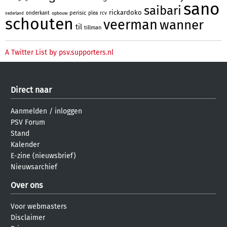
sano
saibari
rickardoko
perisic
onderkant
plea
rcv
opbouw
nederland
schouten
veerman
wanner
til
tillman
A Twitter List by psv.supporters.nl
Direct naar
Aanmelden
/
inloggen
PSV Forum
Stand
Kalender
E-zine (nieuwsbrief)
Nieuwsarchief
Over ons
Voor webmasters
Disclaimer