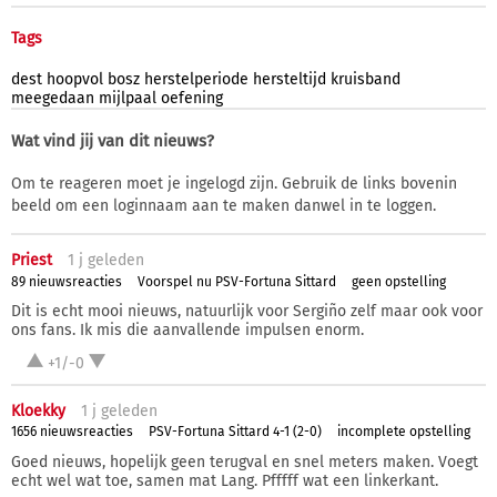
Tags
dest
hoopvol
bosz
herstelperiode
hersteltijd
kruisband
meegedaan
mijlpaal
oefening
Wat vind jij van dit nieuws?
Om te reageren moet je ingelogd zijn. Gebruik de links bovenin
beeld om een loginnaam aan te maken danwel in te loggen.
Priest
1 j
geleden
89 nieuwsreacties
Voorspel nu PSV-Fortuna Sittard
geen opstelling
Dit is echt mooi nieuws, natuurlijk voor Sergiño zelf maar ook voor
ons fans. Ik mis die aanvallende impulsen enorm.
+1/-0
Kloekky
1 j
geleden
1656 nieuwsreacties
PSV-Fortuna Sittard 4-1 (2-0)
incomplete opstelling
Goed nieuws, hopelijk geen terugval en snel meters maken. Voegt
echt wel wat toe, samen mat Lang. Pfffff wat een linkerkant.