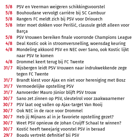
5/
8
PSV en Veerman weigeren schikkingsvoorstel
5/
8
Bouhoudane vervolgt carrière bij SC Cambuur
5/
8
Rangers FC meldt zich bij PSV voor Driouech
5/
8
Inter moet dokken voor Perišić, clausule geldt alleen voor
Barça
5/
8
PSV Vrouwen bereiken finale voorronde Champions League
4/
8
Deal Kostic ook in stroomversnelling, woensdag keuring
4/
8
Mondeling akkoord PSV en NEC over Sano, ook Kostic lijkt
naar PSV te komen
4/
8
Drommel keert terug bij FC Twente
31/
7
Rijsbergen leidt PSV Vrouwen naar indrukwekkende zege
tegen FC Twente
31/
7
Brandt kiest voor Ajax en niet voor hereniging met Bosz
31/
7
Vermoedelijke opstelling PSV
31/
7
Aanvoerder Mauro Júnior blijft PSV trouw
30/
7
Sano zet zinnen op PSV, sleutelrol voor zaakwaarnemer
30/
7
PSV laat oog vallen op Ajax-target Van Rooij
30/
7
Ook NEC in de race voor Drommel
30/
7
Heb jij Mijnans al in je favoriete opstelling gezet?
30/
7
Weet PSV opnieuw de Johan Cruijff Schaal te winnen?
30/
7
Kostić heeft tweejarig voorstel PSV in beraad
29/
7
Boadu vertrekt definitief bij PSV