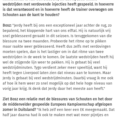
wedstrijden met verdovende injecties heeft gespeeld. In hoeverre
is dat verantwoord en in hoeverre heeft de trainer overwogen om
Schouten aan de kant te houden?
Bosz:
"Jerdy heeft bij ons een exceptioneel jaar achter de rug, zo
bepalend, het kloppende hart van ons elftal. Hij is natuurlijk vrij
snel geblesseerd geraakt in dit seizoen. Is teruggekomen van die
blessure na twee maanden. Probeerde het ritme op te pikken
maar raakte weer geblesseerd. Heeft dus zelfs met verdovingen
moeten spelen, dan is het lastiger om in dat ritme van twee
wedstrijden in de week te komen. De laatste wedstrijden heeft hij
wel de stijgende lijn weer te pakken. Hij is gebaat bij veel
wedstrijdminuten. Tygo verdient zeker meer speeltijd, want hij
heeft tegen Liverpool laten zien dat niveau aan te kunnen. Maar
Jerdy is gebaat bij veel wedstrijdminuten. Daarbij vraag ik me ook
af hoe ik hem weer zo snel mogelijk op dat hele hoge niveau van
vorig jaar krijg. Ik denk dat Jerdy daar het meeste aan heeft."
Ziet Bosz een relatie met de blessures van Schouten en het door
de middenvelder gespeelde Europees Kampioenschap afgelopen
zomer in Duitsland?
"Ik heb zelf een keer een EK meegemaakt. Dat
half jaar daarna had ik ook te maken met wat meer pijntjes en