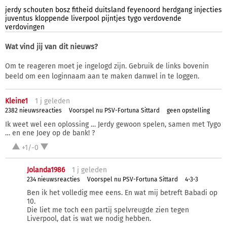
jerdy
schouten
bosz
fitheid
duitsland
feyenoord
herdgang
injecties
juventus
kloppende
liverpool
pijntjes
tygo
verdovende
verdovingen
Wat vind jij van dit nieuws?
Om te reageren moet je ingelogd zijn. Gebruik de links bovenin
beeld om een loginnaam aan te maken danwel in te loggen.
Kleine1
1 j
geleden
2382 nieuwsreacties
Voorspel nu PSV-Fortuna Sittard
geen opstelling
Ik weet wel een oplossing … Jerdy gewoon spelen, samen met Tygo
… en ene Joey op de bank! ?
+1/-0
Jolanda1986
1 j
geleden
234 nieuwsreacties
Voorspel nu PSV-Fortuna Sittard
4-3-3
Ben ik het volledig mee eens. En wat mij betreft Babadi op
10.
Die liet me toch een partij spelvreugde zien tegen
Liverpool, dat is wat we nodig hebben.