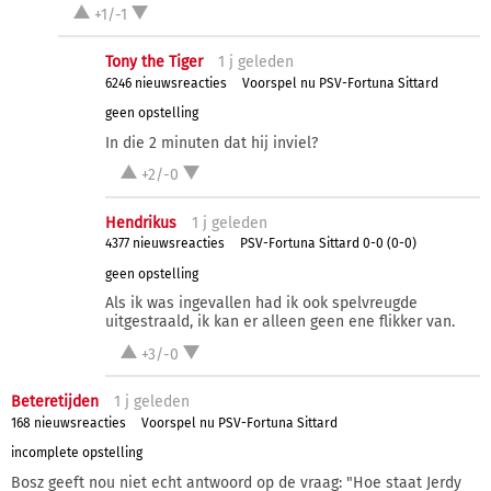
+1/-1
Tony the Tiger
1 j
geleden
6246 nieuwsreacties
Voorspel nu PSV-Fortuna Sittard
geen opstelling
In die 2 minuten dat hij inviel?
+2/-0
Hendrikus
1 j
geleden
4377 nieuwsreacties
PSV-Fortuna Sittard 0-0 (0-0)
geen opstelling
Als ik was ingevallen had ik ook spelvreugde
uitgestraald, ik kan er alleen geen ene flikker van.
+3/-0
Beteretijden
1 j
geleden
168 nieuwsreacties
Voorspel nu PSV-Fortuna Sittard
incomplete opstelling
Bosz geeft nou niet echt antwoord op de vraag: "Hoe staat Jerdy