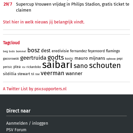
29/
7
Supercup Vrouwen vrijdag in Philips Stadion, gratis ticket te
claimen
Stel hier in welk nieuws jij belangrijk vindt.
Tagcloud
bosz
dest
eredivisie
fernandez
feyenoord
flamingo
bommel
berg
bodo
godts
geertruida
mauro
mijnans
gasiorowski
kostic
pepi
opbouw
saibari
schouten
sano
plea
perisic
rickardoko
rcv
veerman
wanner
sildillia
stewart
til
titel
A Twitter List by psv.supporters.nl
Direct naar
Aanmelden
/
inloggen
PSV Forum