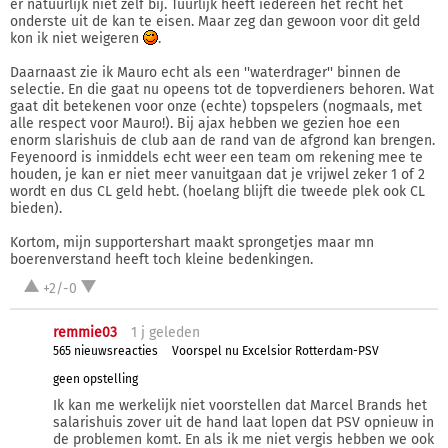
er natuurlijk niet zelf bij. Tuurlijk heeft iedereen het recht het
onderste uit de kan te eisen. Maar zeg dan gewoon voor dit geld
kon ik niet weigeren
.
Daarnaast zie ik Mauro echt als een ''waterdrager'' binnen de
selectie. En die gaat nu opeens tot de topverdieners behoren. Wat
gaat dit betekenen voor onze (echte) topspelers (nogmaals, met
alle respect voor Mauro!). Bij ajax hebben we gezien hoe een
enorm slarishuis de club aan de rand van de afgrond kan brengen.
Feyenoord is inmiddels echt weer een team om rekening mee te
houden, je kan er niet meer vanuitgaan dat je vrijwel zeker 1 of 2
wordt en dus CL geld hebt. (hoelang blijft die tweede plek ook CL
bieden).
Kortom, mijn supportershart maakt sprongetjes maar mn
boerenverstand heeft toch kleine bedenkingen.
+2/-0
remmie03
1 j
geleden
565 nieuwsreacties
Voorspel nu Excelsior Rotterdam-PSV
geen opstelling
Ik kan me werkelijk niet voorstellen dat Marcel Brands het
salarishuis zover uit de hand laat lopen dat PSV opnieuw in
de problemen komt. En als ik me niet vergis hebben we ook