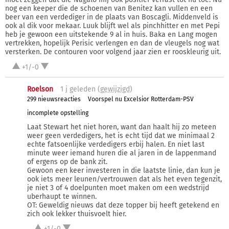
nog een keeper die de schoenen van Benitez kan vullen en een
beer van een verdediger in de plaats van Boscagli. Middenveld is
ook al dik voor mekaar. Luuk blijft wel als pinchhitter en met Pepi
heb je gewoon een uitstekende 9 al in huis. Baka en Lang mogen
vertrekken, hopelijk Perisic verlengen en dan de vleugels nog wat
versterken. De contouren voor volgend jaar zien er rooskleurig uit.
+1/-0
Roelson
1 j
geleden (
gewijzigd
)
299 nieuwsreacties
Voorspel nu Excelsior Rotterdam-PSV
incomplete opstelling
Laat Stewart het niet horen, want dan haalt hij zo meteen
weer geen verdedigers, het is echt tijd dat we minimaal 2
echte fatsoenlijke verdedigers erbij halen. En niet last
minute weer iemand huren die al jaren in de lappenmand
of ergens op de bank zit.
Gewoon een keer investeren in die laatste linie, dan kun je
ook iets meer leunen/vertrouwen dat als het even tegenzit,
je niet 3 of 4 doelpunten moet maken om een wedstrijd
uberhaupt te winnen.
OT: Geweldig nieuws dat deze topper bij heeft getekend en
zich ook lekker thuisvoelt hier.
+1/-0