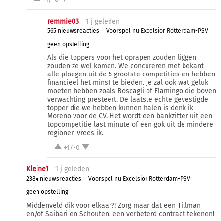
remmie03
1 j
geleden
565 nieuwsreacties
Voorspel nu Excelsior Rotterdam-PSV
geen opstelling
Als die toppers voor het oprapen zouden liggen
zouden ze wel komen. We concureren met bekant
alle ploegen uit de 5 grootste competities en hebben
financieel het minst te bieden. Je zal ook wat geluk
moeten hebben zoals Boscagli of Flamingo die boven
verwachting presteert. De laatste echte gevestigde
topper die we hebben kunnen halen is denk ik
Moreno voor de CV. Het wordt een bankzitter uit een
topcompetitie last minute of een gok uit de mindere
regionen vrees ik.
+1/-0
Kleine1
1 j
geleden
2384 nieuwsreacties
Voorspel nu Excelsior Rotterdam-PSV
geen opstelling
Middenveld dik voor elkaar?! Zorg maar dat een Tillman
en/of Saibari en Schouten, een verbeterd contract tekenen!