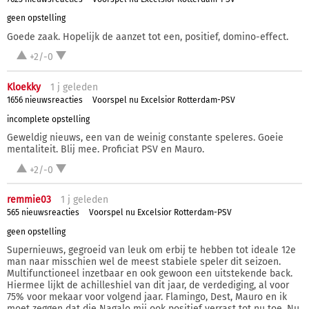
geen opstelling
Goede zaak. Hopelijk de aanzet tot een, positief, domino-effect.
+2/-0
Kloekky
1 j
geleden
1656 nieuwsreacties
Voorspel nu Excelsior Rotterdam-PSV
incomplete opstelling
Geweldig nieuws, een van de weinig constante speleres. Goeie
mentaliteit. Blij mee. Proficiat PSV en Mauro.
+2/-0
remmie03
1 j
geleden
565 nieuwsreacties
Voorspel nu Excelsior Rotterdam-PSV
geen opstelling
Supernieuws, gegroeid van leuk om erbij te hebben tot ideale 12e
man naar misschien wel de meest stabiele speler dit seizoen.
Multifunctioneel inzetbaar en ook gewoon een uitstekende back.
Hiermee lijkt de achilleshiel van dit jaar, de verdediging, al voor
75% voor mekaar voor volgend jaar. Flamingo, Dest, Mauro en ik
moet zeggen dat die Nagalo mij ook positief verrast tot nu toe. Nu