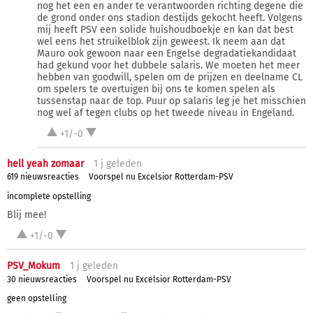
nog het een en ander te verantwoorden richting degene die
de grond onder ons stadion destijds gekocht heeft. Volgens
mij heeft PSV een solide huishoudboekje en kan dat best
wel eens het struikelblok zijn geweest. Ik neem aan dat
Mauro ook gewoon naar een Engelse degradatiekandidaat
had gekund voor het dubbele salaris. We moeten het meer
hebben van goodwill, spelen om de prijzen en deelname CL
om spelers te overtuigen bij ons te komen spelen als
tussenstap naar de top. Puur op salaris leg je het misschien
nog wel af tegen clubs op het tweede niveau in Engeland.
+1/-0
hell yeah zomaar
1 j
geleden
619 nieuwsreacties
Voorspel nu Excelsior Rotterdam-PSV
incomplete opstelling
Blij mee!
+1/-0
PSV_Mokum
1 j
geleden
30 nieuwsreacties
Voorspel nu Excelsior Rotterdam-PSV
geen opstelling