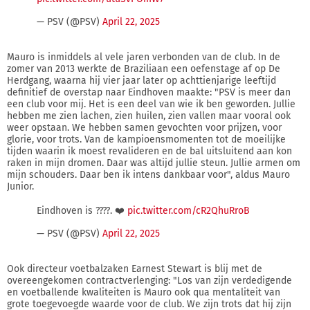
— PSV (@PSV)
April 22, 2025
Mauro is inmiddels al vele jaren verbonden van de club. In de
zomer van 2013 werkte de Braziliaan een oefenstage af op De
Herdgang, waarna hij vier jaar later op achttienjarige leeftijd
definitief de overstap naar Eindhoven maakte: "PSV is meer dan
een club voor mij. Het is een deel van wie ik ben geworden. Jullie
hebben me zien lachen, zien huilen, zien vallen maar vooral ook
weer opstaan. We hebben samen gevochten voor prijzen, voor
glorie, voor trots. Van de kampioensmomenten tot de moeilijke
tijden waarin ik moest revalideren en de bal uitsluitend aan kon
raken in mijn dromen. Daar was altijd jullie steun. Jullie armen om
mijn schouders. Daar ben ik intens dankbaar voor", aldus Mauro
Junior.
Eindhoven is ????. ❤️
pic.twitter.com/cR2QhuRroB
— PSV (@PSV)
April 22, 2025
Ook directeur voetbalzaken Earnest Stewart is blij met de
overeengekomen contractverlenging: "Los van zijn verdedigende
en voetballende kwaliteiten is Mauro ook qua mentaliteit van
grote toegevoegde waarde voor de club. We zijn trots dat hij zijn