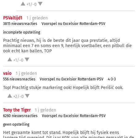
+1/-0
PSValtijd1
1 j
geleden
3815 nieuwsreacties
Voorspel nu Excelsior Rotterdam-PSV
incomplete opstelling
Prachtig nieuws, hij is de beste dit jaar qua prestatie, altijd
minimaal een 7 en soms een 9, heerlijk voetballer, een pitbull die
ook echt kan ballen, TOP
+1/-0
vaio
1 j
geleden
556 nieuwsreacties
Voorspel nu Excelsior Rotterdam-PSV
4-3-3
Top! Prachtig stukje markering ook! Hopelijk blijft Perišić ook.
+2/-0
Tony the Tiger
1 j
geleden
6260 nieuwsreacties
Voorspel nu Excelsior Rotterdam-PSV
geen opstelling
Het geraamte komt tot stand. Hopelijk blijft hij fysiek eens
langere tijd overeind. Dit jaar 60% van alle minuten gemaakt in de