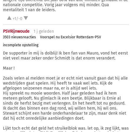
nationale competitie. Vorig jaar volgens mij minder. Qua
mentaliteit 1 van de leiders.
+1/-0
PSVRijnwoude
1 j
geleden
3503 nieuwsreacties
Voorspel nu Excelsior Rotterdam-PSV
incomplete opstelling
De supporter in mij is dolblij! Ik ben fan van Mauro, vond het eerst
niet veel maar zeker onder Schmidt is dat enorm verandert.
Maar !
Zoals velen al melden moet je er echt niet vanuit gaan dat hij alle
wedstrijden gaat spelen. Hij heeft te vaak wel iets. Kijk de
afgelopen seizoenen maar na, er is altijd wel iets.
Hij spreekt nu mooie woorden. Half jaar geleden had ik hem
meteen gelooft. Nu glimlach ik een beetje. Blijkbaar is Ernie al
sinds de herfst bezig met verlengen. En het heeft tot nu geduurd.
Ik dacht das binnen een dag rond, wij willen hem, hij wil ons.
Stewart schijnt een harde onderhandelaar te zijn, maar denk niet
dat hij echt onredelijke aanbiedingen doet.
Lijkt toch echt dat geld het struikelblok was. let op, ik zeg lijkt, was