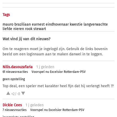
Tags
mauro
braziliaan
earnest
eindhovenaar
kwestie
langverwachte
liefde
nieren
rook
stewart
Wat vind jij van dit nieuws?
Om te reageren moet je ingelogd zijn. Gebruik de links bovenin
beeld om een loginnaam aan te maken danwel in te loggen.
Nilis.dasouzafaria
1 j
geleden
61 nieuwsreacties
Voorspel nu Excelsior Rotterdam-PSV
geen opstelling
Top deal, een speler met karakter heel fijn dat hij verlengt heeft ??
+2/-0
Dickie Cees
1 j
geleden
7 nieuwsreacties
Voorspel nu Excelsior Rotterdam-PSV