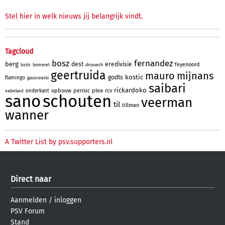
Stel hier in welk nieuws jij belangrijk vindt.
Tagcloud
bosz
fernandez
berg
dest
eredivisie
feyenoord
bommel
driouech
bodo
geertruida
mauro
mijnans
kostic
godts
flamingo
gasiorowski
saibari
rickardoko
opbouw
perisic
plea
rcv
onderkant
nederland
sano
schouten
veerman
til
tillman
wanner
A Twitter List by psv.supporters.nl
Direct naar
Aanmelden
/
inloggen
PSV Forum
Stand