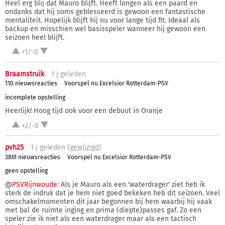
Heel erg blij dat Mauro blijft. Heeft longen als een paard en
ondanks dat hij soms geblesseerd is gewoon een fantastische
mentaliteit. Hopelijk blijft hij nu voor lange tijd fit. Ideaal als
backup en misschien wel basisspeler wanneer hij gewoon een
seizoen heel blijft.
+1/-0
Braamstruik
1 j
geleden
110 nieuwsreacties
Voorspel nu Excelsior Rotterdam-PSV
incomplete opstelling
Heerlijk! Hoog tijd ook voor een debuut in Oranje
+2/-0
pvh25
1 j
geleden (
gewijzigd
)
3861 nieuwsreacties
Voorspel nu Excelsior Rotterdam-PSV
geen opstelling
@
PSVRijnwoude
: Als je Mauro als een 'waterdrager' ziet heb ik
sterk de indruk dat je hem niet goed bekeken heb dit seizoen. Veel
omschakelmomenten dit jaar begonnen bij hem waarbij hij vaak
met bal de ruimte inging en prima (diepte)passes gaf. Zo een
speler zie ik niet als een waterdrager maar als een tactisch