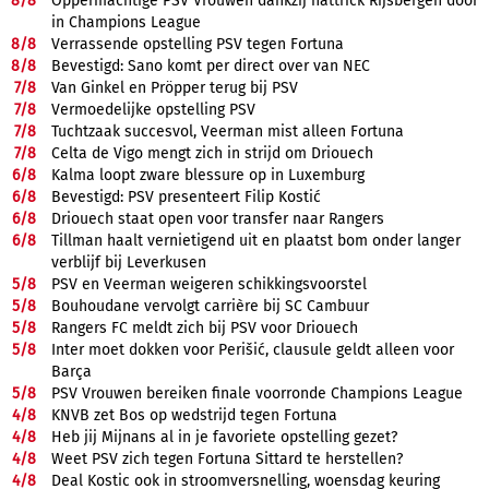
8/
8
Oppermachtige PSV Vrouwen dankzij hattrick Rijsbergen door
in Champions League
8/
8
Verrassende opstelling PSV tegen Fortuna
8/
8
Bevestigd: Sano komt per direct over van NEC
7/
8
Van Ginkel en Pröpper terug bij PSV
7/
8
Vermoedelijke opstelling PSV
7/
8
Tuchtzaak succesvol, Veerman mist alleen Fortuna
7/
8
Celta de Vigo mengt zich in strijd om Driouech
6/
8
Kalma loopt zware blessure op in Luxemburg
6/
8
Bevestigd: PSV presenteert Filip Kostić
6/
8
Driouech staat open voor transfer naar Rangers
6/
8
Tillman haalt vernietigend uit en plaatst bom onder langer
verblijf bij Leverkusen
5/
8
PSV en Veerman weigeren schikkingsvoorstel
5/
8
Bouhoudane vervolgt carrière bij SC Cambuur
5/
8
Rangers FC meldt zich bij PSV voor Driouech
5/
8
Inter moet dokken voor Perišić, clausule geldt alleen voor
Barça
5/
8
PSV Vrouwen bereiken finale voorronde Champions League
4/
8
KNVB zet Bos op wedstrijd tegen Fortuna
4/
8
Heb jij Mijnans al in je favoriete opstelling gezet?
4/
8
Weet PSV zich tegen Fortuna Sittard te herstellen?
4/
8
Deal Kostic ook in stroomversnelling, woensdag keuring