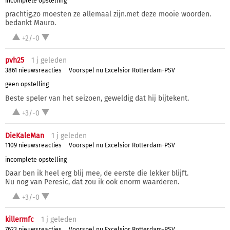
incomplete opstelling
prachtig.zo moesten ze allemaal zijn.met deze mooie woorden.
bedankt Mauro.
+2/-0
pvh25
1 j
geleden
3861 nieuwsreacties
Voorspel nu Excelsior Rotterdam-PSV
geen opstelling
Beste speler van het seizoen, geweldig dat hij bijtekent.
+3/-0
DieKaleMan
1 j
geleden
1109 nieuwsreacties
Voorspel nu Excelsior Rotterdam-PSV
incomplete opstelling
Daar ben ik heel erg blij mee, de eerste die lekker blijft.
Nu nog van Peresic, dat zou ik ook enorm waarderen.
+3/-0
killermfc
1 j
geleden
7623 nieuwsreacties
Voorspel nu Excelsior Rotterdam-PSV