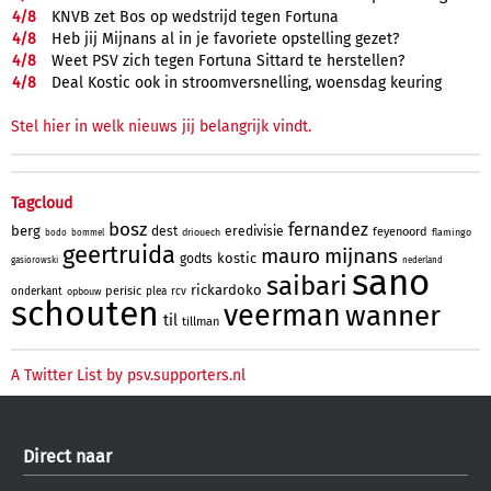
4/
8
KNVB zet Bos op wedstrijd tegen Fortuna
4/
8
Heb jij Mijnans al in je favoriete opstelling gezet?
4/
8
Weet PSV zich tegen Fortuna Sittard te herstellen?
4/
8
Deal Kostic ook in stroomversnelling, woensdag keuring
Stel hier in welk nieuws jij belangrijk vindt.
Tagcloud
bosz
fernandez
berg
dest
eredivisie
feyenoord
driouech
flamingo
bodo
bommel
geertruida
mauro
mijnans
kostic
godts
gasiorowski
nederland
sano
saibari
rickardoko
perisic
onderkant
plea
rcv
opbouw
schouten
veerman
wanner
til
tillman
A Twitter List by psv.supporters.nl
Direct naar