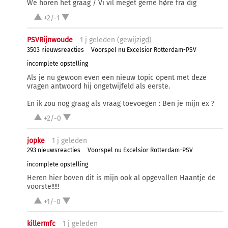
We horen het graag / Vi vil meget gerne høre fra dig
+2/-1
PSVRijnwoude
1 j
geleden (
gewijzigd
)
3503 nieuwsreacties
Voorspel nu Excelsior Rotterdam-PSV
incomplete opstelling
Als je nu gewoon even een nieuw topic opent met deze
vragen antwoord hij ongetwijfeld als eerste.
En ik zou nog graag als vraag toevoegen : Ben je mijn ex ?
+2/-0
jopke
1 j
geleden
293 nieuwsreacties
Voorspel nu Excelsior Rotterdam-PSV
incomplete opstelling
Heren hier boven dit is mijn ook al opgevallen Haantje de
voorste!!!!!
+1/-0
killermfc
1 j
geleden