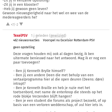
-Zit jij in eenzame opsluiting?
-Zit jij in een klooster?
-Heb jij gewoon geen leven?
Gewoon nieuwsgierigheid naar het wel en wee van de
medereageerders he?
+7/-2
TexelPSV
1 j
geleden (
gewijzigd
)
462 nieuwsreacties
Voorspel nu Excelsior Rotterdam-PSV
geen opstelling
Deze vragen houden mij ook al dagen bezig, ik ben
uitermate benieuwd naar het antwoord. Mag ik er nog een
paar toevoegen?
- Ben jij Kenneth Brylle himself?
- Ben jij een andere Deen die met behulp van een
vertaalprogramma hier al die open deuren (Deens: døre)
intrapt?
- Ben je Kenneth Braille en heb je ruzie met het
toetsenbord, met name de enterknop die steeds op het
rode blokje Verzenden blijft hangen?
- Ben je een student die forums als project bezoekt, of op
basis van een verloren weddenschap, of .vul hier iets in.