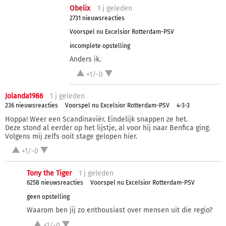
Obelix
1 j
geleden
2731 nieuwsreacties
Voorspel nu Excelsior Rotterdam-PSV
incomplete opstelling
Anders ik.
+1/-0
Jolanda1986
1 j
geleden
236 nieuwsreacties
Voorspel nu Excelsior Rotterdam-PSV
4-3-3
Hoppa! Weer een Scandinaviër. Eindelijk snappen ze het.
Deze stond al eerder op het lijstje, al voor hij naar Benfica ging.
Volgens mij zelfs ooit stage gelopen hier.
+1/-0
Tony the Tiger
1 j
geleden
6258 nieuwsreacties
Voorspel nu Excelsior Rotterdam-PSV
geen opstelling
Waarom ben jij zo enthousiast over mensen uit die regio?
+1/-0