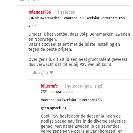
Jolanda1986
1 j
geleden
236 nieuwsreacties
Voorspel nu Excelsior Rotterdam-PSV
4-3-3
Omdat ik het voetbal daar volg: Denemarken, Zweden
en Noorwegen.
Daar zit zoveel talent met de juiste instelling en
tegen de beste prijzen.
Overigens is dit altijd een heel groot talent geweest
dus verwacht dat dit er bij PSV wel uit komt.
+1/-0
killermfc
1 j
geleden (
gewijzigd
)
7621 nieuwsreacties
Voorspel nu Excelsior Rotterdam-PSV
geen opstelling
Cool! PSV heeft door de decennia heen de
nodige Scandinaviërs in de diverse selecties
gehad. Met name Zweden in de seventies,
vervolgens een Noor (Hallvar Thoresen) en