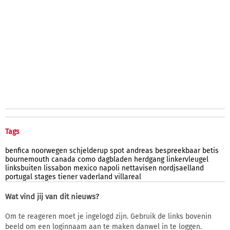
Tags
benfica
noorwegen
schjelderup
spot
andreas
bespreekbaar
betis
bournemouth
canada
como
dagbladen
herdgang
linkervleugel
linksbuiten
lissabon
mexico
napoli
nettavisen
nordjsaelland
portugal
stages
tiener
vaderland
villareal
Wat vind jij van dit nieuws?
Om te reageren moet je ingelogd zijn. Gebruik de links bovenin
beeld om een loginnaam aan te maken danwel in te loggen.