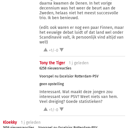
daarna kwamen de Denen. In het vorige
decennium was het weer de beurt aan de
Zweden, helaas niet het meest succesvolle
trio. Ik ben benieuwd.
(edit: ook waren er nog een paar Finnen, maar
het eeuwige debat luidt of dat land wel onder
Scandinavië valt, ik persoonlijk vind altijd van
wel!)
+1/-0
Tony the Tiger
1 j
geleden
6258 nieuwsreacties
Voorspel nu Excelsior Rotterdam-PSV
geen opstelling
Interessant. Wat maakt deze jongen zou
interessant voor PSV? Weet niets van hem.
Veel dreiging? Goede statistieken?
+1/-0
Kloekky
1 j
geleden
1656 nieuwsreacties
Voorspel nu Excelsior Rotterdam-PSV