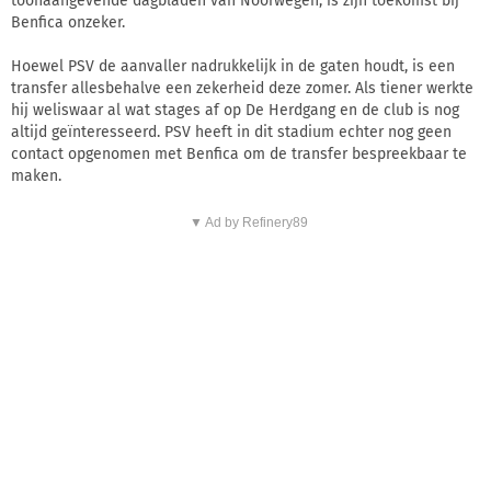
toonaangevende dagbladen van Noorwegen, is zijn toekomst bij
Benfica onzeker.
Hoewel PSV de aanvaller nadrukkelijk in de gaten houdt, is een
transfer allesbehalve een zekerheid deze zomer. Als tiener werkte
hij weliswaar al wat stages af op De Herdgang en de club is nog
altijd geïnteresseerd. PSV heeft in dit stadium echter nog geen
contact opgenomen met Benfica om de transfer bespreekbaar te
maken.
▼ Ad by Refinery89