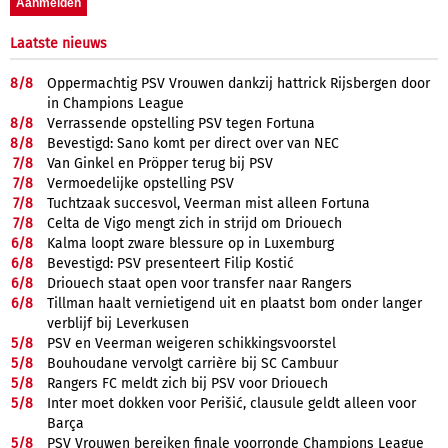
Laatste nieuws
8/
8
Oppermachtig PSV Vrouwen dankzij hattrick Rijsbergen door
in Champions League
8/
8
Verrassende opstelling PSV tegen Fortuna
8/
8
Bevestigd: Sano komt per direct over van NEC
7/
8
Van Ginkel en Pröpper terug bij PSV
7/
8
Vermoedelijke opstelling PSV
7/
8
Tuchtzaak succesvol, Veerman mist alleen Fortuna
7/
8
Celta de Vigo mengt zich in strijd om Driouech
6/
8
Kalma loopt zware blessure op in Luxemburg
6/
8
Bevestigd: PSV presenteert Filip Kostić
6/
8
Driouech staat open voor transfer naar Rangers
6/
8
Tillman haalt vernietigend uit en plaatst bom onder langer
verblijf bij Leverkusen
5/
8
PSV en Veerman weigeren schikkingsvoorstel
5/
8
Bouhoudane vervolgt carrière bij SC Cambuur
5/
8
Rangers FC meldt zich bij PSV voor Driouech
5/
8
Inter moet dokken voor Perišić, clausule geldt alleen voor
Barça
5/
8
PSV Vrouwen bereiken finale voorronde Champions League