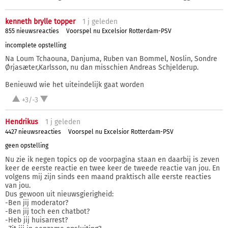
kenneth brylle topper
1 j
geleden
855 nieuwsreacties
Voorspel nu Excelsior Rotterdam-PSV
incomplete opstelling
Na Loum Tchaouna, Danjuma, Ruben van Bommel, Noslin, Sondre
Ørjasæter,Karlsson, nu dan misschien Andreas Schjelderup.
Benieuwd wie het uiteindelijk gaat worden
+3/-3
Hendrikus
1 j
geleden
4427 nieuwsreacties
Voorspel nu Excelsior Rotterdam-PSV
geen opstelling
Nu zie ik negen topics op de voorpagina staan en daarbij is zeven
keer de eerste reactie en twee keer de tweede reactie van jou. En
volgens mij zijn sinds een maand praktisch alle eerste reacties
van jou.
Dus gewoon uit nieuwsgierigheid:
-Ben jij moderator?
-Ben jij toch een chatbot?
-Heb jij huisarrest?