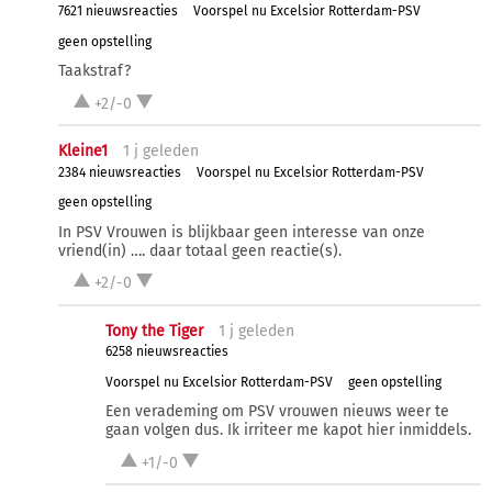
7621 nieuwsreacties
Voorspel nu Excelsior Rotterdam-PSV
geen opstelling
Taakstraf?
+2/-0
Kleine1
1 j
geleden
2384 nieuwsreacties
Voorspel nu Excelsior Rotterdam-PSV
geen opstelling
In PSV Vrouwen is blijkbaar geen interesse van onze
vriend(in) …. daar totaal geen reactie(s).
+2/-0
Tony the Tiger
1 j
geleden
6258 nieuwsreacties
Voorspel nu Excelsior Rotterdam-PSV
geen opstelling
Een verademing om PSV vrouwen nieuws weer te
gaan volgen dus. Ik irriteer me kapot hier inmiddels.
+1/-0