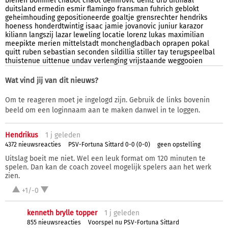
bienen
bommel
chabot
chaot
demirovic
deniz
dfb
ditmaal
duitsland
ermedin
esmir
flamingo
fransman
fuhrich
geblokt
geheimhouding
gepositioneerde
goaltje
grensrechter
hendriks
hoeness
honderdtwintig
isaac
jamie
jovanovic
juniur
karazor
kiliann
langszij
lazar
leweling
locatie
lorenz
lukas
maximilian
meepikte
merien
mittelstadt
monchengladbach
oprapen
pokal
quitt
ruben
sebastian
seconden
sildillia
stiller
tay
terugspeelbal
thuistenue
uittenue
undav
verlenging
vrijstaande
weggooien
Wat vind jij van dit nieuws?
Om te reageren moet je ingelogd zijn. Gebruik de links bovenin
beeld om een loginnaam aan te maken danwel in te loggen.
Hendrikus
1 j
geleden
4372 nieuwsreacties
PSV-Fortuna Sittard 0-0 (0-0)
geen opstelling
Uitslag boeit me niet. Wel een leuk format om 120 minuten te
spelen. Dan kan de coach zoveel mogelijk spelers aan het werk
zien.
+1/-0
kenneth brylle topper
1 j
geleden
855 nieuwsreacties
Voorspel nu PSV-Fortuna Sittard