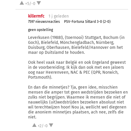
+5/-0
killermfc
1 j
geleden
7597 nieuwsreacties
PSV-Fortuna Sittard 3-0 (2-0)
geen opstelling
Leverkusen (1988!), (toernooi) Stuttgart, Bochum (in
Goch), Bielefeld, Mönchengladbach, Nürnberg,
Duisburg, Oberhausen, Bielefeld/Hannover om het
maar op Duitslamd te houden.
Ook heel vaak naar België en ook Engeland geweest
in de voorbereiding. Ik kijk dan ook met een jaloers
oog naar Heerenveen, NAC & PEC (QPR, Norwich,
Portsmouth).
En dan die minnetjes? Tja, geen idee, misschien
mensen die amper tot geen wedstrijden bezoeken en
zulks niet begrijpen. Waarmee ik mensen die niet of
nauwelijks (uit)wedstrijden bezoeken absoluut niet
wil terechtwijzen hoor! Nou ja, wellicht wel diegenen
die anoniem minnetjes plaatsen, ach nee, zelfs die
niet.
+2/-0