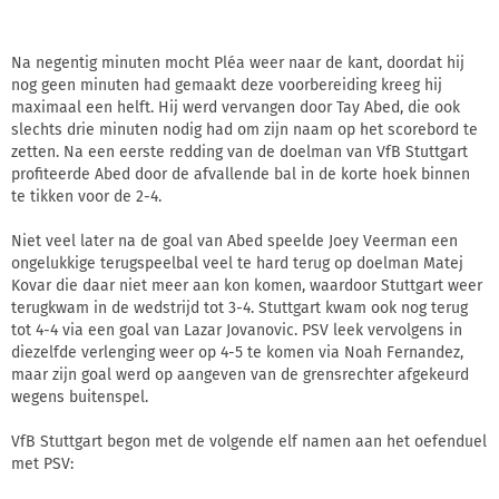
Na negentig minuten mocht Pléa weer naar de kant, doordat hij
nog geen minuten had gemaakt deze voorbereiding kreeg hij
maximaal een helft. Hij werd vervangen door Tay Abed, die ook
slechts drie minuten nodig had om zijn naam op het scorebord te
zetten. Na een eerste redding van de doelman van VfB Stuttgart
profiteerde Abed door de afvallende bal in de korte hoek binnen
te tikken voor de 2-4.
Niet veel later na de goal van Abed speelde Joey Veerman een
ongelukkige terugspeelbal veel te hard terug op doelman Matej
Kovar die daar niet meer aan kon komen, waardoor Stuttgart weer
terugkwam in de wedstrijd tot 3-4. Stuttgart kwam ook nog terug
tot 4-4 via een goal van Lazar Jovanovic. PSV leek vervolgens in
diezelfde verlenging weer op 4-5 te komen via Noah Fernandez,
maar zijn goal werd op aangeven van de grensrechter afgekeurd
wegens buitenspel.
VfB Stuttgart begon met de volgende elf namen aan het oefenduel
met PSV: