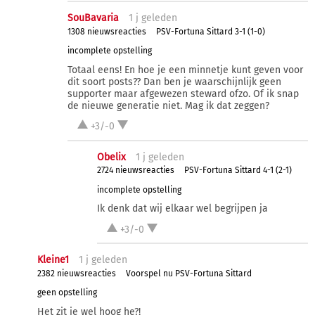
SouBavaria
1 j
geleden
1308 nieuwsreacties
PSV-Fortuna Sittard 3-1 (1-0)
incomplete opstelling
Totaal eens! En hoe je een minnetje kunt geven voor
dit soort posts?? Dan ben je waarschijnlijk geen
supporter maar afgewezen steward ofzo. Of ik snap
de nieuwe generatie niet. Mag ik dat zeggen?
+3/-0
Obelix
1 j
geleden
2724 nieuwsreacties
PSV-Fortuna Sittard 4-1 (2-1)
incomplete opstelling
Ik denk dat wij elkaar wel begrijpen ja
+3/-0
Kleine1
1 j
geleden
2382 nieuwsreacties
Voorspel nu PSV-Fortuna Sittard
geen opstelling
Het zit je wel hoog he?!