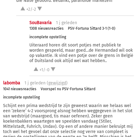
die Nase geboord. Bedankt, paranoïde mafkezen!
+2/-2
SouBavaria
1 j
geleden
1308 nieuwsreacties
PSV-Fortuna Sittard 3-1 (1-0)
incomplete opstelling
Uiteraard horen dit soort potjes met publiek te
worden gespeeld, maar goed…de Hermandad wil ook
op vakantie. Ik vind een potje over de grens in België
of Duitsland ook altijd wel wat hebben..
+1/-0
labomba
1 j
geleden (
gewijzigd
)
1041 nieuwsreacties
Voorspel nu PSV-Fortuna Sittard
incomplete opstelling
Schijnt een prima wedstrijd te zijn geweest waarin we helaas wel
een ‘zekere’ 4-2 voorsprong alsnog hebben weggegeven in het slot
van wedstrijd (maargoed, tis maar oefenen). Zeker geen
koekenbakkers waartegen we speelden vandaag (Stller,
Mittelstadt, Fuhrich, Undav). Op een of andere manier bekruipt mij
toch wel het gevoel dat onze selectie nog verre van compleet is
gezien de opstellingen van de eerste en 2e helft. Misschien is het