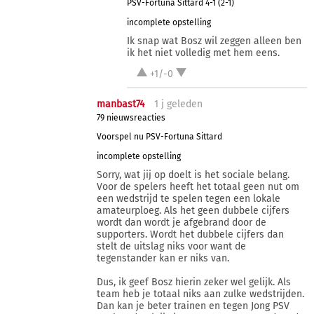
PSV-Fortuna Sittard 4-1 (2-1)
incomplete opstelling
Ik snap wat Bosz wil zeggen alleen ben
ik het niet volledig met hem eens.
+1/-0
manbast74
1 j
geleden
79 nieuwsreacties
Voorspel nu PSV-Fortuna Sittard
incomplete opstelling
Sorry, wat jij op doelt is het sociale belang.
Voor de spelers heeft het totaal geen nut om
een wedstrijd te spelen tegen een lokale
amateurploeg. Als het geen dubbele cijfers
wordt dan wordt je afgebrand door de
supporters. Wordt het dubbele cijfers dan
stelt de uitslag niks voor want de
tegenstander kan er niks van.
Dus, ik geef Bosz hierin zeker wel gelijk. Als
team heb je totaal niks aan zulke wedstrijden.
Dan kan je beter trainen en tegen Jong PSV