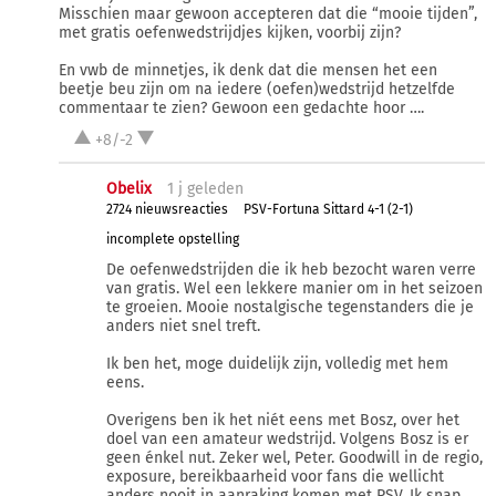
Misschien maar gewoon accepteren dat die “mooie tijden”,
met gratis oefenwedstrijdjes kijken, voorbij zijn?
En vwb de minnetjes, ik denk dat die mensen het een
beetje beu zijn om na iedere (oefen)wedstrijd hetzelfde
commentaar te zien? Gewoon een gedachte hoor ….
+8/-2
Obelix
1 j
geleden
2724 nieuwsreacties
PSV-Fortuna Sittard 4-1 (2-1)
incomplete opstelling
De oefenwedstrijden die ik heb bezocht waren verre
van gratis. Wel een lekkere manier om in het seizoen
te groeien. Mooie nostalgische tegenstanders die je
anders niet snel treft.
Ik ben het, moge duidelijk zijn, volledig met hem
eens.
Overigens ben ik het niét eens met Bosz, over het
doel van een amateur wedstrijd. Volgens Bosz is er
geen énkel nut. Zeker wel, Peter. Goodwill in de regio,
exposure, bereikbaarheid voor fans die wellicht
anders nooit in aanraking komen met PSV. Ik snap