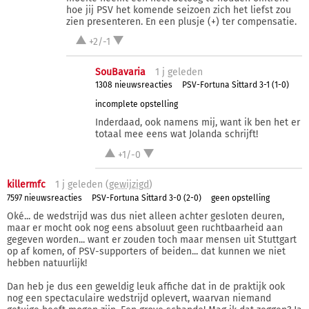
hoe jij PSV het komende seizoen zich het liefst zou
zien presenteren. En een plusje (+) ter compensatie.
+2/-1
SouBavaria
1 j
geleden
1308 nieuwsreacties
PSV-Fortuna Sittard 3-1 (1-0)
incomplete opstelling
Inderdaad, ook namens mij, want ik ben het er
totaal mee eens wat Jolanda schrijft!
+1/-0
killermfc
1 j
geleden (
gewijzigd
)
7597 nieuwsreacties
PSV-Fortuna Sittard 3-0 (2-0)
geen opstelling
Oké... de wedstrijd was dus niet alleen achter gesloten deuren,
maar er mocht ook nog eens absoluut geen ruchtbaarheid aan
gegeven worden... want er zouden toch maar mensen uit Stuttgart
op af komen, of PSV-supporters of beiden... dat kunnen we niet
hebben natuurlijk!
Dan heb je dus een geweldig leuk affiche dat in de praktijk ook
nog een spectaculaire wedstrijd oplevert, waarvan niemand