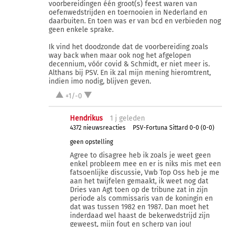
voorbereidingen één groot(s) feest waren van
oefenwedstrijden en toernooien in Nederland en
daarbuiten. En toen was er van bcd en verbieden nog
geen enkele sprake.
Ik vind het doodzonde dat de voorbereiding zoals
way back when maar ook nog het afgelopen
decennium, vóór covid & Schmidt, er niet meer is.
Althans bij PSV. En ik zal mijn mening hieromtrent,
indien imo nodig, blijven geven.
+1/-0
Hendrikus
1 j
geleden
4372 nieuwsreacties
PSV-Fortuna Sittard 0-0 (0-0)
geen opstelling
Agree to disagree heb ik zoals je weet geen
enkel probleem mee en er is niks mis met een
fatsoenlijke discussie, Vwb Top Oss heb je me
aan het twijfelen gemaakt, ik weet nog dat
Dries van Agt toen op de tribune zat in zijn
periode als commissaris van de koningin en
dat was tussen 1982 en 1987. Dan moet het
inderdaad wel haast de bekerwedstrijd zijn
geweest, mijn fout en scherp van jou!