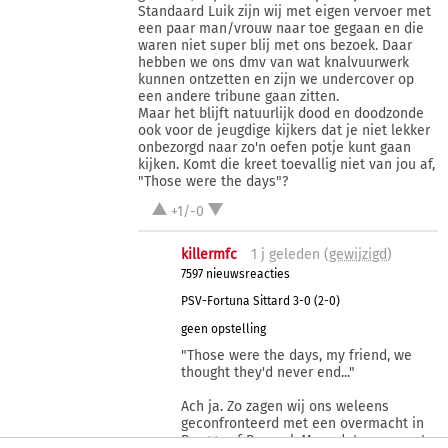
Standaard Luik zijn wij met eigen vervoer met
een paar man/vrouw naar toe gegaan en die
waren niet super blij met ons bezoek. Daar
hebben we ons dmv van wat knalvuurwerk
kunnen ontzetten en zijn we undercover op
een andere tribune gaan zitten.
Maar het blijft natuurlijk dood en doodzonde
ook voor de jeugdige kijkers dat je niet lekker
onbezorgd naar zo'n oefen potje kunt gaan
kijken. Komt die kreet toevallig niet van jou af,
"Those were the days"?
+1/-0
killermfc
1 j
geleden (
gewijzigd
)
7597 nieuwsreacties
PSV-Fortuna Sittard 3-0 (2-0)
geen opstelling
"Those were the days, my friend, we
thought they'd never end..."
Ach ja. Zo zagen wij ons weleens
geconfronteerd met een overmacht in
Brugge of Brussel. Maar dat waren nota