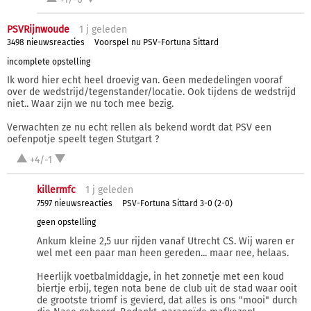
PSVRijnwoude
1 j
geleden
3498 nieuwsreacties
Voorspel nu PSV-Fortuna Sittard
incomplete opstelling
Ik word hier echt heel droevig van. Geen mededelingen vooraf
over de wedstrijd/tegenstander/locatie. Ook tijdens de wedstrijd
niet.. Waar zijn we nu toch mee bezig.
Verwachten ze nu echt rellen als bekend wordt dat PSV een
oefenpotje speelt tegen Stutgart ?
+4/-1
killermfc
1 j
geleden
7597 nieuwsreacties
PSV-Fortuna Sittard 3-0 (2-0)
geen opstelling
Ankum kleine 2,5 uur rijden vanaf Utrecht CS. Wij waren er
wel met een paar man heen gereden... maar nee, helaas.
Heerlijk voetbalmiddagje, in het zonnetje met een koud
biertje erbij, tegen nota bene de club uit de stad waar ooit
de grootste triomf is gevierd, dat alles is ons "mooi" durch