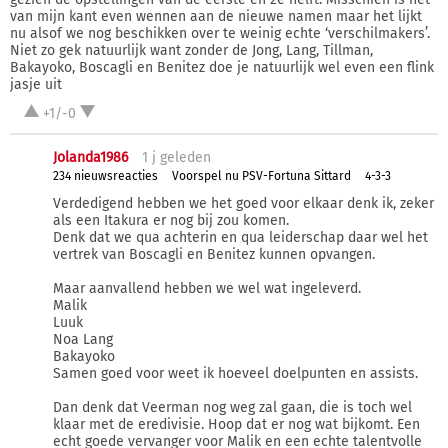
van mijn kant even wennen aan de nieuwe namen maar het lijkt
nu alsof we nog beschikken over te weinig echte ‘verschilmakers’.
Niet zo gek natuurlijk want zonder de Jong, Lang, Tillman,
Bakayoko, Boscagli en Benitez doe je natuurlijk wel even een flink
jasje uit
+1/-0
Jolanda1986
1 j
geleden
234 nieuwsreacties
Voorspel nu PSV-Fortuna Sittard
4-3-3
Verdedigend hebben we het goed voor elkaar denk ik, zeker
als een Itakura er nog bij zou komen.
Denk dat we qua achterin en qua leiderschap daar wel het
vertrek van Boscagli en Benitez kunnen opvangen.
Maar aanvallend hebben we wel wat ingeleverd.
Malik
Luuk
Noa Lang
Bakayoko
Samen goed voor weet ik hoeveel doelpunten en assists.
Dan denk dat Veerman nog weg zal gaan, die is toch wel
klaar met de eredivisie. Hoop dat er nog wat bijkomt. Een
echt goede vervanger voor Malik en een echte talentvolle