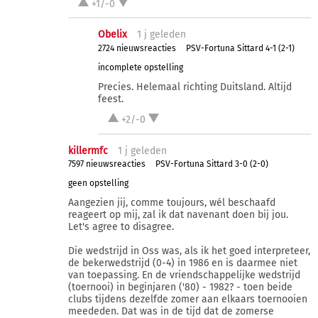
+1/-0
Obelix
1 j
geleden
2724 nieuwsreacties
PSV-Fortuna Sittard 4-1 (2-1)
incomplete opstelling
Precies. Helemaal richting Duitsland. Altijd
feest.
+2/-0
killermfc
1 j
geleden
7597 nieuwsreacties
PSV-Fortuna Sittard 3-0 (2-0)
geen opstelling
Aangezien jij, comme toujours, wél beschaafd
reageert op mij, zal ik dat navenant doen bij jou.
Let's agree to disagree.
Die wedstrijd in Oss was, als ik het goed interpreteer,
de bekerwedstrijd (0-4) in 1986 en is daarmee niet
van toepassing. En de vriendschappelijke wedstrijd
(toernooi) in beginjaren ('80) - 1982? - toen beide
clubs tijdens dezelfde zomer aan elkaars toernooien
meededen. Dat was in de tijd dat de zomerse