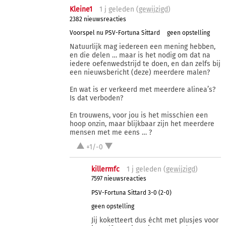
Kleine1
1 j
geleden (
gewijzigd
)
2382 nieuwsreacties
Voorspel nu PSV-Fortuna Sittard
geen opstelling
Natuurlijk mag iedereen een mening hebben,
en die delen … maar is het nodig om dat na
iedere oefenwedstrijd te doen, en dan zelfs bij
een nieuwsbericht (deze) meerdere malen?
En wat is er verkeerd met meerdere alinea’s?
Is dat verboden?
En trouwens, voor jou is het misschien een
hoop onzin, maar blijkbaar zijn het meerdere
mensen met me eens … ?
+1/-0
killermfc
1 j
geleden (
gewijzigd
)
7597 nieuwsreacties
PSV-Fortuna Sittard 3-0 (2-0)
geen opstelling
Jij koketteert dus écht met plusjes voor