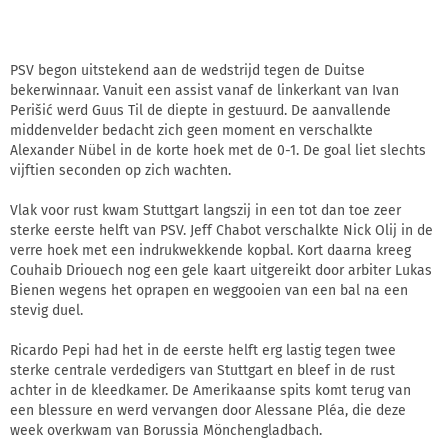
PSV begon uitstekend aan de wedstrijd tegen de Duitse
bekerwinnaar. Vanuit een assist vanaf de linkerkant van Ivan
Perišić werd Guus Til de diepte in gestuurd. De aanvallende
middenvelder bedacht zich geen moment en verschalkte
Alexander Nübel in de korte hoek met de 0-1. De goal liet slechts
vijftien seconden op zich wachten.
Vlak voor rust kwam Stuttgart langszij in een tot dan toe zeer
sterke eerste helft van PSV. Jeff Chabot verschalkte Nick Olij in de
verre hoek met een indrukwekkende kopbal. Kort daarna kreeg
Couhaib Driouech nog een gele kaart uitgereikt door arbiter Lukas
Bienen wegens het oprapen en weggooien van een bal na een
stevig duel.
Ricardo Pepi had het in de eerste helft erg lastig tegen twee
sterke centrale verdedigers van Stuttgart en bleef in de rust
achter in de kleedkamer. De Amerikaanse spits komt terug van
een blessure en werd vervangen door Alessane Pléa, die deze
week overkwam van Borussia Mönchengladbach.