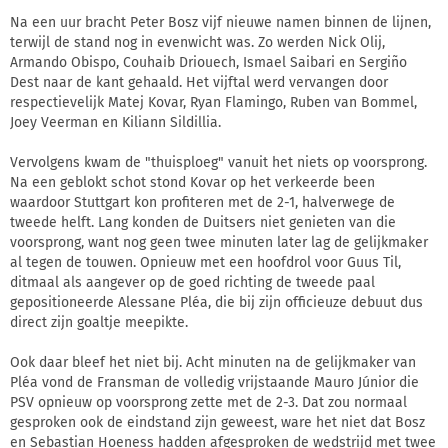
Na een uur bracht Peter Bosz vijf nieuwe namen binnen de lijnen,
terwijl de stand nog in evenwicht was. Zo werden Nick Olij,
Armando Obispo, Couhaib Driouech, Ismael Saibari en Sergiño
Dest naar de kant gehaald. Het vijftal werd vervangen door
respectievelijk Matej Kovar, Ryan Flamingo, Ruben van Bommel,
Joey Veerman en Kiliann Sildillia.
Vervolgens kwam de "thuisploeg" vanuit het niets op voorsprong.
Na een geblokt schot stond Kovar op het verkeerde been
waardoor Stuttgart kon profiteren met de 2-1, halverwege de
tweede helft. Lang konden de Duitsers niet genieten van die
voorsprong, want nog geen twee minuten later lag de gelijkmaker
al tegen de touwen. Opnieuw met een hoofdrol voor Guus Til,
ditmaal als aangever op de goed richting de tweede paal
gepositioneerde Alessane Pléa, die bij zijn officieuze debuut dus
direct zijn goaltje meepikte.
Ook daar bleef het niet bij. Acht minuten na de gelijkmaker van
Pléa vond de Fransman de volledig vrijstaande Mauro Júnior die
PSV opnieuw op voorsprong zette met de 2-3. Dat zou normaal
gesproken ook de eindstand zijn geweest, ware het niet dat Bosz
en Sebastian Hoeness hadden afgesproken de wedstrijd met twee