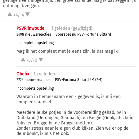
getuige heeft mogen zijn. Een grove schande! Mag ik dat zeggen? Ja
dat mag ik zeggen.
+4/-4
PSVRijnwoude
1 j
geleden (
gewijzigd
)
3498 nieuwsreacties
Voorspel nu PSV-Fortuna Sittard
incomplete opstelling
Mag ik het compleet met je eens zijn, ja dat mag ik!
+3/-0
Obelix
1 j
geleden
2724 nieuwsreacties
PSV-Fortuna Sittard 4-1 (2-1)
incomplete opstelling
Waarom in hemelsnaam een - gegeven is, is mij een
compleet raadsel.
Meerdere leuke potjes in de voorbereiding gehad, bv in
Duitsland (Uerdingen, Gladbach), en België (Genk, afscheid
Nilis, en Brugge bij de Brugse metten).
Zonder stress naar je eigen club kijken. Zien we er op de
deur bonkt, ik mis het ook.