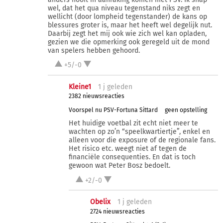
wel, dat het qua niveau tegenstand niks zegt en
wellicht (door lompheid tegenstander) de kans op
blessures groter is, maar het heeft wel degelijk nut.
Daarbij zegt het mij ook wie zich wel kan opladen,
gezien we die opmerking ook geregeld uit de mond
van spelers hebben gehoord.
+5/-0
Kleine1
1 j
geleden
2382 nieuwsreacties
Voorspel nu PSV-Fortuna Sittard
geen opstelling
Het huidige voetbal zit echt niet meer te
wachten op zo’n “speelkwartiertje”, enkel en
alleen voor die exposure of de regionale fans.
Het risico etc. weegt niet af tegen de
financiële consequenties. En dat is toch
gewoon wat Peter Bosz bedoelt.
+2/-0
Obelix
1 j
geleden
2724 nieuwsreacties