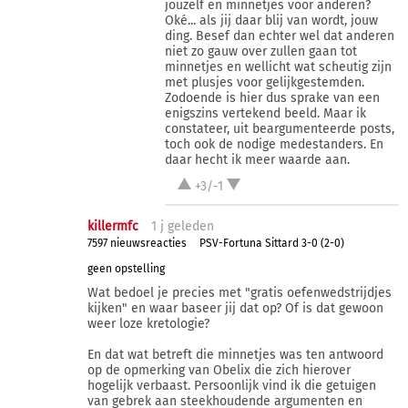
jouzelf en minnetjes voor anderen?
Oké... als jij daar blij van wordt, jouw
ding. Besef dan echter wel dat anderen
niet zo gauw over zullen gaan tot
minnetjes en wellicht wat scheutig zijn
met plusjes voor gelijkgestemden.
Zodoende is hier dus sprake van een
enigszins vertekend beeld. Maar ik
constateer, uit beargumenteerde posts,
toch ook de nodige medestanders. En
daar hecht ik meer waarde aan.
+3/-1
killermfc
1 j
geleden
7597 nieuwsreacties
PSV-Fortuna Sittard 3-0 (2-0)
geen opstelling
Wat bedoel je precies met "gratis oefenwedstrijdjes
kijken" en waar baseer jij dat op? Of is dat gewoon
weer loze kretologie?
En dat wat betreft die minnetjes was ten antwoord
op de opmerking van Obelix die zich hierover
hogelijk verbaast. Persoonlijk vind ik die getuigen
van gebrek aan steekhoudende argumenten en