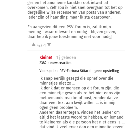
gezien het anonieme karakter ook ietwat laf
overkomen. Zelf zou ik niet snel overgaan tot het op
dergelijke wijze recenseren van posts van anderen.
Ieder zijn of haar ding, maar ik sta daarboven.
En aangezien dit een PSV-forum is, zal ik mijn
mening - waar relevant en nodig - blijven geven,
daar heb ik jouw toestemming niet voor nodig.
+2/-1
Kleine1
1 j
geleden
2382 nieuwsreacties
Voorspel nu PSV-Fortuna Sittard
geen opstelling
Ik snap eerlijk gezegd die ophef over die
minnetjes niet zo …
Ik denk dat er mensen op dit forum zijn, die
een minnetje geven als ze het niet eens zijn
met iemands reactie of post, zonder dat ze
daar veel text aan kwijt willen … is in mijn
ogen geen probleem.
Anderen daarentegen, vinden het leuker om
altijd het laatste woord te hebben, en iemand
te kleineren als die persoon het niet eens is …
dat vind ik veel erger dan een minnetje geven!