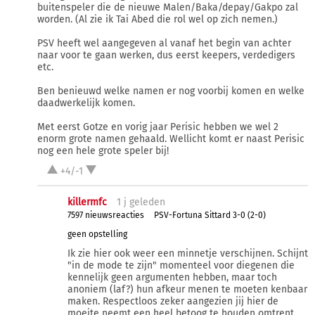
buitenspeler die de nieuwe Malen/Baka/depay/Gakpo zal
worden. (Al zie ik Tai Abed die rol wel op zich nemen.)
PSV heeft wel aangegeven al vanaf het begin van achter
naar voor te gaan werken, dus eerst keepers, verdedigers
etc.
Ben benieuwd welke namen er nog voorbij komen en welke
daadwerkelijk komen.
Met eerst Gotze en vorig jaar Perisic hebben we wel 2
enorm grote namen gehaald. Wellicht komt er naast Perisic
nog een hele grote speler bij!
+4/-1
killermfc
1 j
geleden
7597 nieuwsreacties
PSV-Fortuna Sittard 3-0 (2-0)
geen opstelling
Ik zie hier ook weer een minnetje verschijnen. Schijnt
"in de mode te zijn" momenteel voor diegenen die
kennelijk geen argumenten hebben, maar toch
anoniem (laf?) hun afkeur menen te moeten kenbaar
maken. Respectloos zeker aangezien jij hier de
moeite neemt een heel betoog te houden omtrent