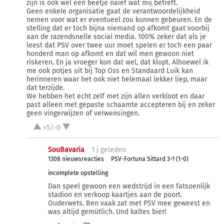
zijn is ook wel een beetje naïef wat mij betreft.
Geen enkele organisatie gaat de verantwoordelijkheid
nemen voor wat er eventueel zou kunnen gebeuren. En de
stelling dat er toch bijna niemand op afkomt gaat voorbij
aan de razendsnelle social media. 100% zeker dat als je
leest dat PSV over twee uur moet spelen er toch een paar
honderd man op afkomt en dat wil men gewoon niet
riskeren. En ja vroeger kon dat wel, dat klopt. Alhoewel ik
me ook potjes uit bij Top Oss en Standaard Luik kan
herinneren waar het ook niet helemaal lekker liep, maar
dat terzijde.
We hebben het echt zelf met zijn allen verkloot en daar
past alleen met gepaste schaamte accepteren bij en zeker
geen vingerwijzen of verwensingen.
+5/-0
SouBavaria
1 j
geleden
1308 nieuwsreacties
PSV-Fortuna Sittard 3-1 (1-0)
incomplete opstelling
Dan speel gewoon een wedstrijd in een fatsoenlijk
stadion en verkoop kaartjes aan de poort.
Ouderwets. Ben vaak zat met PSV mee geweest en
was altijd gemütlich. Und kaltes bier!