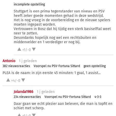
incomplete opstelling
Stuttgart is een prima tegenstander van niveau en PSV
heeft zeker goede momenten gehad in deze wedstrijd.
Het is nog vroeg in de voorbereiding en de nieuwe spelers
moeten ingepast worden.
Vertrouwen in Bosz dat hij tijdig een sterk basiselftal weet
neer te zetten.
Desondanks hopelijk nog wel een rechtsbuiten en
middenvelder en 1 verdediger er nog bij.
+1/-0
Antonio
1 j
geleden
382 nieuwsreacties
Voorspel nu PSV-Fortuna Sittard
geen opstelling
PLEA is de naam: in zijn eerste 45 minuten: 1 goal, 1 assist...
+4/-0
Jolanda1986
1 j
geleden
234 nieuwsreacties
Voorspel nu PSV-Fortuna Sittard
4-3-3
Daar gaan we echt plezier aan beleven, die man is topfit en
schiet met scherp.
+1/-0