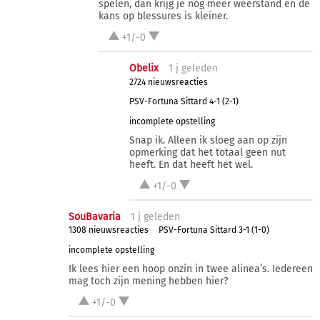
spelen, dan krijg je nog meer weerstand en de
kans op blessures is kleiner.
+1/-0
Obelix
1 j
geleden
2724 nieuwsreacties
PSV-Fortuna Sittard 4-1 (2-1)
incomplete opstelling
Snap ik. Alleen ik sloeg aan op zijn
opmerking dat het totaal geen nut
heeft. En dat heeft het wel.
+1/-0
SouBavaria
1 j
geleden
1308 nieuwsreacties
PSV-Fortuna Sittard 3-1 (1-0)
incomplete opstelling
Ik lees hier een hoop onzin in twee alinea’s. Iedereen
mag toch zijn mening hebben hier?
+1/-0