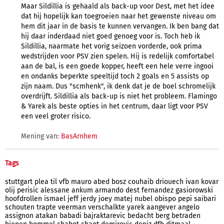
Maar Sildillia is gehaald als back-up voor Dest, met het idee
dat hij hopelijk kan toegroeien naar het gewenste niveau om
hem dit jaar in de basis te kunnen vervangen. Ik ben bang dat
hij daar inderdaad niet goed genoeg voor is. Toch heb ik
Sildillia, naarmate het vorig seizoen vorderde, ook prima
wedstrijden voor PSV zien spelen. Hij is redelijk comfortabel
aan de bal, is een goede kopper, heeft een hele verre ingooi
en ondanks beperkte speeltijd toch 2 goals en 5 assists op
zijn naam. Dus "scmhenk", ik denk dat je de boel schromelijk
overdrijft. Sildillia als back-up is niet het probleem. Flamingo
& Yarek als beste opties in het centrum, daar ligt voor PSV
een veel groter risico.
Mening van:
BasArnhem
Tags
stuttgart
plea
til
vfb
mauro
abed
bosz
couhaib
driouech
ivan
kovar
olij
perisic
alessane
ankum
armando
dest
fernandez
gasiorowski
hoofdrollen
ismael
jeff
jerdy
joey
matej
nubel
obispo
pepi
saibari
schouten
trapte
veerman
verschalkte
yarek
aangever
angelo
assignon
atakan
babadi
bajraktarevic
bedacht
berg
betraden