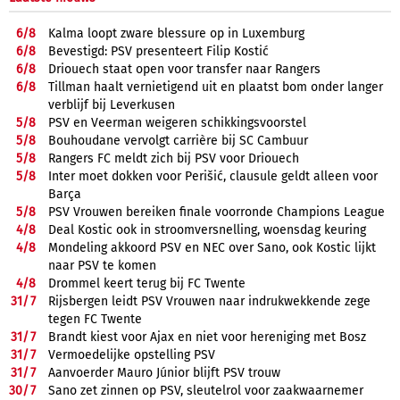
6/
8
Kalma loopt zware blessure op in Luxemburg
6/
8
Bevestigd: PSV presenteert Filip Kostić
6/
8
Driouech staat open voor transfer naar Rangers
6/
8
Tillman haalt vernietigend uit en plaatst bom onder langer
verblijf bij Leverkusen
5/
8
PSV en Veerman weigeren schikkingsvoorstel
5/
8
Bouhoudane vervolgt carrière bij SC Cambuur
5/
8
Rangers FC meldt zich bij PSV voor Driouech
5/
8
Inter moet dokken voor Perišić, clausule geldt alleen voor
Barça
5/
8
PSV Vrouwen bereiken finale voorronde Champions League
4/
8
Deal Kostic ook in stroomversnelling, woensdag keuring
4/
8
Mondeling akkoord PSV en NEC over Sano, ook Kostic lijkt
naar PSV te komen
4/
8
Drommel keert terug bij FC Twente
31/
7
Rijsbergen leidt PSV Vrouwen naar indrukwekkende zege
tegen FC Twente
31/
7
Brandt kiest voor Ajax en niet voor hereniging met Bosz
31/
7
Vermoedelijke opstelling PSV
31/
7
Aanvoerder Mauro Júnior blijft PSV trouw
30/
7
Sano zet zinnen op PSV, sleutelrol voor zaakwaarnemer