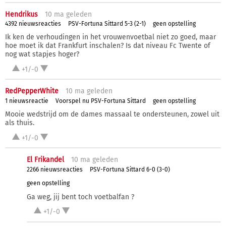
Hendrikus
10 ma
geleden
4392 nieuwsreacties
PSV-Fortuna Sittard 5-3 (2-1)
geen opstelling
Ik ken de verhoudingen in het vrouwenvoetbal niet zo goed, maar
hoe moet ik dat Frankfurt inschalen? Is dat niveau Fc Twente of
nog wat stapjes hoger?
+1/-0
RedPepperWhite
10 ma
geleden
1 nieuwsreactie
Voorspel nu PSV-Fortuna Sittard
geen opstelling
Mooie wedstrijd om de dames massaal te ondersteunen, zowel uit
als thuis.
+1/-0
El Frikandel
10 ma
geleden
2266 nieuwsreacties
PSV-Fortuna Sittard 6-0 (3-0)
geen opstelling
Ga weg, jij bent toch voetbalfan ?
+1/-0