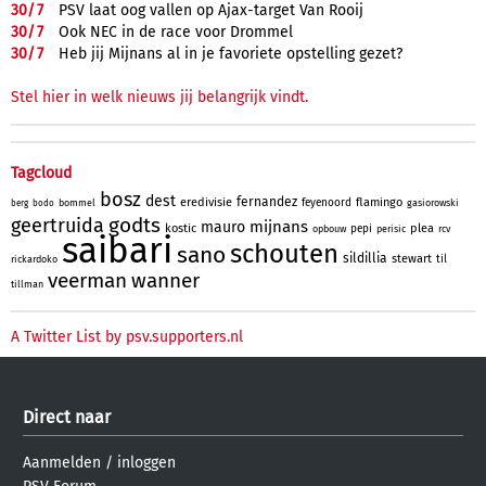
30/
7
PSV laat oog vallen op Ajax-target Van Rooij
30/
7
Ook NEC in de race voor Drommel
30/
7
Heb jij Mijnans al in je favoriete opstelling gezet?
Stel hier in welk nieuws jij belangrijk vindt.
Tagcloud
bosz
dest
fernandez
eredivisie
flamingo
feyenoord
bommel
gasiorowski
berg
bodo
godts
geertruida
mijnans
mauro
kostic
plea
pepi
opbouw
perisic
rcv
saibari
schouten
sano
sildillia
stewart
til
rickardoko
veerman
wanner
tillman
A Twitter List by psv.supporters.nl
Direct naar
Aanmelden
/
inloggen