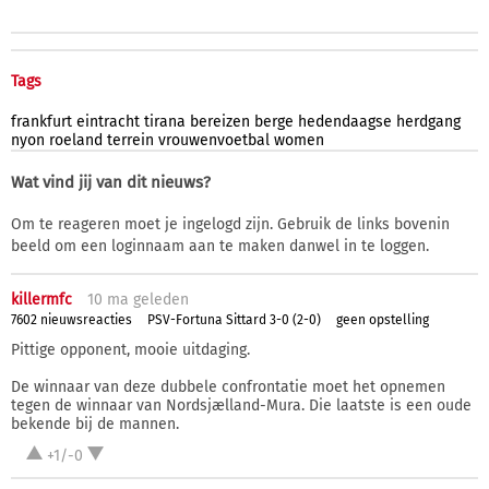
Tags
frankfurt
eintracht
tirana
bereizen
berge
hedendaagse
herdgang
nyon
roeland
terrein
vrouwenvoetbal
women
Wat vind jij van dit nieuws?
Om te reageren moet je ingelogd zijn. Gebruik de links bovenin
beeld om een loginnaam aan te maken danwel in te loggen.
killermfc
10 ma
geleden
7602 nieuwsreacties
PSV-Fortuna Sittard 3-0 (2-0)
geen opstelling
Pittige opponent, mooie uitdaging.
De winnaar van deze dubbele confrontatie moet het opnemen
tegen de winnaar van Nordsjælland-Mura. Die laatste is een oude
bekende bij de mannen.
+1/-0