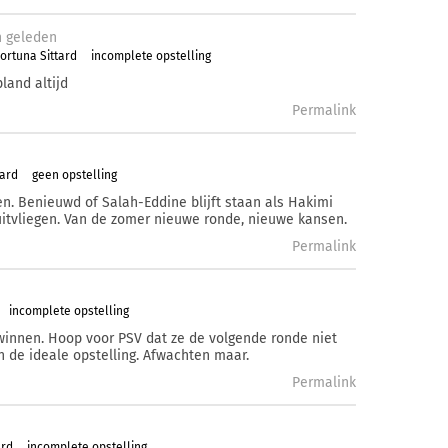
n
geleden
ortuna Sittard
incomplete opstelling
land altijd
Permalink
tard
geen opstelling
en. Benieuwd of Salah-Eddine blijft staan als Hakimi
uitvliegen. Van de zomer nieuwe ronde, nieuwe kansen.
Permalink
incomplete opstelling
winnen. Hoop voor PSV dat ze de volgende ronde niet
in de ideale opstelling. Afwachten maar.
Permalink
ard
incomplete opstelling