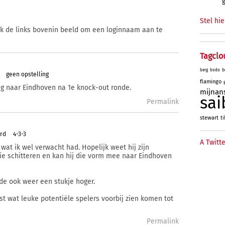
Stel hie
ik de links bovenin beeld om een loginnaam aan te
Tagclo
b
berg
bodo
geen opstelling
flamingo
ug naar Eindhoven na 1e knock-out ronde.
mijnan
sai
Permalink
stewart
ti
ard
4-3-3
A Twitte
wat ik wel verwacht had. Hopelijk weet hij zijn
 ie schitteren en kan hij die vorm mee naar Eindhoven
rde ook weer een stukje hoger.
st wat leuke potentiële spelers voorbij zien komen tot
Permalink