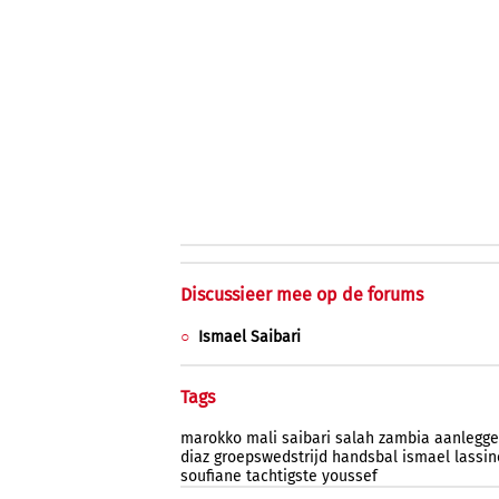
Discussieer mee op de forums
Ismael Saibari
Tags
marokko
mali
saibari
salah
zambia
aanlegg
diaz
groepswedstrijd
handsbal
ismael
lassin
soufiane
tachtigste
youssef