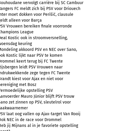
Bouhoudane vervolgt carrière bij SC Cambuur
Rangers FC meldt zich bij PSV voor Driouech
Inter moet dokken voor Perišić, clausule
geldt alleen voor Barça
PSV Vrouwen bereiken finale voorronde
Champions League
Deal Kostic ook in stroomversnelling,
woensdag keuring
Mondeling akkoord PSV en NEC over Sano,
ook Kostic lijkt naar PSV te komen
Drommel keert terug bij FC Twente
Rijsbergen leidt PSV Vrouwen naar
indrukwekkende zege tegen FC Twente
Brandt kiest voor Ajax en niet voor
hereniging met Bosz
Vermoedelijke opstelling PSV
Aanvoerder Mauro Júnior blijft PSV trouw
Sano zet zinnen op PSV, sleutelrol voor
zaakwaarnemer
PSV laat oog vallen op Ajax-target Van Rooij
Ook NEC in de race voor Drommel
Heb jij Mijnans al in je favoriete opstelling