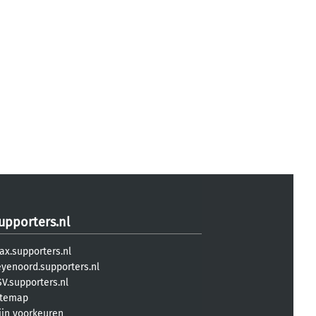
upporters.nl
ax.supporters.nl
eyenoord.supporters.nl
V.supporters.nl
itemap
ijn voorkeuren