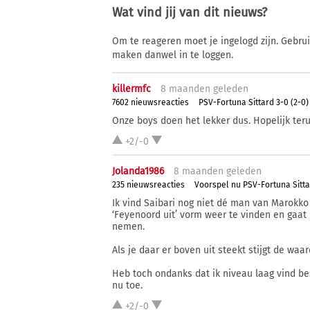
Wat vind jij van dit nieuws?
Om te reageren moet je ingelogd zijn. Gebru
maken danwel in te loggen.
killermfc
8 ma
anden
geleden
7602 nieuwsreacties
PSV-Fortuna Sittard 3-0 (2-0)
Onze boys doen het lekker dus. Hopelijk ter
+2/-0
Jolanda1986
8 ma
anden
geleden
235 nieuwsreacties
Voorspel nu PSV-Fortuna Sitt
Ik vind Saibari nog niet dé man van Marokko 
‘Feyenoord uit’ vorm weer te vinden en gaat
nemen.
Als je daar er boven uit steekt stijgt de waa
Heb toch ondanks dat ik niveau laag vind be
nu toe.
+2/-0