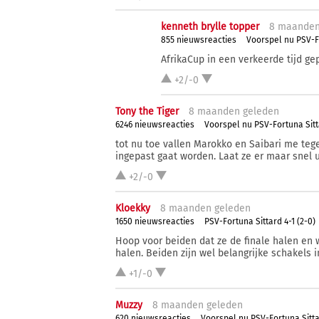
kenneth brylle topper
8 ma
ande
855 nieuwsreacties
Voorspel nu PSV-F
AfrikaCup in een verkeerde tijd gep
+2/-0
Tony the Tiger
8 ma
anden
geleden
6246 nieuwsreacties
Voorspel nu PSV-Fortuna Sit
tot nu toe vallen Marokko en Saibari me teg
ingepast gaat worden. Laat ze er maar snel 
+2/-0
Kloekky
8 ma
anden
geleden
1650 nieuwsreacties
PSV-Fortuna Sittard 4-1 (2-0)
Hoop voor beiden dat ze de finale halen en 
halen. Beiden zijn wel belangrijke schakels 
+1/-0
Muzzy
8 ma
anden
geleden
620 nieuwsreacties
Voorspel nu PSV-Fortuna Sitt