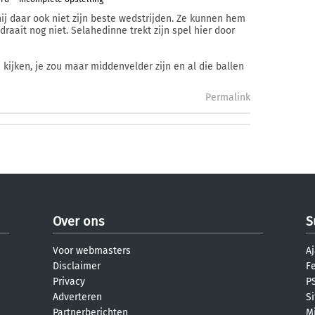
 hij daar ook niet zijn beste wedstrijden. Ze kunnen hem
aait nog niet. Selahedinne trekt zijn spel hier door
 kijken, je zou maar middenvelder zijn en al die ballen
Permalink
Over ons
S
Voor webmasters
Aj
Disclaimer
F
Privacy
PS
Adverteren
S
Partnerberichten
M