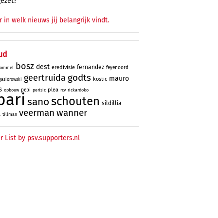
gezet?
r in welk nieuws jij belangrijk vindt.
ud
bosz
dest
fernandez
eredivisie
feyenoord
ommel
godts
geertruida
mauro
kostic
gasiorowski
s
plea
pepi
opbouw
perisic
rcv
rickardoko
bari
schouten
sano
sildillia
veerman
wanner
l
tillman
r List by psv.supporters.nl