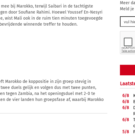
Meer da
mee bij Marokko, terwijl Saibari in de tachtigste
Meld je
gen door Soufiane Rahimi. Hoewel Youssef En-Nesyri
se, wist Mali ook in de ruim tien minuten toegevoegde
bevrijdende winnende treffer te houden.
ft Marokko de koppositie in zijn groep stevig in
Laatst
twee duels gelijk en volgen dus met twee punten,
ten tegen Zambia, na het openingsduel met 2-0 te
6/
8
en de vier landen hun groepsfase af, waarbij Marokko
6/
8
6/
8
6/
8
5/
8