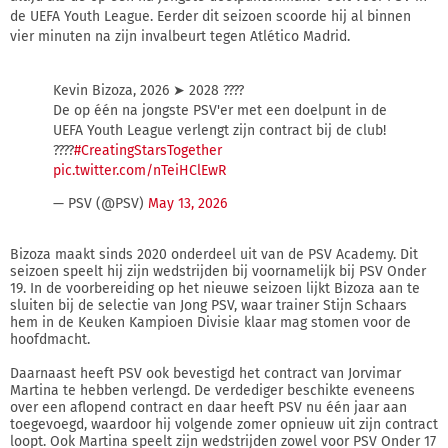
de UEFA Youth League. Eerder dit seizoen scoorde hij al binnen
vier minuten na zijn invalbeurt tegen Atlético Madrid.
Kevin Bizoza, 2026 ➤ 2028 ????
De op één na jongste PSV'er met een doelpunt in de
UEFA Youth League verlengt zijn contract bij de club!
????️
#CreatingStarsTogether
pic.twitter.com/nTeiHClEwR
— PSV (@PSV)
May 13, 2026
Bizoza maakt sinds 2020 onderdeel uit van de PSV Academy. Dit
seizoen speelt hij zijn wedstrijden bij voornamelijk bij PSV Onder
19. In de voorbereiding op het nieuwe seizoen lijkt Bizoza aan te
sluiten bij de selectie van Jong PSV, waar trainer Stijn Schaars
hem in de Keuken Kampioen Divisie klaar mag stomen voor de
hoofdmacht.
Daarnaast heeft PSV ook bevestigd het contract van Jorvimar
Martina te hebben verlengd. De verdediger beschikte eveneens
over een aflopend contract en daar heeft PSV nu één jaar aan
toegevoegd, waardoor hij volgende zomer opnieuw uit zijn contract
loopt. Ook Martina speelt zijn wedstrijden zowel voor PSV Onder 17