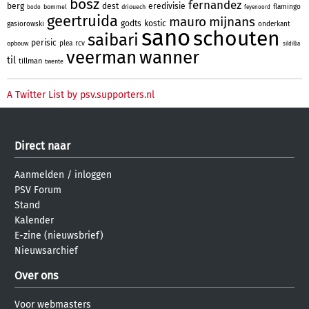
bosz
fernandez
berg
dest
eredivisie
flamingo
bommel
driouech
bodo
feyenoord
geertruida
mauro
mijnans
godts
kostic
gasiorowski
onderkant
sano
schouten
saibari
perisic
plea
rcv
opbouw
sildillia
veerman
wanner
til
tillman
twente
A Twitter List by psv.supporters.nl
Direct naar
Aanmelden
/
inloggen
PSV Forum
Stand
Kalender
E-zine (nieuwsbrief)
Nieuwsarchief
Over ons
Voor webmasters