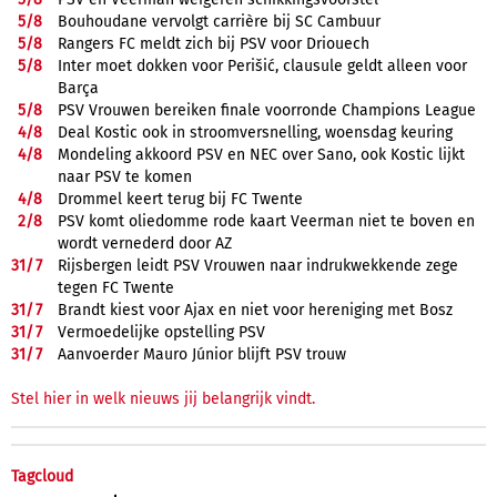
5/
8
Bouhoudane vervolgt carrière bij SC Cambuur
5/
8
Rangers FC meldt zich bij PSV voor Driouech
5/
8
Inter moet dokken voor Perišić, clausule geldt alleen voor
Barça
5/
8
PSV Vrouwen bereiken finale voorronde Champions League
4/
8
Deal Kostic ook in stroomversnelling, woensdag keuring
4/
8
Mondeling akkoord PSV en NEC over Sano, ook Kostic lijkt
naar PSV te komen
4/
8
Drommel keert terug bij FC Twente
2/
8
PSV komt oliedomme rode kaart Veerman niet te boven en
wordt vernederd door AZ
31/
7
Rijsbergen leidt PSV Vrouwen naar indrukwekkende zege
tegen FC Twente
31/
7
Brandt kiest voor Ajax en niet voor hereniging met Bosz
31/
7
Vermoedelijke opstelling PSV
31/
7
Aanvoerder Mauro Júnior blijft PSV trouw
Stel hier in welk nieuws jij belangrijk vindt.
Tagcloud