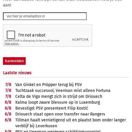
aan!
Laatste nieuws
7/
8
Van Ginkel en Pröpper terug bij PSV
7/
8
Tuchtzaak succesvol, Veerman mist alleen Fortuna
7/
8
Celta de Vigo mengt zich in strijd om Driouech
6/
8
Kalma loopt zware blessure op in Luxemburg
6/
8
Bevestigd: PSV presenteert Filip Kostić
6/
8
Driouech staat open voor transfer naar Rangers
6/
8
Tillman haalt vernietigend uit en plaatst bom onder langer
verblijf bij Leverkusen
5/
8
PSV en Veerman weigeren schikkingsvoorstel