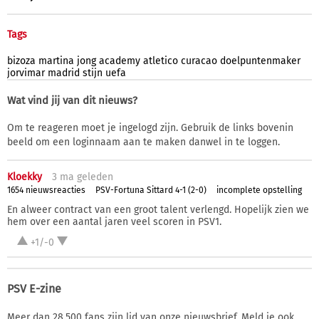
Tags
bizoza
martina
jong
academy
atletico
curacao
doelpuntenmaker
jorvimar
madrid
stijn
uefa
Wat vind jij van dit nieuws?
Om te reageren moet je ingelogd zijn. Gebruik de links bovenin
beeld om een loginnaam aan te maken danwel in te loggen.
Kloekky
3 ma
geleden
1654 nieuwsreacties
PSV-Fortuna Sittard 4-1 (2-0)
incomplete opstelling
En alweer contract van een groot talent verlengd. Hopelijk zien we
hem over een aantal jaren veel scoren in PSV1.
+1/-0
PSV E-zine
Meer dan 28.500 fans zijn lid van onze nieuwsbrief. Meld je ook