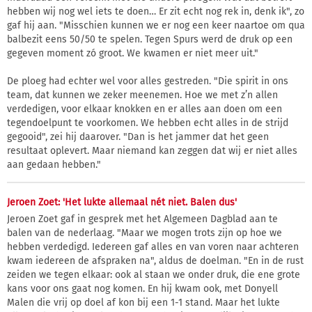
hebben wij nog wel iets te doen… Er zit echt nog rek in, denk ik", zo
gaf hij aan. "Misschien kunnen we er nog een keer naartoe om qua
balbezit eens 50/50 te spelen. Tegen Spurs werd de druk op een
gegeven moment zó groot. We kwamen er niet meer uit."
De ploeg had echter wel voor alles gestreden. "Die spirit in ons
team, dat kunnen we zeker meenemen. Hoe we met z’n allen
verdedigen, voor elkaar knokken en er alles aan doen om een
tegendoelpunt te voorkomen. We hebben echt alles in de strijd
gegooid", zei hij daarover. "Dan is het jammer dat het geen
resultaat oplevert. Maar niemand kan zeggen dat wij er niet alles
aan gedaan hebben."
Jeroen Zoet: 'Het lukte allemaal nét niet. Balen dus'
Jeroen Zoet gaf in gesprek met het Algemeen Dagblad aan te
balen van de nederlaag. "Maar we mogen trots zijn op hoe we
hebben verdedigd. Iedereen gaf alles en van voren naar achteren
kwam iedereen de afspraken na", aldus de doelman. "En in de rust
zeiden we tegen elkaar: ook al staan we onder druk, die ene grote
kans voor ons gaat nog komen. En hij kwam ook, met Donyell
Malen die vrij op doel af kon bij een 1-1 stand. Maar het lukte