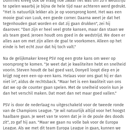
Dumfries kreeg ook de vraag hoe zwaar het was om zo'n wedstrijd
te spelen waarbij je bijna de hele tijd naar achteren werd gedrukt.
"Het is natuurlijk lekker als je op voorsprong komt. Het was een
mooie goal van Luuk, een goede corner. Daarna weet je dat het
tegenhouden gaat worden en dat zij gaan drukken", zei hij
daarover. "Dan zijn er heel veel grote kansen, maar dan staan we
als team goed. Jeroen houdt ons goed in de wedstrijd. We doen er
alles aan om met zijn allen de goal te voorkomen. Alleen op het
einde is het echt zuur dat hij toch valt."
Na de gelijkmaker kreeg PSV nog een grote kans om weer op
voorsprong te komen. "Je weet dat je kwaliteiten hebt en snelheid
voorin. Steven houdt de bal goed vast, Donyell loopt diep en je
krijgt nog een een-op-een kans. Helaas voor ons gaat hij er dan
niet in", aldus de rechtsback. "Maar het is een kwaliteit van ons
dat we op de counter gaan spelen. Met de snelheid voorin kun je
dan het verschil maken. Dat moet dan net maar goed vallen."
PSV is door de nederlaag nu uitgeschakeld voor de tweede ronde
van de Champions League. "Je wil natuurlijk altijd voor het hoogst
haalbare gaan. Je weet van te voren dat je in de poule des doods
zit", zo gaf hij aan. "Maar we gaan nu volle bak voor de Europa
League. Als we met dit team Europa League in gaan, kunnen we