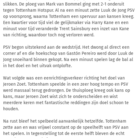
slikken. De ploeg van Mark van Bommel ging met 2-1 onderuit
tegen Tottenham Hotspur. Al na een minuut zette Luuk de Jong PSV
op voorsprong, waarna Tottenham een spervuur aan kansen kreeg.
Een kwartier voor tijd viel de gelijkmaker via Harry Kane en een
minuut voor tijd veranderde Trent Sainsbury een inzet van Kane
van richting, waardoor toch nog verloren werd.
PSV begon uitstekend aan de wedstrijd. Het dwong al direct een
corner af en die hoekschop van Gastón Pereiro werd door Luuk de
Jong snoeihard binnen gekopt. Na een minuut spelen lag de bal al
in het doel en het uitvak ontplofte.
Wat volgde was een eenrichtingsverkeer richting het doel van
Jeroen Zoet. Tottenham speelde in een zeer hoog tempo en PSV
werd massaal terug gedrongen. De thuisploeg kreeg ook kans op
kans, maar Jeroen Zoet wist zich te onderscheiden en wist
meerdere keren met fantastische reddingen zijn doel schoon te
houden.
Na rust bleef het spelbeeld aanvankelijk hetzelfde. Tottenham
zette aan en was vrijwel constant op de speelhelft van PSV aan
het spelen. In tegenstelling tot de eerste helft bleven de echt