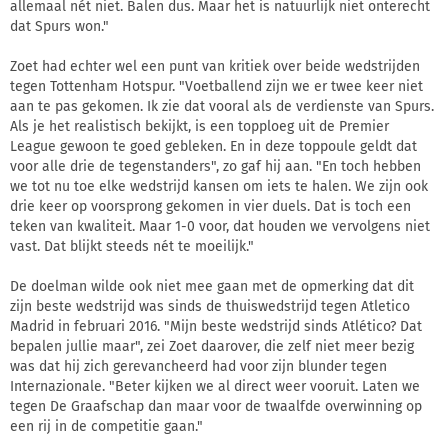
allemaal nét niet. Balen dus. Maar het is natuurlijk niet onterecht
dat Spurs won."
Zoet had echter wel een punt van kritiek over beide wedstrijden
tegen Tottenham Hotspur. "Voetballend zijn we er twee keer niet
aan te pas gekomen. Ik zie dat vooral als de verdienste van Spurs.
Als je het realistisch bekijkt, is een topploeg uit de Premier
League gewoon te goed gebleken. En in deze toppoule geldt dat
voor alle drie de tegenstanders", zo gaf hij aan. "En toch hebben
we tot nu toe elke wedstrijd kansen om iets te halen. We zijn ook
drie keer op voorsprong gekomen in vier duels. Dat is toch een
teken van kwaliteit. Maar 1-0 voor, dat houden we vervolgens niet
vast. Dat blijkt steeds nét te moeilijk."
De doelman wilde ook niet mee gaan met de opmerking dat dit
zijn beste wedstrijd was sinds de thuiswedstrijd tegen Atletico
Madrid in februari 2016. "Mijn beste wedstrijd sinds Atlético? Dat
bepalen jullie maar", zei Zoet daarover, die zelf niet meer bezig
was dat hij zich gerevancheerd had voor zijn blunder tegen
Internazionale. "Beter kijken we al direct weer vooruit. Laten we
tegen De Graafschap dan maar voor de twaalfde overwinning op
een rij in de competitie gaan."