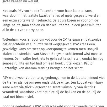
grote kansen nu wel uit.
Net zoals PSV vocht ook Tottenham voor haar laatste kans,
waardoor in het laatste kwartier alles of niets gespeeld werd en
een extra spits werd ingebracht. De Spurs kozen er voor om de
lange bal te gaan spelen en dat resulteerde in een paar minuten
al in de 1-1 van Harry Kane.
Tottenham koos er voor om vol voor de 2-1 te gaan en dat zorgde
dat er achterin veel ruimte werd weggegeven. PSV kreeg een
geweldige kans om weer op voorsprong te komen toen Donyell
Malen een steekbal van Steven Bergwijn schitterend wist mee te
nemen. De invaller leek iets te gehaast te schieten, omdat hij nog
genoeg ruimte en tijd had om een hoek uit te kiezen. Paulo
Gazzaniga kon daarom redding brengen op het schot.
PSV werd weer verder terug gedrongen en in de laatste minuut viel
de treffer alsnog om zeer ongelukkige wijze. Een kopbal van Harry
Kane werd via Nick Viergever en Trent Sainsbury van richting
veranderd, waardoor Zoet net niet bij de bal kon en de bal bij de
paal net binnen viel.
Door de nederlaag is PSV uitgeschakeld voor de tweede ronde van