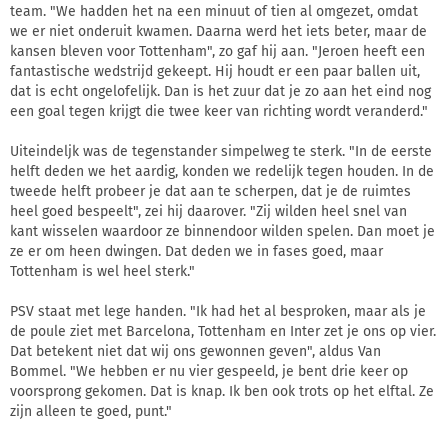
team. "We hadden het na een minuut of tien al omgezet, omdat
we er niet onderuit kwamen. Daarna werd het iets beter, maar de
kansen bleven voor Tottenham", zo gaf hij aan. "Jeroen heeft een
fantastische wedstrijd gekeept. Hij houdt er een paar ballen uit,
dat is echt ongelofelijk. Dan is het zuur dat je zo aan het eind nog
een goal tegen krijgt die twee keer van richting wordt veranderd."
Uiteindeljk was de tegenstander simpelweg te sterk. "In de eerste
helft deden we het aardig, konden we redelijk tegen houden. In de
tweede helft probeer je dat aan te scherpen, dat je de ruimtes
heel goed bespeelt", zei hij daarover. "Zij wilden heel snel van
kant wisselen waardoor ze binnendoor wilden spelen. Dan moet je
ze er om heen dwingen. Dat deden we in fases goed, maar
Tottenham is wel heel sterk."
PSV staat met lege handen. "Ik had het al besproken, maar als je
de poule ziet met Barcelona, Tottenham en Inter zet je ons op vier.
Dat betekent niet dat wij ons gewonnen geven", aldus Van
Bommel. "We hebben er nu vier gespeeld, je bent drie keer op
voorsprong gekomen. Dat is knap. Ik ben ook trots op het elftal. Ze
zijn alleen te goed, punt."