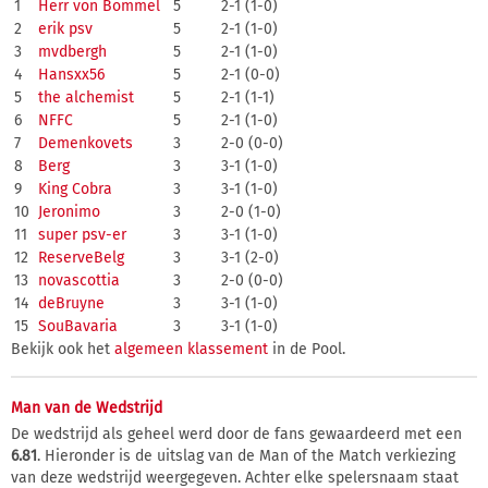
1
Herr von Bommel
5
2-1 (1-0)
2
erik psv
5
2-1 (1-0)
3
mvdbergh
5
2-1 (1-0)
4
Hansxx56
5
2-1 (0-0)
5
the alchemist
5
2-1 (1-1)
6
NFFC
5
2-1 (1-0)
7
Demenkovets
3
2-0 (0-0)
8
Berg
3
3-1 (1-0)
9
King Cobra
3
3-1 (1-0)
10
Jeronimo
3
2-0 (1-0)
11
super psv-er
3
3-1 (1-0)
12
ReserveBelg
3
3-1 (2-0)
13
novascottia
3
2-0 (0-0)
14
deBruyne
3
3-1 (1-0)
15
SouBavaria
3
3-1 (1-0)
Bekijk ook het
algemeen klassement
in de Pool.
Man van de Wedstrijd
De wedstrijd als geheel werd door de fans gewaardeerd met een
6.81
. Hieronder is de uitslag van de Man of the Match verkiezing
van deze wedstrijd weergegeven. Achter elke spelersnaam staat