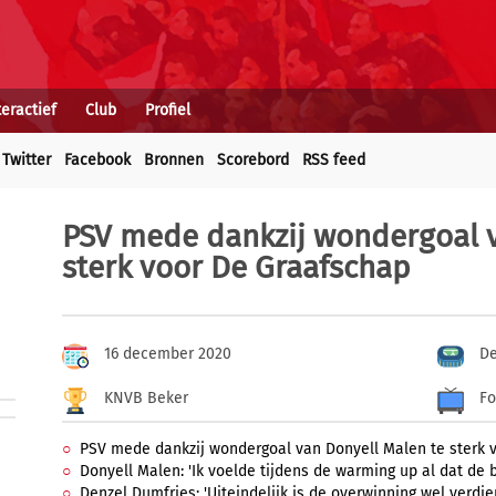
teractief
Club
Profiel
Twitter
Facebook
Bronnen
Scorebord
RSS feed
PSV mede dankzij wondergoal v
sterk voor De Graafschap
16 december 2020
De
KNVB Beker
Fo
PSV mede dankzij wondergoal van Donyell Malen te sterk 
Donyell Malen: 'Ik voelde tijdens de warming up al dat de b
Denzel Dumfries: 'Uiteindelijk is de overwinning wel verd