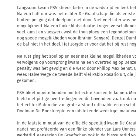
Langzaam kwam PSV steeds beter in de wedstrijd en leek het 
Na een half uur was het echter De Graafschap die als eerste
buitenspel ging dat doelpunt niet door. Niet veel later was 
mogelijkheid. Na een flinke klutssituatie kregen verschillen
veel kunst en vliegwerk wist de thuisploeg een tegendoelpu
nog goede mogelijkheden voor Ibrahim Sangaré, Denzel Dumfr
de bal niet in het doel. Het zorgde er voor dat het bij rust nog
Na rust ging het spel op en neer met kleine mogelijkheden v
vervolgens op voorsprong kwam na een overtreding op Denzel
penalty was het gevolg en die werd door Philipp Max benut.
weer. Halverwege de tweede helft viel Pablo Rosario uit, die j
gekomen.
PSV bleef moeite houden om tot echte kansen te komen. Med
hield met pittige overtredingen en dit bovendien vaak ook no
het echter Malen die van grote afstand uithaalde en op schit
Doelman De Boer keepte een uitstekende wedstrijd, maar was
In de laatste minuut van de officiële speeltijd kwam De Graa
nadat het profiteerde van een flinke blunder van Lars Unners
wedstrijd, aangezien De Graafschap ook in de blessuretijd vo