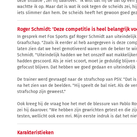
deze situatie", zei hij daarover. "Ik wist dat hij de bal op 
wachtte ik op. Maar dat is wat ik ook tegen de scheids zei, hi
iets slimmer dan hem. De scheids heeft het gewoon goed gezi
Roger Schmidt: 'Deze competitie is heel belangrijk vo
In gesprek met Fox Sports gaf Roger Schmidt aan uiteindelijk
Graafschap. "Zoals ik eerder al heb aangegeven is deze compe
laten zien dat we heel gemotiveerd waren om de beker te w
Schmidt. "Uiteindelijk hadden we het onszelf wat makkelijk
hadden gescoord. Als je niet scoort, moet je geduldig blijve
gefocust blijven. Dat hebben we goed gedaan en uiteindelijk 
De trainer werd gevraagd naar de strafschop van PSV. "Dat is 
na het zien van de beelden. "Hij speelt de bal niet. Als de v
strafschop zijn geweest."
Ook kreeg hij de vraag hoe het met de blessure van Pablo Rosa
zei hij daarover. "We hebben zijn gewrichten getest en die 
testen, wellicht ook een mri. Mijn eerste indruk is dat het niet
Karakteristieken