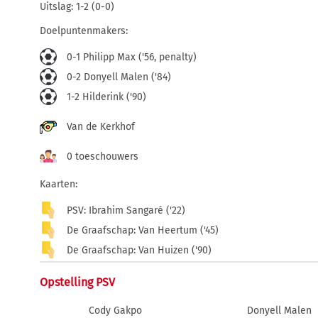
Uitslag: 1-2 (0-0)
Doelpuntenmakers:
0-1 Philipp Max ('56, penalty)
0-2 Donyell Malen ('84)
1-2 Hilderink ('90)
Van de Kerkhof
0 toeschouwers
Kaarten:
PSV: Ibrahim Sangaré ('22)
De Graafschap: Van Heertum ('45)
De Graafschap: Van Huizen ('90)
Opstelling PSV
Cody Gakpo
Donyell Malen