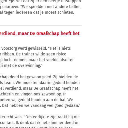
en. "Je ziet dat zij er een beetje uitstappen
ij daarover. "We speelden met andere ballen
 al tegen iedereen dat je moest schieten,
verdiend, maar De Graafschap heeft het
 voorzorg werd gewisseld. "Het is niets
 ribben. De trainer wilde geen risico
ap lucht nemen, maar het voelde alsof er
lij met de overwinning."
schap deed het gewoon goed. Zij hielden de
n als team. We moesten daarin geduld houden
wel verdiend, maar De Graafschap heeft het
 achterin en vingen ons gewoon op. In
oeten wij geduld houden aan de bal. We
al. Dat hebben we vandaag wel goed gedaan."
recht was. "Om eerlijk te zijn raakt hij me
contact. Ik denk dat ik het slimmer deed in