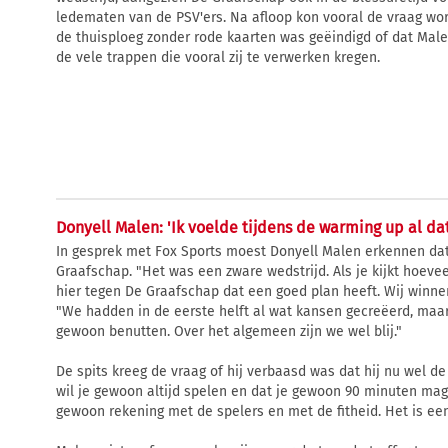
ledematen van de PSV'ers. Na afloop kon vooral de vraag wo
de thuisploeg zonder rode kaarten was geëindigd of dat Male
de vele trappen die vooral zij te verwerken kregen.
Donyell Malen: 'Ik voelde tijdens de warming up al dat
In gesprek met Fox Sports moest Donyell Malen erkennen da
Graafschap. "Het was een zware wedstrijd. Als je kijkt hoev
hier tegen De Graafschap dat een goed plan heeft. Wij winn
"We hadden in de eerste helft al wat kansen gecreëerd, maar
gewoon benutten. Over het algemeen zijn we wel blij."
De spits kreeg de vraag of hij verbaasd was dat hij nu wel de
wil je gewoon altijd spelen en dat je gewoon 90 minuten mag 
gewoon rekening met de spelers en met de fitheid. Het is een