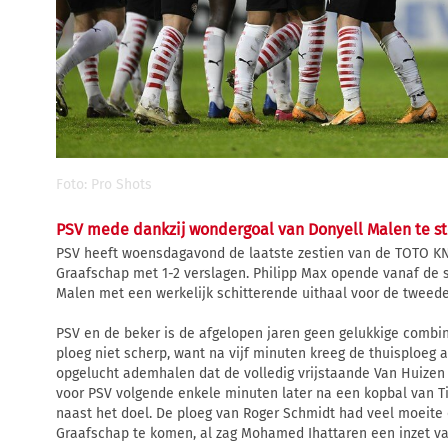
Foto: Pro Shots
PSV mede dankzij wondergoal van Donyell Malen te st
PSV heeft woensdagavond de laatste zestien van de TOTO K
Graafschap met 1-2 verslagen. Philipp Max opende vanaf de st
Malen met een werkelijk schitterende uithaal voor de tweede 
PSV en de beker is de afgelopen jaren geen gelukkige combi
ploeg niet scherp, want na vijf minuten kreeg de thuisploeg 
opgelucht ademhalen dat de volledig vrijstaande Van Huizen 
voor PSV volgende enkele minuten later na een kopbal van Ti
naast het doel. De ploeg van Roger Schmidt had veel moeite
Graafschap te komen, al zag Mohamed Ihattaren een inzet va