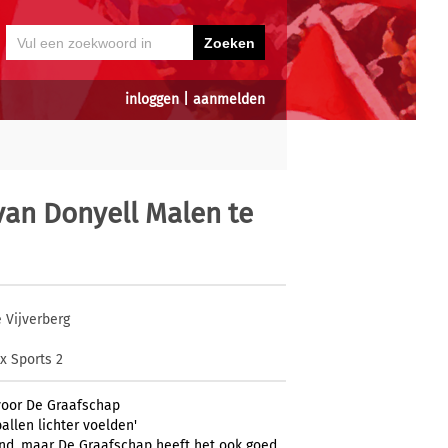
inloggen
|
aanmelden
an Donyell Malen te
 Vijverberg
x Sports 2
voor De Graafschap
allen lichter voelden'
iend, maar De Graafschap heeft het ook goed