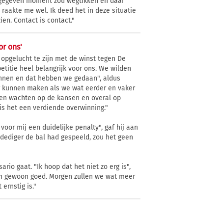
een gegeven moment zou wegtikken en daar
j raakte me wel. Ik deed het in deze situatie
en. Contact is contact."
or ons'
 opgelucht te zijn met de winst tegen De
titie heel belangrijk voor ons. We wilden
innen en dat hebben we gedaan", aldus
er kunnen maken als we wat eerder en vaker
n en wachten op de kansen en overal op
is het een verdiende overwinning."
voor mij een duidelijke penalty", gaf hij aan
erdediger de bal had gespeeld, zou het geen
rio gaat. "Ik hoop dat het niet zo erg is",
zijn gewoon goed. Morgen zullen we wat meer
 ernstig is."