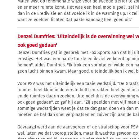
Malen wist op fenomenale wijze voor de tweede treffer te zorg
en er meer ruimte komt. Het was een heel mooie goal", zei h
dan in de Eredivisie en dat voelde ik in de warming up. Ik zei
want ze voelden lichter. Dat pakte vandaag heel goed uit."
Denzel Dumfries: 'Uiteindelijk is de overwinning wel 
ook goed gedaan'
Denzel Dumfries gaf in gesprek met Fox Sports aan dat hij uit
ernstigs. Het was een harde tackle en ik viel verkeerd op mijn
nemen", aldus Dumfries. "Ik trok een sprintje en wilde een h
geen lucht binnen kwam. Maar goed, uiteindelijk ben ik wel b
Voor PSV was het uiteindelijk een taaie wedstrijd. "De Graaf
ruimtes heel klein in de eerste helft en zakten heel goed i
en de ruimtes daarin zoeken. Uiteindelijk is de overwinning 
ook goed gedaan", zo gaf hij aan. "Zij speelden met vijf man
sommige wedstrijden weet je dat ze dat gaan doen en dan m
moeten de bal dan snel verplaatsen en zuiver zijn aan de b
Gevraagd werd aan de aanvoerder of de strafschop voor PSV te
wel, laten we dat voorop stellen, maar ik wachtte gewoon op 