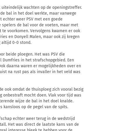
uiteindelijk wachten op de openingstreffer.
 de bal in het doel werkte, maar vanwege
het echter weer PSV met een goede
de spelers de bal voor de voeten, maar met
nt te voorkomen. Vervolgens kwamen er ook
ies en Donyell Malen, maar ook zij kregen
 altijd 0-0 stond.
oor beide ploegen. Het was PSV die
 Dumfries in het strafschopgebied. Een
 Ook daarna waren er mogelijkheden over en
uist na rust pas als invaller in het veld was
e ook omdat de thuisploeg zich vooral bezig
g onbestraft mocht doen. Vlak voor tijd was
terende wijze de bal in het doel knalde.
 kansloos op de pegel van de spits.
fschap echter weer terug in de wedstrijd
tall. Het was direct de laatste kans van de
oral interesse bleek te hebben voor de