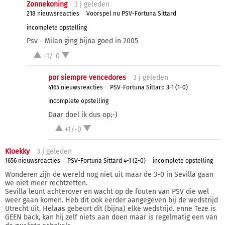
Zonnekoning
3 j
geleden
218 nieuwsreacties
Voorspel nu PSV-Fortuna Sittard
incomplete opstelling
Psv - Milan ging bijna goed in 2005
+1/-0
por siempre vencedores
3 j
geleden
4165 nieuwsreacties
PSV-Fortuna Sittard 3-1 (1-0)
incomplete opstelling
Daar doel ik dus op;-)
+1/-0
Kloekky
3 j
geleden
1656 nieuwsreacties
PSV-Fortuna Sittard 4-1 (2-0)
incomplete opstelling
Wonderen zijn de wereld nog niet uit maar de 3-0 in Sevilla gaan
we niet meer rechtzetten.
Sevilla leunt achterover en wacht op de fouten van PSV die wel
weer gaan komen. Heb dit ook eerder aangegeven bij de wedstrijd
Utrecht uit. Helaas gebeurt dit (bijna) elke wedstrijd. enne Teze is
GEEN back, kan hij zelf niets aan doen maar is regelmatig een van