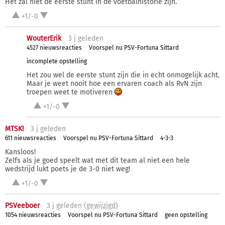
Het zal niet de eerste stunt in de voetbalhistorie zijn.
+1/-0
WouterErik
3 j
geleden
4527 nieuwsreacties
Voorspel nu PSV-Fortuna Sittard
incomplete opstelling
Het zou wel de eerste stunt zijn die in echt onmogelijk acht.
Maar je weet nooit hoe een ervaren coach als RvN zijn
troepen weet te motiveren
+1/-0
MTSK!
3 j
geleden
611 nieuwsreacties
Voorspel nu PSV-Fortuna Sittard
4-3-3
Kansloos!
Zelfs als je goed speelt wat met dit team al niet een hele
wedstrijd lukt poets je de 3-0 niet weg!
+1/-0
PSVeeboer
3 j
geleden (
gewijzigd
)
1054 nieuwsreacties
Voorspel nu PSV-Fortuna Sittard
geen opstelling