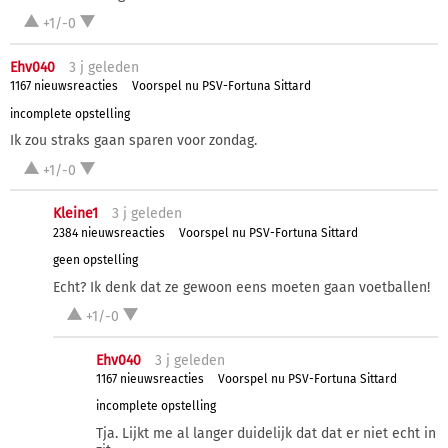
+1/-0
Ehv040
3 j
geleden
1167 nieuwsreacties
Voorspel nu PSV-Fortuna Sittard
incomplete opstelling
Ik zou straks gaan sparen voor zondag.
+1/-0
Kleine1
3 j
geleden
2384 nieuwsreacties
Voorspel nu PSV-Fortuna Sittard
geen opstelling
Echt? Ik denk dat ze gewoon eens moeten gaan voetballen!
+1/-0
Ehv040
3 j
geleden
1167 nieuwsreacties
Voorspel nu PSV-Fortuna Sittard
incomplete opstelling
Tja. Lijkt me al langer duidelijk dat dat er niet echt in