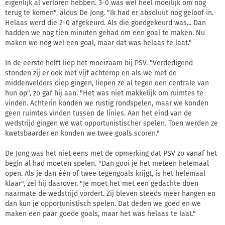
eigenlijk al verloren hebben. 3-0 was wel heel moeilijk om nog
terug te komen", aldus De Jong. "Ik had er absoluut nog geloof in.
Helaas werd die 2-0 afgekeurd. Als die goedgekeurd was... Dan
hadden we nog tien minuten gehad om een goal te maken. Nu
maken we nog wel een goal, maar dat was helaas te laat."
In de eerste helft liep het moeizaam bij PSV. "Verdedigend
stonden zij er ook met vijf achterop en als we met de
middenvelders diep gingen, liepen ze al tegen een centrale van
hun op", zo gaf hij aan. "Het was niet makkelijk om ruimtes te
vinden. Achterin konden we rustig rondspelen, maar we konden
geen ruimtes vinden tussen de linies. Aan het eind van de
wedstrijd gingen we wat opportunistischer spelen. Toen werden ze
kwetsbaarder en konden we twee goals scoren."
De Jong was het niet eens met de opmerking dat PSV zo vanaf het
begin al had moeten spelen. "Dan gooi je het meteen helemaal
open. Als je dan één of twee tegengoals krijgt, is het helemaal
klaar", zei hij daarover. "Je moet het met een gedachte doen
naarmate de wedstrijd vordert. Zij bleven steeds meer hangen en
dan kun je opportunistisch spelen. Dat deden we goed en we
maken een paar goede goals, maar het was helaas te laat."