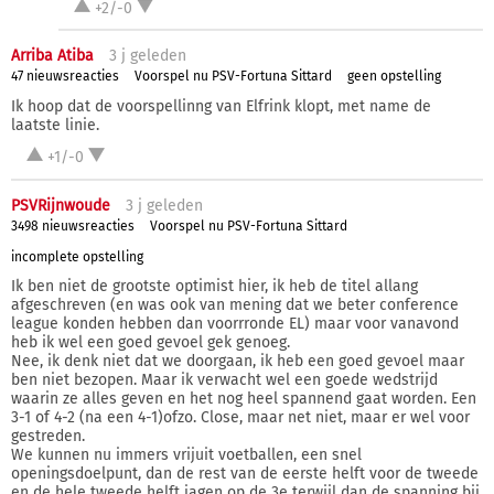
+2/-0
Arriba Atiba
3 j
geleden
47 nieuwsreacties
Voorspel nu PSV-Fortuna Sittard
geen opstelling
Ik hoop dat de voorspellinng van Elfrink klopt, met name de
laatste linie.
+1/-0
PSVRijnwoude
3 j
geleden
3498 nieuwsreacties
Voorspel nu PSV-Fortuna Sittard
incomplete opstelling
Ik ben niet de grootste optimist hier, ik heb de titel allang
afgeschreven (en was ook van mening dat we beter conference
league konden hebben dan voorrronde EL) maar voor vanavond
heb ik wel een goed gevoel gek genoeg.
Nee, ik denk niet dat we doorgaan, ik heb een goed gevoel maar
ben niet bezopen. Maar ik verwacht wel een goede wedstrijd
waarin ze alles geven en het nog heel spannend gaat worden. Een
3-1 of 4-2 (na een 4-1)ofzo. Close, maar net niet, maar er wel voor
gestreden.
We kunnen nu immers vrijuit voetballen, een snel
openingsdoelpunt, dan de rest van de eerste helft voor de tweede
en de hele tweede helft jagen op de 3e terwijl dan de spanning bij