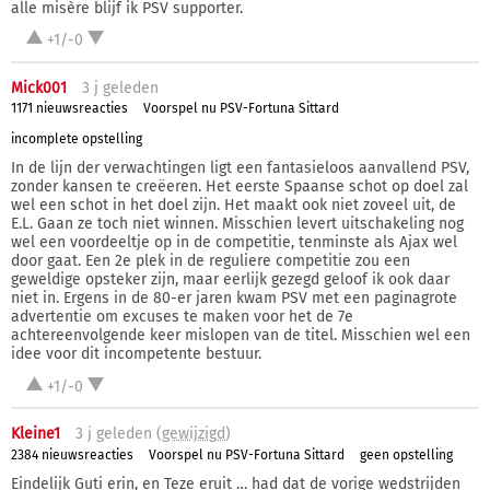
alle misère blijf ik PSV supporter.
+1/-0
Mick001
3 j
geleden
1171 nieuwsreacties
Voorspel nu PSV-Fortuna Sittard
incomplete opstelling
In de lijn der verwachtingen ligt een fantasieloos aanvallend PSV,
zonder kansen te creëeren. Het eerste Spaanse schot op doel zal
wel een schot in het doel zijn. Het maakt ook niet zoveel uit, de
E.L. Gaan ze toch niet winnen. Misschien levert uitschakeling nog
wel een voordeeltje op in de competitie, tenminste als Ajax wel
door gaat. Een 2e plek in de reguliere competitie zou een
geweldige opsteker zijn, maar eerlijk gezegd geloof ik ook daar
niet in. Ergens in de 80-er jaren kwam PSV met een paginagrote
advertentie om excuses te maken voor het de 7e
achtereenvolgende keer mislopen van de titel. Misschien wel een
idee voor dit incompetente bestuur.
+1/-0
Kleine1
3 j
geleden (
gewijzigd
)
2384 nieuwsreacties
Voorspel nu PSV-Fortuna Sittard
geen opstelling
Eindelijk Guti erin, en Teze eruit … had dat de vorige wedstrijden