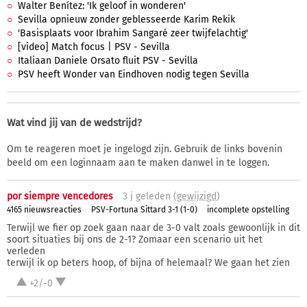
Walter Benítez: 'Ik geloof in wonderen'
Sevilla opnieuw zonder geblesseerde Karim Rekik
'Basisplaats voor Ibrahim Sangaré zeer twijfelachtig'
[video] Match focus | PSV - Sevilla
Italiaan Daniele Orsato fluit PSV - Sevilla
PSV heeft Wonder van Eindhoven nodig tegen Sevilla
Wat vind jij van de wedstrijd?
Om te reageren moet je ingelogd zijn. Gebruik de links bovenin
beeld om een loginnaam aan te maken danwel in te loggen.
por siempre vencedores
3 j
geleden (
gewijzigd
)
4165 nieuwsreacties
PSV-Fortuna Sittard 3-1 (1-0)
incomplete opstelling
Terwijl we fier op zoek gaan naar de 3-0 valt zoals gewoonlijk in dit
soort situaties bij ons de 2-1? Zomaar een scenario uit het
verleden
terwijl ik op beters hoop, of bijna of helemaal? We gaan het zien
+2/-0