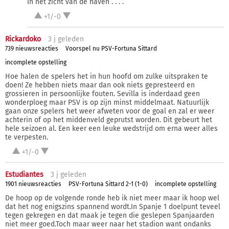
In het zicht van de haven . . . .
+1/-0
Rickardoko
3 j
geleden
739 nieuwsreacties
Voorspel nu PSV-Fortuna Sittard
incomplete opstelling
Hoe halen de spelers het in hun hoofd om zulke uitspraken te
doen! Ze hebben niets maar dan ook niets gepresteerd en
grossieren in persoonlijke fouten. Sevilla is inderdaad geen
wonderploeg maar PSV is op zijn minst middelmaat. Natuurlijk
gaan onze spelers het weer afweten voor de goal en zal er weer
achterin of op het middenveld geprutst worden. Dit gebeurt het
hele seizoen al. Een keer een leuke wedstrijd om erna weer alles
te verpesten.
+1/-0
Estudiantes
3 j
geleden
1901 nieuwsreacties
PSV-Fortuna Sittard 2-1 (1-0)
incomplete opstelling
De hoop op de volgende ronde heb ik niet meer maar ik hoop wel
dat het nog enigszins spannend wordt.In Spanje 1 doelpunt teveel
tegen gekregen en dat maak je tegen die geslepen Spanjaarden
niet meer goed.Toch maar weer naar het stadion want ondanks