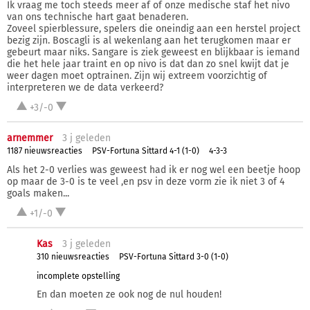
Ik vraag me toch steeds meer af of onze medische staf het nivo
van ons technische hart gaat benaderen.
Zoveel spierblessure, spelers die oneindig aan een herstel project
bezig zijn. Boscagli is al wekenlang aan het terugkomen maar er
gebeurt maar niks. Sangare is ziek geweest en blijkbaar is iemand
die het hele jaar traint en op nivo is dat dan zo snel kwijt dat je
weer dagen moet optrainen. Zijn wij extreem voorzichtig of
interpreteren we de data verkeerd?
+3/-0
arnemmer
3 j
geleden
1187 nieuwsreacties
PSV-Fortuna Sittard 4-1 (1-0)
4-3-3
Als het 2-0 verlies was geweest had ik er nog wel een beetje hoop
op maar de 3-0 is te veel ,en psv in deze vorm zie ik niet 3 of 4
goals maken...
+1/-0
Kas
3 j
geleden
310 nieuwsreacties
PSV-Fortuna Sittard 3-0 (1-0)
incomplete opstelling
En dan moeten ze ook nog de nul houden!