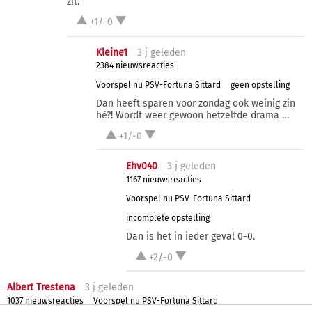
zit.
+1/-0
Kleine1
3 j
geleden
2384 nieuwsreacties
Voorspel nu PSV-Fortuna Sittard
geen opstelling
Dan heeft sparen voor zondag ook weinig zin
hè?! Wordt weer gewoon hetzelfde drama …
+1/-0
Ehv040
3 j
geleden
1167 nieuwsreacties
Voorspel nu PSV-Fortuna Sittard
incomplete opstelling
Dan is het in ieder geval 0-0.
+2/-0
Albert Trestena
3 j
geleden
1037 nieuwsreacties
Voorspel nu PSV-Fortuna Sittard