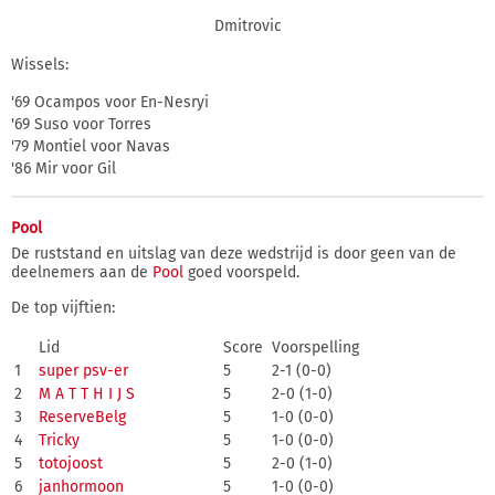
Dmitrovic
Wissels:
'69 Ocampos voor En-Nesryi
'69 Suso voor Torres
'79 Montiel voor Navas
'86 Mir voor Gil
Pool
De ruststand en uitslag van deze wedstrijd is door geen van de
deelnemers aan de
Pool
goed voorspeld.
De top vijftien:
Lid
Score
Voorspelling
1
super psv-er
5
2-1 (0-0)
2
M A T T H I J S
5
2-0 (1-0)
3
ReserveBelg
5
1-0 (0-0)
4
Tricky
5
1-0 (0-0)
5
totojoost
5
2-0 (1-0)
6
janhormoon
5
1-0 (0-0)