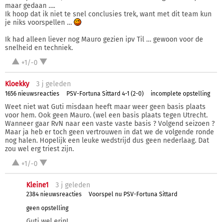
maar gedaan ….
Ik hoop dat ik niet te snel conclusies trek, want met dit team kun
je niks voorspellen …
Ik had alleen liever nog Mauro gezien ipv Til … gewoon voor de
snelheid en techniek.
+1/-0
Kloekky
3 j
geleden
1656 nieuwsreacties
PSV-Fortuna Sittard 4-1 (2-0)
incomplete opstelling
Weet niet wat Guti misdaan heeft maar weer geen basis plaats
voor hem. Ook geen Mauro. (wel een basis plaats tegen Utrecht.
Wanneer gaar RvN naar een vaste vaste basis ? Volgend seizoen ?
Maar ja heb er toch geen vertrouwen in dat we de volgende ronde
nog halen. Hopelijk een leuke wedstrijd dus geen nederlaag. Dat
zou wel erg triest zijn.
+1/-0
Kleine1
3 j
geleden
2384 nieuwsreacties
Voorspel nu PSV-Fortuna Sittard
geen opstelling
Guti wel erin!