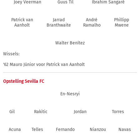
Joey Veerman
Guus Til
Ibrahim Sangaré
Patrick van
Jarrad
André
Phillipp
Aanholt
Branthwaite
Ramalho
Mwene
Walter Benítez
Wissels:
'62 Mauro Júnior voor Patrick van Aanholt
Opstelling Sevilla FC
En-Nesryi
Gil
Rakitic
Jordan
Torres
Acuna
Telles
Fernando
Nianzou
Navas