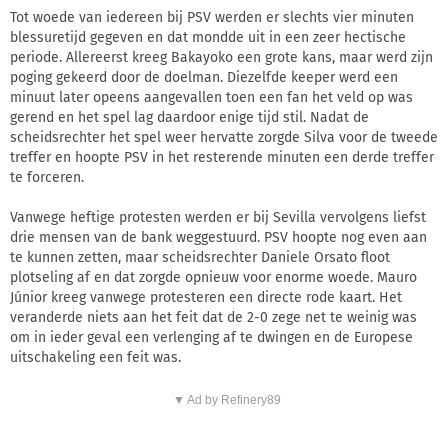
Tot woede van iedereen bij PSV werden er slechts vier minuten
blessuretijd gegeven en dat mondde uit in een zeer hectische
periode. Allereerst kreeg Bakayoko een grote kans, maar werd zijn
poging gekeerd door de doelman. Diezelfde keeper werd een
minuut later opeens aangevallen toen een fan het veld op was
gerend en het spel lag daardoor enige tijd stil. Nadat de
scheidsrechter het spel weer hervatte zorgde Silva voor de tweede
treffer en hoopte PSV in het resterende minuten een derde treffer
te forceren.
Vanwege heftige protesten werden er bij Sevilla vervolgens liefst
drie mensen van de bank weggestuurd. PSV hoopte nog even aan
te kunnen zetten, maar scheidsrechter Daniele Orsato floot
plotseling af en dat zorgde opnieuw voor enorme woede. Mauro
Júnior kreeg vanwege protesteren een directe rode kaart. Het
veranderde niets aan het feit dat de 2-0 zege net te weinig was
om in ieder geval een verlenging af te dwingen en de Europese
uitschakeling een feit was.
▼ Ad by Refinery89