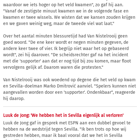
waardoor we iets hoger op het veld kwamen", zo gaf hij aan.
"Vanaf de zestigste minuut kwamen we in de volgende fase en
kwamen er twee wissels. We wisten dat we kansen zouden krijgen
en we gaven weinig weg, maar de tweede viel wat laat."
Over het aantal minuten blessuretijd had Van Nistelrooij geen
goed woord. "De ene keer wordt er negen minuten gegeven, de
andere keer twee of vier. Ik begrijp niet waar het op gebaseerd
wordt", zei hij daarover. "De scheidsrechter gaf na het incident
met die 'supporter' aan dat er nog tijd bij zou komen, maar floot
vervolgens gelijk af. Daarom waren die protesten."
Van Nistelrooij was ook woedend op degene die het veld op kwam
en Sevilla-doelman Marko Dmitrović aanviel. "Spelers kunnen niet
aangevallen worden door een 'supporter'. Ondenkbaar", reageerde
hij daarop.
Luuk de Jong: 'We hebben het in Sevilla eigenlijk al verloren'
Luuk de Jong gaf in gesprek met ESPN aan een dubbel gevoel te
hebben na de wedstrijd tegen Sevilla. "Ik ben trots op hoe wij
gestreden hebben, maar ik baal vooral dat we het in Sevilla