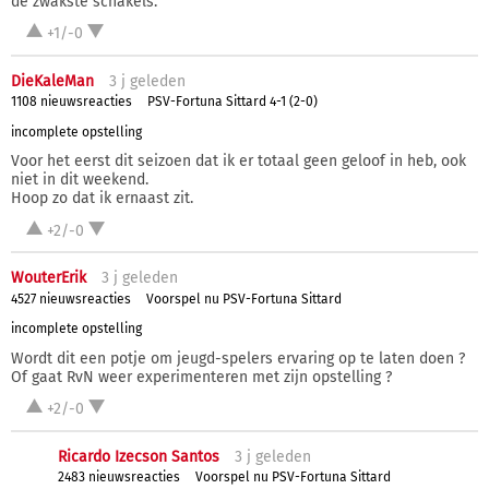
de zwakste schakels.
+1/-0
DieKaleMan
3 j
geleden
1108 nieuwsreacties
PSV-Fortuna Sittard 4-1 (2-0)
incomplete opstelling
Voor het eerst dit seizoen dat ik er totaal geen geloof in heb, ook
niet in dit weekend.
Hoop zo dat ik ernaast zit.
+2/-0
WouterErik
3 j
geleden
4527 nieuwsreacties
Voorspel nu PSV-Fortuna Sittard
incomplete opstelling
Wordt dit een potje om jeugd-spelers ervaring op te laten doen ?
Of gaat RvN weer experimenteren met zijn opstelling ?
+2/-0
Ricardo Izecson Santos
3 j
geleden
2483 nieuwsreacties
Voorspel nu PSV-Fortuna Sittard