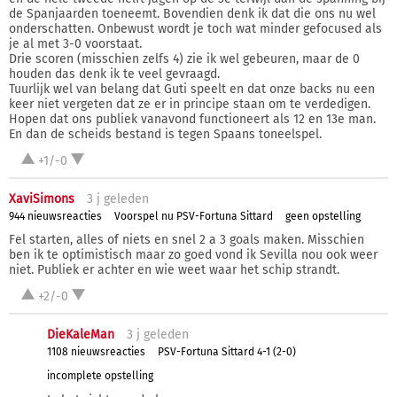
de Spanjaarden toeneemt. Bovendien denk ik dat die ons nu wel
onderschatten. Onbewust wordt je toch wat minder gefocused als
je al met 3-0 voorstaat.
Drie scoren (misschien zelfs 4) zie ik wel gebeuren, maar de 0
houden das denk ik te veel gevraagd.
Tuurlijk wel van belang dat Guti speelt en dat onze backs nu een
keer niet vergeten dat ze er in principe staan om te verdedigen.
Hopen dat ons publiek vanavond functioneert als 12 en 13e man.
En dan de scheids bestand is tegen Spaans toneelspel.
+1/-0
XaviSimons
3 j
geleden
944 nieuwsreacties
Voorspel nu PSV-Fortuna Sittard
geen opstelling
Fel starten, alles of niets en snel 2 a 3 goals maken. Misschien
ben ik te optimistisch maar zo goed vond ik Sevilla nou ook weer
niet. Publiek er achter en wie weet waar het schip strandt.
+2/-0
DieKaleMan
3 j
geleden
1108 nieuwsreacties
PSV-Fortuna Sittard 4-1 (2-0)
incomplete opstelling