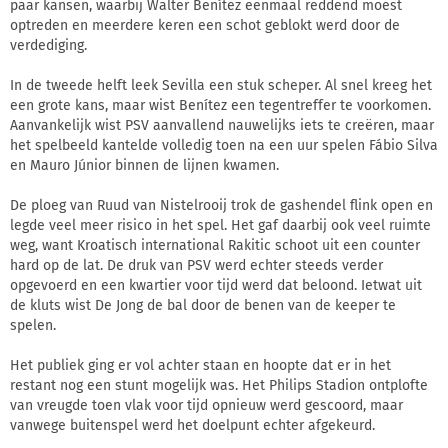
paar kansen, waarbij Walter Benítez eenmaal reddend moest
optreden en meerdere keren een schot geblokt werd door de
verdediging.
In de tweede helft leek Sevilla een stuk scheper. Al snel kreeg het
een grote kans, maar wist Benítez een tegentreffer te voorkomen.
Aanvankelijk wist PSV aanvallend nauwelijks iets te creëren, maar
het spelbeeld kantelde volledig toen na een uur spelen Fábio Silva
en Mauro Júnior binnen de lijnen kwamen.
De ploeg van Ruud van Nistelrooij trok de gashendel flink open en
legde veel meer risico in het spel. Het gaf daarbij ook veel ruimte
weg, want Kroatisch international Rakitic schoot uit een counter
hard op de lat. De druk van PSV werd echter steeds verder
opgevoerd en een kwartier voor tijd werd dat beloond. Ietwat uit
de kluts wist De Jong de bal door de benen van de keeper te
spelen.
Het publiek ging er vol achter staan en hoopte dat er in het
restant nog een stunt mogelijk was. Het Philips Stadion ontplofte
van vreugde toen vlak voor tijd opnieuw werd gescoord, maar
vanwege buitenspel werd het doelpunt echter afgekeurd.