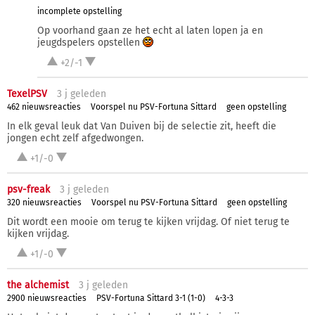
incomplete opstelling
Op voorhand gaan ze het echt al laten lopen ja en
jeugdspelers opstellen
+2/-1
TexelPSV
3 j
geleden
462 nieuwsreacties
Voorspel nu PSV-Fortuna Sittard
geen opstelling
In elk geval leuk dat Van Duiven bij de selectie zit, heeft die
jongen echt zelf afgedwongen.
+1/-0
psv-freak
3 j
geleden
320 nieuwsreacties
Voorspel nu PSV-Fortuna Sittard
geen opstelling
Dit wordt een mooie om terug te kijken vrijdag. Of niet terug te
kijken vrijdag.
+1/-0
the alchemist
3 j
geleden
2900 nieuwsreacties
PSV-Fortuna Sittard 3-1 (1-0)
4-3-3