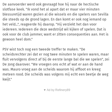
De aanvoerder werd ook gevraagd hoe hij naar de hectische
slotfase keek. "Ik vond het al apart dat er maar vier minuten
blessuretijd waren gezien al die wissels en die spelers van Sevilla
die steeds op de grond lagen. En dan komt er ook nog iemand op
het veld...", reageerde hij daarop. "Hij verziekt het dan voor
iedereen. Iedereen die deze wedstrijd wil kijken of spelen. Dat is
ook voor de club jammer, want er zitten consequenties aan. Het is
gewoon heel dom."
PSV wist toch nog een tweede treffer te maken. "De
scheidsrechter zei dat er nog twee minuten te spelen waren, maar
fluit vervolgens direct af bij de eerste lange bal die we spelen", zei
De Jong daarover. "We vroegen ons echt af wat er aan de hand
was. Mauro vroeg aan de scheids waarom hij affloot en kreeg
meteen rood. Die scheids was volgens mij echt een beetje de weg
kwijt."
▼ Ad by Refinery89