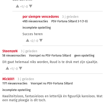
+1/-0
por siempre vencedores
3 j
geleden
4165 nieuwsreacties
PSV-Fortuna Sittard 3-1 (1-0)
incomplete opstelling
Succes heren
+2/-0
SteemzeN
3 j
geleden
58 nieuwsreacties
Voorspel nu PSV-Fortuna Sittard
geen opstelling
Dit gaat helemaal niks worden, Ruud is te druk met zijn sjaaltje.
+1/-0
Mick001
3 j
geleden
1171 nieuwsreacties
Voorspel nu PSV-Fortuna Sittard
incomplete opstelling
Kwaliteitsloos, fantasieloos en letterlijk én figuurlijk kansloos. Wat
een matig ploegje is dit toch.