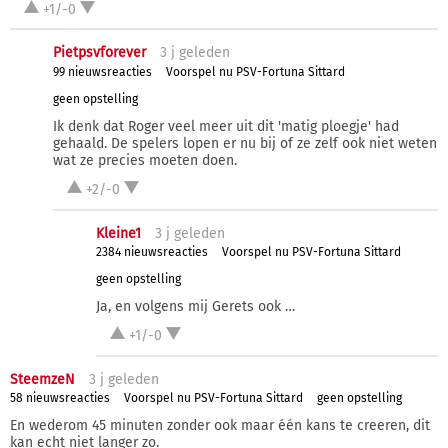
+1/-0
Pietpsvforever
3 j
geleden
99 nieuwsreacties
Voorspel nu PSV-Fortuna Sittard
geen opstelling
Ik denk dat Roger veel meer uit dit 'matig ploegje' had
gehaald. De spelers lopen er nu bij of ze zelf ook niet weten
wat ze precies moeten doen.
+2/-0
Kleine1
3 j
geleden
2384 nieuwsreacties
Voorspel nu PSV-Fortuna Sittard
geen opstelling
Ja, en volgens mij Gerets ook …
+1/-0
SteemzeN
3 j
geleden
58 nieuwsreacties
Voorspel nu PSV-Fortuna Sittard
geen opstelling
En wederom 45 minuten zonder ook maar één kans te creeren, dit
kan echt niet langer zo.