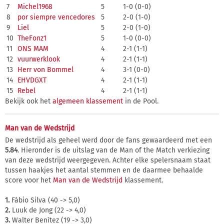
7
Michel1968
5
1-0 (0-0)
8
por siempre vencedores
5
2-0 (1-0)
9
Liel
5
2-0 (1-0)
10
TheFonz1
5
1-0 (0-0)
11
ONS MAM
4
2-1 (1-1)
12
vuurwerklook
4
2-1 (1-1)
13
Herr von Bommel
4
3-1 (0-0)
14
EHVDGXT
4
2-1 (1-1)
15
Rebel
4
2-1 (1-1)
Bekijk ook het
algemeen klassement
in de Pool.
Man van de Wedstrijd
De wedstrijd als geheel werd door de fans gewaardeerd met een
5.84
. Hieronder is de uitslag van de Man of the Match verkiezing
van deze wedstrijd weergegeven. Achter elke spelersnaam staat
tussen haakjes het aantal stemmen en de daarmee behaalde
score voor het
Man van de Wedstrijd
klassement.
1.
Fábio Silva (40 -> 5,0)
2.
Luuk de Jong (22 -> 4,0)
3.
Walter Benítez (19 -> 3,0)