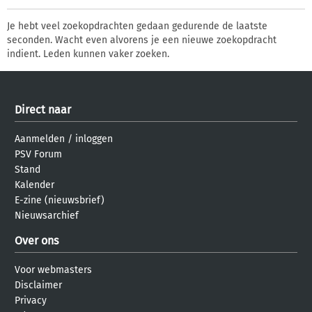
Je hebt veel zoekopdrachten gedaan gedurende de laatste
seconden. Wacht even alvorens je een nieuwe zoekopdracht
indient. Leden kunnen vaker zoeken.
Direct naar
Aanmelden
/
inloggen
PSV Forum
Stand
Kalender
E-zine (nieuwsbrief)
Nieuwsarchief
Over ons
Voor webmasters
Disclaimer
Privacy