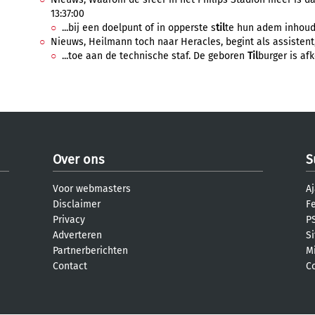
13:37:00
...bij een doelpunt of in opperste s
til
te hun adem inhoude
Nieuws, Heilmann toch naar Heracles, begint als assistent,
...toe aan de technische staf. De geboren
Til
burger is af
Over ons
S
Voor webmasters
Aj
Disclaimer
F
Privacy
PS
Adverteren
S
Partnerberichten
M
Contact
C