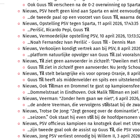
Ook Guus
Til
verscheen na de 0-2 overwinning op Sparta 
Nieuws, PSV heeft geen kind aan Sparta en wint eenvoudig, 
...de tweede paal op een voorzet van Guus
Til
, waarna de
Nieuws, Opstelling PSV tegen Sparta, 11 april 2026, 17:43:35
...Perišić, Ricardo Pepi, Guus
Til
Nieuws, Vermoedelijke opstelling PSV, 10 april 2026, 13:13:3
...Noah Fernandez Ivan Perišić - Guus
Til
- Dennis Man
Nieuws, Verkooijen kondigt vertrek aan bij PSV, 8 april 2026,
...platform natuurlijke opvolger van Guus
Til
zal vooralsno
Nieuws,
Til
ziet geen aanvoerder in zichzelf: "Dweilen met k
Guus
Til
ziet in zichzelf geen aanvoerder. Nu Jerdy Schou
Nieuws,
Til
stelt belangrijke eis voor oproep Oranje, 8 april
Guus
Til
heeft als middenvelder en spits een uitstekend 
Nieuws, Ook
Til
lman en Drommel te gast op kampioensfeest,
...Dommelstraat in Eindhoven. Ook Malik
Til
lman en Joël
Nieuws, Veerman: "Zonder hem gaan we niet", 6 april 2026,
...de andere Veerman, die vervolgens s
til
staat bij de zwa
Nieuws, Trotse De Jong: "Zegt genoeg over de dominantie", 6
...seizoen.” Ook staat hij even s
til
bij de hoofdpersonen va
Nieuws, PSV officieus kampioen na knotsgek duel met Utrech
...zijn tweede goal ook de assist op Guus
Til
, die PSV voo
Nieuws, Jong PSV verliest onnodig bij Willem II, 3 april 2026