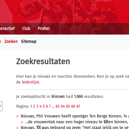
teractief
Club
Profiel
e
Zoeken
Sitemap
Zoekresultaten
Hier kan je nieuws en reacties doorzoeken. Ben je op zoek na
de
ledenlijst
.
Je zoekopdracht in
Nieuws
had
1.666
resultaten.
Pagina:
1
2
3
4
5
6
7
...
63
64
65
66
67
Nieuws, PSV Vrouwen heeft opvolger Ten Berge binnen, 14 a
...de vrouwentak naar een hoger niveau te
til
len binnen, 
Nieuws,
Til
was gebrand op zege: "Het staat lelijk om te verl