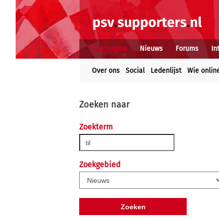
Voorpagina
Nieuws
Forums
In
Over ons
Social
Ledenlijst
Wie onlin
Zoeken naar
Zoekterm
Zoekgebied