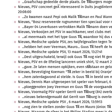
...Graafschap gedeelde derde plaats. De
Til
burgers moge
Nieuws, PSV concreet geÃ¯nteresseerd in Duits jeugdintern
20:08:00
...Zo kwamen naast Pepi ook Malik
Til
lman en Paul Wanner
Nieuws, "Bosz reserveerde rugnummer tien speciaal voor mi
...Bayer 04 Leverkusen vertrokken Malik
Til
mann doen ver
Nieuws, Verkooijen zet PSV in wachtkamer, veel clubs met i
...al meermaals met het type Guus
Til
, waardoor hij dus e
Nieuws, Medische update PSV, zes twijfelgevallen tegen Tels
...hebben het over Veerman, Mauro... Guus
Til
heeft de he
Nieuws, Medische update PSV, 13 maart 2026, 13:27:41
...Dest uitgeschakeld, terwijl ook Guus
Til
nog niet fit ge
Nieuws, PSV en de Efteling lanceren uniek shirt, 12 maart 2
...gave. Ze laten mensen opkijken, even s
til
staan en gelov
Nieuws, Bevestiging Koeman: "
Til
zeker in beeld bij Oranje"
...hem zaterdagavond al stelde. Is Guus
Til
in beeld om m
Nieuws, Dennis Man uitgeroepen tot speler van februari, 6 
...ploeggenoten Joey Veerman en Guus
Til
de voorgaande 
Nieuws, Voormalig PSV-speler Gerrit van
Til
burg (84) overl
...nieuws bekendgemaakt dat Gerrit van
Til
burg is overle
Nieuws, Medische update PSV , 6 maart 2026, 13:59:13
...nog zien te stellen zonder Guus
Til
en Mauro Júnior.
Til
Nieuws, Waarom de sfeer in het Philips Stadion meer is da