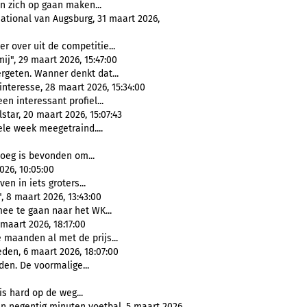
n zich op gaan maken...
ational van Augsburg, 31 maart 2026,
 over uit de competitie...
j", 29 maart 2026, 15:47:00
geten. Wanner denkt dat...
nteresse, 28 maart 2026, 15:34:00
en interessant profiel...
tar, 20 maart 2026, 15:07:43
le week meegetraind....
noeg is bevonden om...
026, 10:05:00
en in iets groters...
, 8 maart 2026, 13:43:00
ee te gaan naar het WK...
maart 2026, 18:17:00
maanden al met de prijs...
eden, 6 maart 2026, 18:07:00
den. De voormalige...
is hard op de weg...
n negentig minuten voetbal, 5 maart 2026,