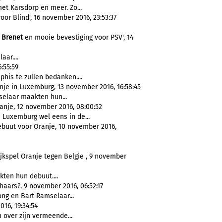
et Karsdorp en meer. Zo...
or Blind', 16 november 2016, 23:53:37
n
Brenet
en mooie bevestiging voor PSV', 14
ar....
:55:59
is te zullen bedanken....
anje in Luxemburg, 13 november 2016, 16:58:45
elaar maakten hun...
anje, 12 november 2016, 08:00:52
Luxemburg wel eens in de...
buut voor Oranje, 10 november 2016,
jkspel Oranje tegen Belgie , 9 november
ten hun debuut....
haars?, 9 november 2016, 06:52:17
ong en Bart Ramselaar...
016, 19:34:54
 over zijn vermeende...