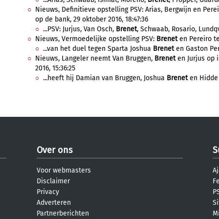
Nieuws, Definitieve opstelling PSV: Arias, Bergwijn en Perei
op de bank, 29 oktober 2016, 18:47:36
...PSV: Jurjus, Van Osch,
Brenet
, Schwaab, Rosario, Lundqvi
Nieuws, Vermoedelijke opstelling PSV:
Brenet
en Pereiro te
...van het duel tegen Sparta Joshua
Brenet
en Gaston Pere
Nieuws, Langeler neemt Van Bruggen,
Brenet
en Jurjus op i
2016, 15:36:25
...heeft hij Damian van Bruggen, Joshua
Brenet
en Hidde 
Over ons
S
Voor webmasters
Aj
Disclaimer
F
Privacy
PS
Adverteren
S
Partnerberichten
M