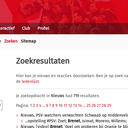
teractief
Club
Profiel
e
Zoeken
Sitemap
Zoekresultaten
Hier kan je nieuws en reacties doorzoeken. Ben je op zoek na
de
ledenlijst
.
Je zoekopdracht in
Nieuws
had
719
resultaten.
Pagina:
1
2
3
4
...
6
7
8
9
10
11
12
13
14
...
25
26
27
28
29
Nieuws, PSV-watchers verwachten Schwaab op middenveld t
...opstelling #PSV: Zoet;
Brenet
, Isimat, Moreno, Willems; 
Nieuws, [video]
Brenet
: 'doel om proberen bij Oranje te bli