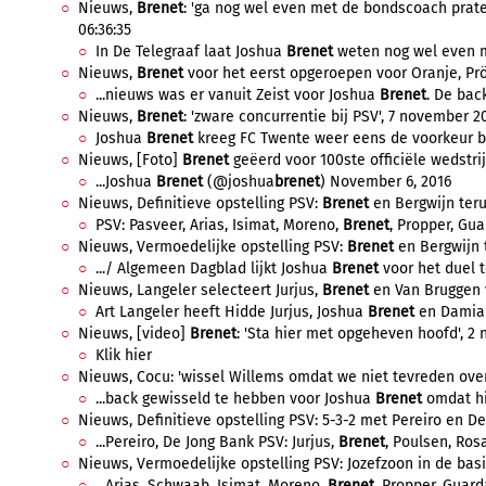
Nieuws,
Brenet
: 'ga nog wel even met de bondscoach prate
06:36:35
In De Telegraaf laat Joshua
Brenet
weten nog wel even me
Nieuws,
Brenet
voor het eerst opgeroepen voor Oranje, Pröp
...nieuws was er vanuit Zeist voor Joshua
Brenet
. De back
Nieuws,
Brenet
: 'zware concurrentie bij PSV', 7 november 20
Joshua
Brenet
kreeg FC Twente weer eens de voorkeur bov
Nieuws, [Foto]
Brenet
geëerd voor 100ste officiële wedstrij
...Joshua
Brenet
(@joshua
brenet
) November 6, 2016
Nieuws, Definitieve opstelling PSV:
Brenet
en Bergwijn teru
PSV: Pasveer, Arias, Isimat, Moreno,
Brenet
, Propper, Gua
Nieuws, Vermoedelijke opstelling PSV:
Brenet
en Bergwijn t
.../ Algemeen Dagblad lijkt Joshua
Brenet
voor het duel t
Nieuws, Langeler selecteert Jurjus,
Brenet
en Van Bruggen v
Art Langeler heeft Hidde Jurjus, Joshua
Brenet
en Damian
Nieuws, [video]
Brenet
: 'Sta hier met opgeheven hoofd', 2
Klik hier
Nieuws, Cocu: 'wissel Willems omdat we niet tevreden over
...back gewisseld te hebben voor Joshua
Brenet
omdat hij
Nieuws, Definitieve opstelling PSV: 5-3-2 met Pereiro en De
...Pereiro, De Jong Bank PSV: Jurjus,
Brenet
, Poulsen, Rosa
Nieuws, Vermoedelijke opstelling PSV: Jozefzoon in de basi
...Arias, Schwaab, Isimat, Moreno,
Brenet
, Propper, Guard