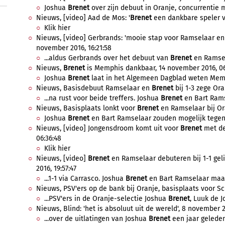
Joshua
Brenet
over zijn debuut in Oranje, concurrentie m
Nieuws, [video] Aad de Mos: '
Brenet
een dankbare speler vo
Klik hier
Nieuws, [video] Gerbrands: 'mooie stap voor Ramselaar e
november 2016, 16:21:58
...aldus Gerbrands over het debuut van
Brenet
en Ramsela
Nieuws,
Brenet
is Memphis dankbaar, 14 november 2016, 06
Joshua
Brenet
laat in het Algemeen Dagblad weten Memph
Nieuws, Basisdebuut Ramselaar en
Brenet
bij 1-3 zege Or
...na rust voor beide treffers. Joshua
Brenet
en Bart Rams
Nieuws, Basisplaats lonkt voor
Brenet
en Ramselaar bij Or
Joshua
Brenet
en Bart Ramselaar zouden mogelijk tegen 
Nieuws, [video] Jongensdroom komt uit voor
Brenet
met de
06:36:48
Klik hier
Nieuws, [video]
Brenet
en Ramselaar debuteren bij 1-1 geli
2016, 19:57:47
...1-1 via Carrasco. Joshua
Brenet
en Bart Ramselaar maak
Nieuws, PSV'ers op de bank bij Oranje, basisplaats voor Sc
...PSV'ers in de Oranje-selectie Joshua
Brenet
, Luuk de J
Nieuws, Blind: 'het is absoluut uit de wereld', 8 november 2
...over de uitlatingen van Joshua
Brenet
een jaar geleden