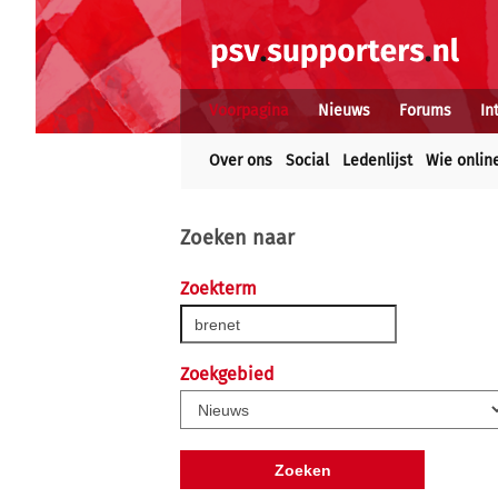
Voorpagina
Nieuws
Forums
In
Over ons
Social
Ledenlijst
Wie onlin
Zoeken naar
Zoekterm
Zoekgebied