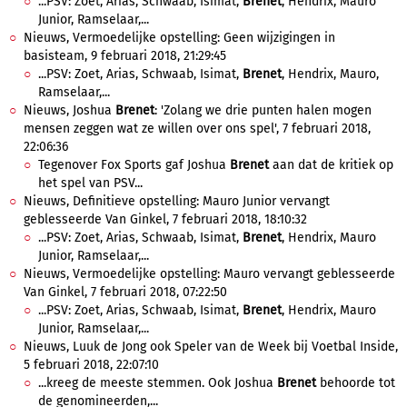
...PSV: Zoet, Arias, Schwaab, Isimat,
Brenet
, Hendrix, Mauro
Junior, Ramselaar,...
Nieuws, Vermoedelijke opstelling: Geen wijzigingen in
basisteam, 9 februari 2018, 21:29:45
...PSV: Zoet, Arias, Schwaab, Isimat,
Brenet
, Hendrix, Mauro,
Ramselaar,...
Nieuws, Joshua
Brenet
: 'Zolang we drie punten halen mogen
mensen zeggen wat ze willen over ons spel', 7 februari 2018,
22:06:36
Tegenover Fox Sports gaf Joshua
Brenet
aan dat de kritiek op
het spel van PSV...
Nieuws, Definitieve opstelling: Mauro Junior vervangt
geblesseerde Van Ginkel, 7 februari 2018, 18:10:32
...PSV: Zoet, Arias, Schwaab, Isimat,
Brenet
, Hendrix, Mauro
Junior, Ramselaar,...
Nieuws, Vermoedelijke opstelling: Mauro vervangt geblesseerde
Van Ginkel, 7 februari 2018, 07:22:50
...PSV: Zoet, Arias, Schwaab, Isimat,
Brenet
, Hendrix, Mauro
Junior, Ramselaar,...
Nieuws, Luuk de Jong ook Speler van de Week bij Voetbal Inside,
5 februari 2018, 22:07:10
...kreeg de meeste stemmen. Ook Joshua
Brenet
behoorde tot
de genomineerden,...