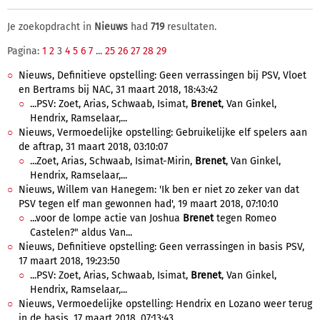
Je zoekopdracht in
Nieuws
had
719
resultaten.
Pagina:
1
2
3
4
5
6
7
...
25
26
27
28
29
Nieuws, Definitieve opstelling: Geen verrassingen bij PSV, Vloet
en Bertrams bij NAC, 31 maart 2018, 18:43:42
...PSV: Zoet, Arias, Schwaab, Isimat,
Brenet
, Van Ginkel,
Hendrix, Ramselaar,...
Nieuws, Vermoedelijke opstelling: Gebruikelijke elf spelers aan
de aftrap, 31 maart 2018, 03:10:07
...Zoet, Arias, Schwaab, Isimat-Mirin,
Brenet
, Van Ginkel,
Hendrix, Ramselaar,...
Nieuws, Willem van Hanegem: 'Ik ben er niet zo zeker van dat
PSV tegen elf man gewonnen had', 19 maart 2018, 07:10:10
...voor de lompe actie van Joshua
Brenet
tegen Romeo
Castelen?" aldus Van...
Nieuws, Definitieve opstelling: Geen verrassingen in basis PSV,
17 maart 2018, 19:23:50
...PSV: Zoet, Arias, Schwaab, Isimat,
Brenet
, Van Ginkel,
Hendrix, Ramselaar,...
Nieuws, Vermoedelijke opstelling: Hendrix en Lozano weer terug
in de basis, 17 maart 2018, 07:13:43