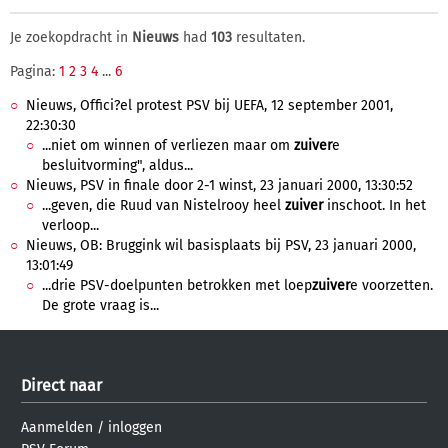
Je zoekopdracht in
Nieuws
had
103
resultaten.
Pagina:
1
2
3
4
...
6
Nieuws, Offici?el protest PSV bij UEFA, 12 september 2001,
22:30:30
...niet om winnen of verliezen maar om
zuiver
e
besluitvorming", aldus...
Nieuws, PSV in finale door 2-1 winst, 23 januari 2000, 13:30:52
...geven, die Ruud van Nistelrooy heel
zuiver
inschoot. In het
verloop...
Nieuws, OB: Bruggink wil basisplaats bij PSV, 23 januari 2000,
13:01:49
...drie PSV-doelpunten betrokken met loep
zuiver
e voorzetten.
De grote vraag is...
Direct naar
Aanmelden
/
inloggen