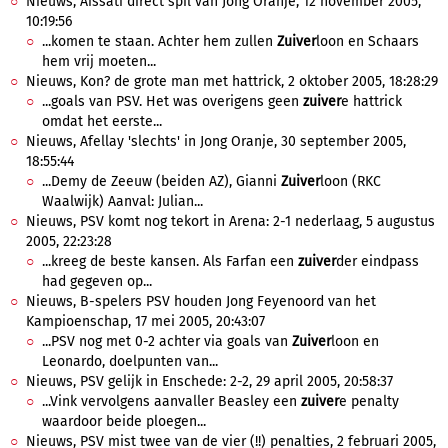
Nieuws, Aissati direct spil van Jong Oranje, 12 november 2005,
10:19:56
...komen te staan. Achter hem zullen
Zuiver
loon en Schaars
hem vrij moeten...
Nieuws, Kon? de grote man met hattrick, 2 oktober 2005, 18:28:29
...goals van PSV. Het was overigens geen
zuiver
e hattrick
omdat het eerste...
Nieuws, Afellay 'slechts' in Jong Oranje, 30 september 2005,
18:55:44
...Demy de Zeeuw (beiden AZ), Gianni
Zuiver
loon (RKC
Waalwijk) Aanval: Julian...
Nieuws, PSV komt nog tekort in Arena: 2-1 nederlaag, 5 augustus
2005, 22:23:28
...kreeg de beste kansen. Als Farfan een
zuiver
der eindpass
had gegeven op...
Nieuws, B-spelers PSV houden Jong Feyenoord van het
Kampioenschap, 17 mei 2005, 20:43:07
...PSV nog met 0-2 achter via goals van
Zuiver
loon en
Leonardo, doelpunten van...
Nieuws, PSV gelijk in Enschede: 2-2, 29 april 2005, 20:58:37
...Vink vervolgens aanvaller Beasley een
zuiver
e penalty
waardoor beide ploegen...
Nieuws, PSV mist twee van de vier (!!) penalties, 2 februari 2005,