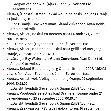
...Gregory van der Wiel (Ajax), Gianni
Zuiver
loon (sc
Heerenveen). ...
Nieuws, [Update] Otman Bakkal wel in de basis van Jong Oranje,
23 juni 2007, 10:39:19
...Jong Oranje: Boy Waterman; Gianni
Zuiver
loon, Ryan Donk,
Arnold Kruiswijk,...
Nieuws, Aissati, Bakkal en Beerens naar EK onder 21, 28 mei
2007, 15:36:49
...II), Ron Vlaar (Feyenoord), Gianni
Zuiver
loon (sc...
Nieuws, Aissati, Beerens en Bakkal naar gelijkspel met Jong
Oranje, 23 maart 2007, 20:32:11
...Oranje: Boy Waterman; Gianni
Zuiver
loon, Ryan Donk (46.
Arnold Kruiswijk),...
Nieuws, Debuut Beerens bij Jong Oranje, 16 maart 2007, 13:12:23
...II), Ron Vlaar (Feyenoord), Gianni
Zuiver
loon (sc...
Nieuws, Aissati wel, Afellay niet in Jong Oranje, 29 september
2006, 13:22:50
...Dwight Tiendalli (Feyenoord), Gianni
Zuiver
loon (sc...
Nieuws, Voorlopige selecties Jong Oranje en Oranje onder 21
bekendgemaakt, 23 september 2006, 00:19:57
...Dwight Tiendalli (Feyenoord), Gianni
Zuiver
loon (sc...
Nieuws, Zaak van o.a. PSV tegen gokkantoren, 16 september