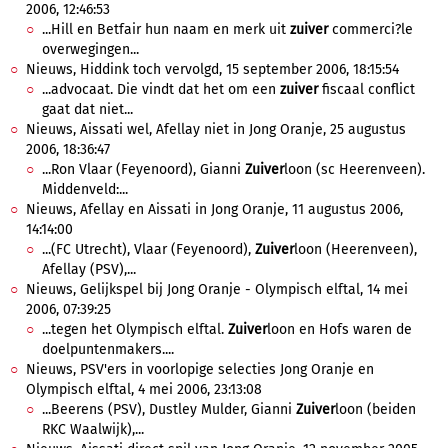
2006, 12:46:53
...Hill en Betfair hun naam en merk uit
zuiver
commerci?le
overwegingen...
Nieuws, Hiddink toch vervolgd, 15 september 2006, 18:15:54
...advocaat. Die vindt dat het om een
zuiver
fiscaal conflict
gaat dat niet...
Nieuws, Aissati wel, Afellay niet in Jong Oranje, 25 augustus
2006, 18:36:47
...Ron Vlaar (Feyenoord), Gianni
Zuiver
loon (sc Heerenveen).
Middenveld:...
Nieuws, Afellay en Aissati in Jong Oranje, 11 augustus 2006,
14:14:00
...(FC Utrecht), Vlaar (Feyenoord),
Zuiver
loon (Heerenveen),
Afellay (PSV),...
Nieuws, Gelijkspel bij Jong Oranje - Olympisch elftal, 14 mei
2006, 07:39:25
...tegen het Olympisch elftal.
Zuiver
loon en Hofs waren de
doelpuntenmakers....
Nieuws, PSV'ers in voorlopige selecties Jong Oranje en
Olympisch elftal, 4 mei 2006, 23:13:08
...Beerens (PSV), Dustley Mulder, Gianni
Zuiver
loon (beiden
RKC Waalwijk),...