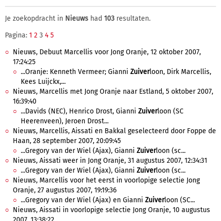
Je zoekopdracht in
Nieuws
had
103
resultaten.
Pagina:
1
2
3
4
5
Nieuws, Debuut Marcellis voor Jong Oranje, 12 oktober 2007,
17:24:25
...Oranje: Kenneth Vermeer; Gianni
Zuiver
loon, Dirk Marcellis,
Kees Luijckx,...
Nieuws, Marcellis met Jong Oranje naar Estland, 5 oktober 2007,
16:39:40
...Davids (NEC), Henrico Drost, Gianni
Zuiver
loon (SC
Heerenveen), Jeroen Drost...
Nieuws, Marcellis, Aissati en Bakkal geselecteerd door Foppe de
Haan, 28 september 2007, 20:09:45
...Gregory van der Wiel (Ajax), Gianni
Zuiver
loon (sc...
Nieuws, Aissati weer in Jong Oranje, 31 augustus 2007, 12:34:31
...Gregory van der Wiel (Ajax), Gianni
Zuiver
loon (sc...
Nieuws, Marcellis voor het eerst in voorlopige selectie Jong
Oranje, 27 augustus 2007, 19:19:36
...Gregory van der Wiel (Ajax) en Gianni
Zuiver
loon (SC...
Nieuws, Aissati in voorlopige selectie Jong Oranje, 10 augustus
2007, 13:38:22