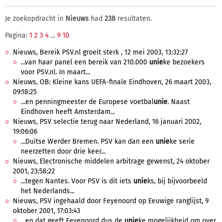
Je zoekopdracht in
Nieuws
had
238
resultaten.
Pagina:
1
2
3
4
...
9
10
Nieuws, Bereik PSV.nl groeit sterk , 12 mei 2003, 13:32:27
...van haar panel een bereik van 210.000
unie
ke bezoekers
voor PSV.nl. In maart...
Nieuws, OB: Kleine kans UEFA-finale Eindhoven, 26 maart 2003,
09:18:25
...en penningmeester de Europese voetbal
unie
. Naast
Eindhoven heeft Amsterdam...
Nieuws, PSV selectie terug naar Nederland, 16 januari 2002,
19:06:06
...Duitse Werder Bremen. PSV kan dan een
unie
ke serie
neerzetten door drie keer...
Nieuws, Electronische middelen arbitrage gewenst, 24 oktober
2001, 23:58:22
...tegen Nantes. Voor PSV is dit iets
unie
ks, bij bijvoorbeeld
het Nederlands...
Nieuws, PSV ingehaald door Feyenoord op Eeuwige ranglijst, 9
oktober 2001, 17:03:43
...en dat geeft Feyenoord dus de
unie
ke mogelijkheid om over