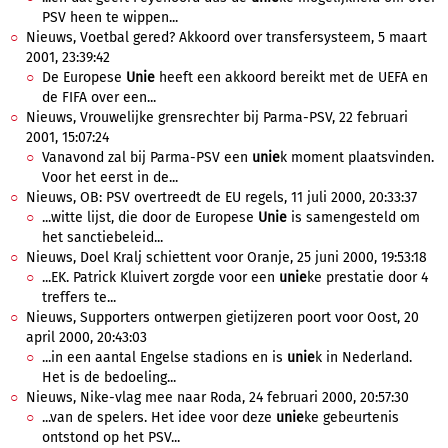
PSV heen te wippen...
Nieuws, Voetbal gered? Akkoord over transfersysteem, 5 maart
2001, 23:39:42
De Europese
Unie
heeft een akkoord bereikt met de UEFA en
de FIFA over een...
Nieuws, Vrouwelijke grensrechter bij Parma-PSV, 22 februari
2001, 15:07:24
Vanavond zal bij Parma-PSV een
unie
k moment plaatsvinden.
Voor het eerst in de...
Nieuws, OB: PSV overtreedt de EU regels, 11 juli 2000, 20:33:37
...witte lijst, die door de Europese
Unie
is samengesteld om
het sanctiebeleid...
Nieuws, Doel Kralj schiettent voor Oranje, 25 juni 2000, 19:53:18
...EK. Patrick Kluivert zorgde voor een
unie
ke prestatie door 4
treffers te...
Nieuws, Supporters ontwerpen gietijzeren poort voor Oost, 20
april 2000, 20:43:03
...in een aantal Engelse stadions en is
unie
k in Nederland.
Het is de bedoeling...
Nieuws, Nike-vlag mee naar Roda, 24 februari 2000, 20:57:30
...van de spelers. Het idee voor deze
unie
ke gebeurtenis
ontstond op het PSV...