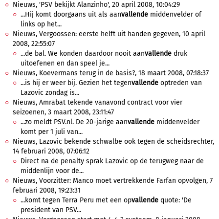
Nieuws, 'PSV bekijkt Alanzinho', 20 april 2008, 10:04:29
...Hij komt doorgaans uit als aan
vallende
middenvelder of
links op het...
Nieuws, Vergoossen: eerste helft uit handen gegeven, 10 april
2008, 22:55:07
...de bal. We konden daardoor nooit aan
vallende
druk
uitoefenen en dan speel je...
Nieuws, Koevermans terug in de basis?, 18 maart 2008, 07:18:37
...is hij er weer bij. Gezien het tegen
vallende
optreden van
Lazovic zondag is...
Nieuws, Amrabat tekende vanavond contract voor vier
seizoenen, 3 maart 2008, 23:11:47
...zo meldt PSV.nl. De 20-jarige aan
vallende
middenvelder
komt per 1 juli van...
Nieuws, Lazovic bekende schwalbe ook tegen de scheidsrechter,
14 februari 2008, 07:06:12
Direct na de penalty sprak Lazovic op de terugweg naar de
middenlijn voor de...
Nieuws, Voorzitter: Manco moet vertrekkende Farfan opvolgen, 7
februari 2008, 19:23:31
...komt tegen Terra Peru met een op
vallende
quote: 'De
president van PSV...