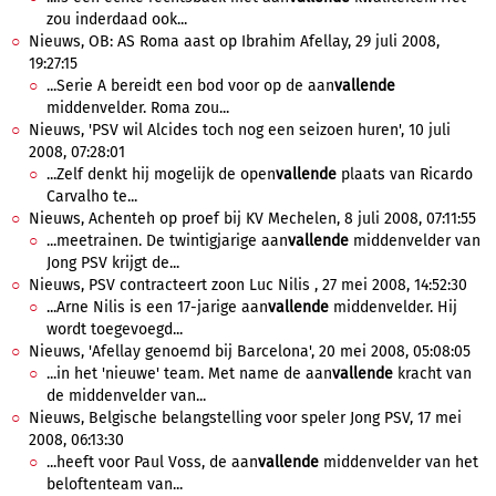
zou inderdaad ook...
Nieuws, OB: AS Roma aast op Ibrahim Afellay, 29 juli 2008,
19:27:15
...Serie A bereidt een bod voor op de aan
vallende
middenvelder. Roma zou...
Nieuws, 'PSV wil Alcides toch nog een seizoen huren', 10 juli
2008, 07:28:01
...Zelf denkt hij mogelijk de open
vallende
plaats van Ricardo
Carvalho te...
Nieuws, Achenteh op proef bij KV Mechelen, 8 juli 2008, 07:11:55
...meetrainen. De twintigjarige aan
vallende
middenvelder van
Jong PSV krijgt de...
Nieuws, PSV contracteert zoon Luc Nilis , 27 mei 2008, 14:52:30
...Arne Nilis is een 17-jarige aan
vallende
middenvelder. Hij
wordt toegevoegd...
Nieuws, 'Afellay genoemd bij Barcelona', 20 mei 2008, 05:08:05
...in het 'nieuwe' team. Met name de aan
vallende
kracht van
de middenvelder van...
Nieuws, Belgische belangstelling voor speler Jong PSV, 17 mei
2008, 06:13:30
...heeft voor Paul Voss, de aan
vallende
middenvelder van het
beloftenteam van...