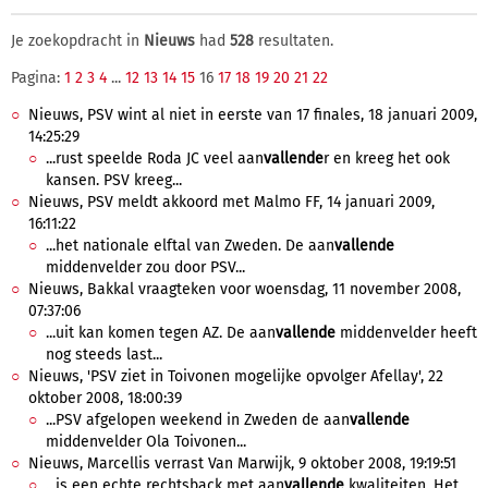
Je zoekopdracht in
Nieuws
had
528
resultaten.
Pagina:
1
2
3
4
...
12
13
14
15
16
17
18
19
20
21
22
Nieuws, PSV wint al niet in eerste van 17 finales, 18 januari 2009,
14:25:29
...rust speelde Roda JC veel aan
vallende
r en kreeg het ook
kansen. PSV kreeg...
Nieuws, PSV meldt akkoord met Malmo FF, 14 januari 2009,
16:11:22
...het nationale elftal van Zweden. De aan
vallende
middenvelder zou door PSV...
Nieuws, Bakkal vraagteken voor woensdag, 11 november 2008,
07:37:06
...uit kan komen tegen AZ. De aan
vallende
middenvelder heeft
nog steeds last...
Nieuws, 'PSV ziet in Toivonen mogelijke opvolger Afellay', 22
oktober 2008, 18:00:39
...PSV afgelopen weekend in Zweden de aan
vallende
middenvelder Ola Toivonen...
Nieuws, Marcellis verrast Van Marwijk, 9 oktober 2008, 19:19:51
...is een echte rechtsback met aan
vallende
kwaliteiten. Het