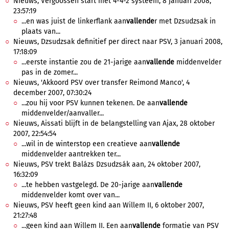
Nieuws, Vergoossen start met 4-4-2 systeem, 8 januari 2008,
23:57:19
...en was juist de linkerflank aan
vallende
r met Dzsudzsak in
plaats van...
Nieuws, Dzsudzsak definitief per direct naar PSV, 3 januari 2008,
17:18:09
...eerste instantie zou de 21-jarige aan
vallende
middenvelder
pas in de zomer...
Nieuws, 'Akkoord PSV over transfer Reimond Manco', 4
december 2007, 07:30:24
...zou hij voor PSV kunnen tekenen. De aan
vallende
middenvelder/aanvaller...
Nieuws, Aissati blijft in de belangstelling van Ajax, 28 oktober
2007, 22:54:54
...wil in de winterstop een creatieve aan
vallende
middenvelder aantrekken ter...
Nieuws, PSV trekt Balázs Dzsudzsák aan, 24 oktober 2007,
16:32:09
...te hebben vastgelegd. De 20-jarige aan
vallende
middenvelder komt over van...
Nieuws, PSV heeft geen kind aan Willem II, 6 oktober 2007,
21:27:48
...geen kind aan Willem II. Een aan
vallende
formatie van PSV