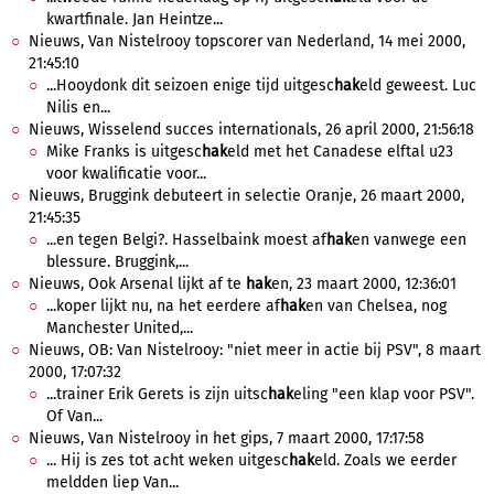
kwartfinale. Jan Heintze...
Nieuws, Van Nistelrooy topscorer van Nederland, 14 mei 2000,
21:45:10
...Hooydonk dit seizoen enige tijd uitgesc
hak
eld geweest. Luc
Nilis en...
Nieuws, Wisselend succes internationals, 26 april 2000, 21:56:18
Mike Franks is uitgesc
hak
eld met het Canadese elftal u23
voor kwalificatie voor...
Nieuws, Bruggink debuteert in selectie Oranje, 26 maart 2000,
21:45:35
...en tegen Belgi?. Hasselbaink moest af
hak
en vanwege een
blessure. Bruggink,...
Nieuws, Ook Arsenal lijkt af te
hak
en, 23 maart 2000, 12:36:01
...koper lijkt nu, na het eerdere af
hak
en van Chelsea, nog
Manchester United,...
Nieuws, OB: Van Nistelrooy: "niet meer in actie bij PSV", 8 maart
2000, 17:07:32
...trainer Erik Gerets is zijn uitsc
hak
eling "een klap voor PSV".
Of Van...
Nieuws, Van Nistelrooy in het gips, 7 maart 2000, 17:17:58
... Hij is zes tot acht weken uitgesc
hak
eld. Zoals we eerder
meldden liep Van...