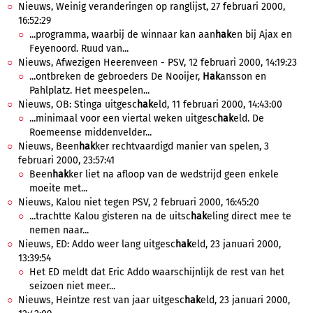
Nieuws, Weinig veranderingen op ranglijst, 27 februari 2000,
16:52:29
...programma, waarbij de winnaar kan aan
hak
en bij Ajax en
Feyenoord. Ruud van...
Nieuws, Afwezigen Heerenveen - PSV, 12 februari 2000, 14:19:23
...ontbreken de gebroeders De Nooijer,
Hak
ansson en
Pahlplatz. Het meespelen...
Nieuws, OB: Stinga uitgesc
hak
eld, 11 februari 2000, 14:43:00
...minimaal voor een viertal weken uitgesc
hak
eld. De
Roemeense middenvelder...
Nieuws, Been
hak
ker rechtvaardigd manier van spelen, 3
februari 2000, 23:57:41
Been
hak
ker liet na afloop van de wedstrijd geen enkele
moeite met...
Nieuws, Kalou niet tegen PSV, 2 februari 2000, 16:45:20
...trachtte Kalou gisteren na de uitsc
hak
eling direct mee te
nemen naar...
Nieuws, ED: Addo weer lang uitgesc
hak
eld, 23 januari 2000,
13:39:54
Het ED meldt dat Eric Addo waarschijnlijk de rest van het
seizoen niet meer...
Nieuws, Heintze rest van jaar uitgesc
hak
eld, 23 januari 2000,