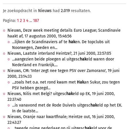
Je zoekopdracht in
Nieuws
had
2.019
resultaten.
Pagina:
1
2
3
4
...
187
Nieuws, Deze week meeting details Euro League; Scandinavie
haakt af, 17 augustus 2000, 15:46:56
...lijken de Scandinaviers af te
hak
en. De topclubs uit
Noorwegen, Zweden en...
Nieuws, Laatste interland Heintze?, 21 juni 2000, 22:57:05
...aangezien beide ploegen al uitgesc
hak
eld waren door
Nederland en Frankrijk....
Nieuws, CM: 'Inter zegt nee tegen PSV over Zamorano', 19 juni
2000, 23:14:33
...zoals het o.a. net rond kwam met
Hak
an Sukur, zou tegen
PSV hebben gezegd...
Nieuws, Nilis met Belgi? uitgesc
hak
eld op EK, 19 juni 2000,
22:37:40
...is vanavond met de Rode Duivels uitgesc
hak
eld op het EK.
In de laatste...
Nieuws, Oranje naar kwartfinale; Heintze out, 16 juni 2000,
22:43:27
...tweede ruime nederlaag op rij uitgesc
hak
eld voor de