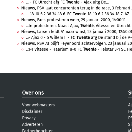
... - FC Utrecht afg FC
Twente
- Ajax uitg De...
Nieuws, PSV laat concurrenten terug in de race, 3 februari 
... 18 10 6 2 36 34-18 6. FC
Twente
18 10 6 2 36 34-18 7. AZ ..
Nieuws, Fans protesteren weer, 29 januari 2000, 14:00:11
...te protesteren. Naast Ajax,
Twente
, Vitesse en Utrecht 
Nieuws, Larsen leidt A1 naar winst, 23 januari 2000, 12:50:0
...- Ajax 0 - 5 Willem II - FC
Twente
afg De stand bij de A-j
Nieuws, PSV A1 blijft Feyenoord achtervolgen, 23 januari 20
...1-1 Vitesse - Haarlem 8-0 FC
Twente
- Telstar 3-1 SC He
Over ons
S
Voor webmasters
Aj
Disclaimer
F
Privacy
PS
Adverteren
S
Partnerberichten
M