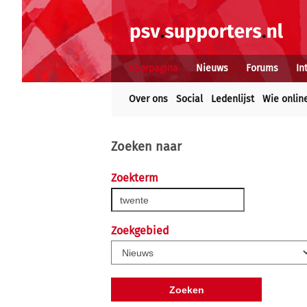
Voorpagina
Nieuws
Forums
In
Over ons
Social
Ledenlijst
Wie onlin
Zoeken naar
Zoekterm
Zoekgebied