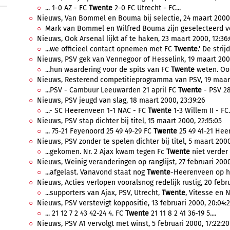
... 1-0 AZ - FC
Twente
2-0 FC Utrecht - FC...
Nieuws, Van Bommel en Bouma bij selectie, 24 maart 2000, 
Mark van Bommel en Wilfred Bouma zijn geselecteerd vo
Nieuws, Ook Arsenal lijkt af te haken, 23 maart 2000, 12:36:
...we officieel contact opnemen met FC
Twente
.' De strij
Nieuws, PSV gek van Vennegoor of Hesselink, 19 maart 2000
...hun waardering voor de spits van FC
Twente
weten. Ook 
Nieuws, Resterend competitieprogramma van PSV, 19 maart
...PSV - Cambuur Leeuwarden 21 april FC
Twente
- PSV 28 
Nieuws, PSV jeugd van slag, 18 maart 2000, 23:39:26
...- SC Heerenveen 1-1 NAC - FC
Twente
1-3 Willem II - FC.
Nieuws, PSV stap dichter bij titel, 15 maart 2000, 22:15:05
... 75-21 Feyenoord 25 49 49-29 FC
Twente
25 49 41-21 Heer
Nieuws, PSV zonder te spelen dichter bij titel, 5 maart 2000
...gekomen. Nr. 2 Ajax kwam tegen Fc
Twente
niet verder 
Nieuws, Weinig veranderingen op ranglijst, 27 februari 2000
...afgelast. Vanavond staat nog
Twente
-Heerenveen op he
Nieuws, Acties verlopen vooralsnog redelijk rustig, 20 febru
...supporters van Ajax, PSV, Utrecht,
Twente
, Vitesse en 
Nieuws, PSV verstevigt koppositie, 13 februari 2000, 20:04:
... 21 12 7 2 43 42-24 4. FC
Twente
21 11 8 2 41 36-19 5....
Nieuws, PSV A1 vervolgt met winst, 5 februari 2000, 17:22:20