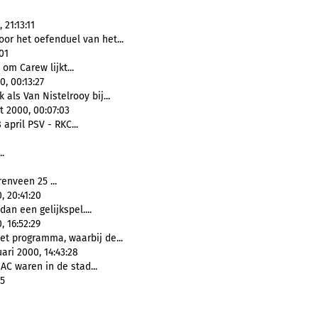
21:13:11
or het oefenduel van het...
01
d om Carew lijkt...
, 00:13:27
als Van Nistelrooy bij...
 2000, 00:07:03
april PSV - RKC...
..
enveen 25 ...
, 20:41:20
dan een gelijkspel....
, 16:52:29
t programma, waarbij de...
ari 2000, 14:43:28
NAC waren in de stad...
25