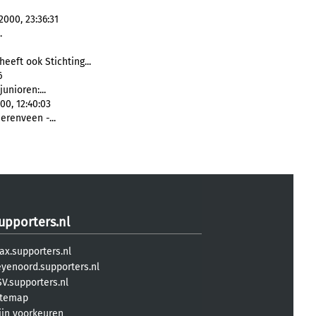
2000, 23:36:31
.
heeft ook Stichting...
6
unioren:...
00, 12:40:03
erenveen -...
upporters.nl
ax.supporters.nl
eyenoord.supporters.nl
V.supporters.nl
itemap
ijn voorkeuren