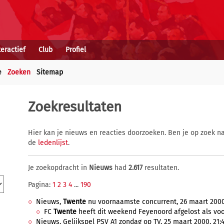
teractief
Club
Profiel
e
Zoeken
Sitemap
Zoekresultaten
Hier kan je nieuws en reacties doorzoeken. Ben je op zoek na
de
ledenlijst
.
Je zoekopdracht in
Nieuws
had
2.617
resultaten.
Pagina:
1
2
3
4
...
190
Nieuws,
Twente
nu voornaamste concurrent, 26 maart 2000,
FC
Twente
heeft dit weekend Feyenoord afgelost als voo
Nieuws, Gelijkspel PSV A1 zondag op TV, 25 maart 2000, 21: