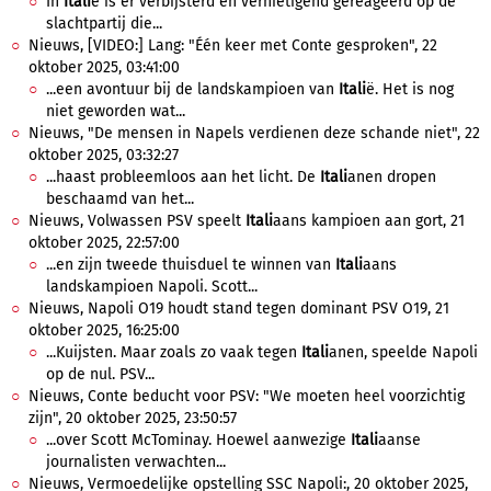
In
Itali
ë is er verbijsterd en vernietigend gereageerd op de
slachtpartij die...
Nieuws, [VIDEO:] Lang: "Één keer met Conte gesproken", 22
oktober 2025, 03:41:00
...een avontuur bij de landskampioen van
Itali
ë. Het is nog
niet geworden wat...
Nieuws, "De mensen in Napels verdienen deze schande niet", 22
oktober 2025, 03:32:27
...haast probleemloos aan het licht. De
Itali
anen dropen
beschaamd van het...
Nieuws, Volwassen PSV speelt
Itali
aans kampioen aan gort, 21
oktober 2025, 22:57:00
...en zijn tweede thuisduel te winnen van
Itali
aans
landskampioen Napoli. Scott...
Nieuws, Napoli O19 houdt stand tegen dominant PSV O19, 21
oktober 2025, 16:25:00
...Kuijsten. Maar zoals zo vaak tegen
Itali
anen, speelde Napoli
op de nul. PSV...
Nieuws, Conte beducht voor PSV: "We moeten heel voorzichtig
zijn", 20 oktober 2025, 23:50:57
...over Scott McTominay. Hoewel aanwezige
Itali
aanse
journalisten verwachten...
Nieuws, Vermoedelijke opstelling SSC Napoli:, 20 oktober 2025,