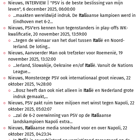
Nieuws, INTERVIEW | "PSV is de beste beslissing van mijn
leven", 6 december 2025, 06:00:00
...maakten wereldwijd indruk. De
Itali
aanse kampioen werd in
Eindhoven met 6-2...
Nieuws, PSV'ers kennen hun tegenstanders in play-offs WK-
kwalificatie, 20 november 2025, 13:59:00
...tegen de winnaar van het duel tussen
Itali
ë en Noord-
Ierland. De loting...
Nieuws, Aanvoerder Man ook trefzeker voor Roemenië, 19
november 2025, 13:32:00
...Ierland, Slowakije, Oekraïne en/of
Itali
ë. Vanuit de Nations
League...
Nieuws, Monsterzege PSV ook internationaal groot nieuws, 22
oktober 2025, 14:28:00
...Bosz heeft dan ook niet alleen in
Itali
ë en Nederland grote
indruk gemaakt,...
Nieuws, PSV pakt ruim twee miljoen met winst tegen Napoli, 22
oktober 2025, 05:02:07
...zal de 6-2 overwinning van PSV op de
Itali
aanse
landskampioen Napoli extra...
Nieuws,
Itali
aanse media snoeihard voor en over Napoli, 22
oktober 2025, 04:23:34