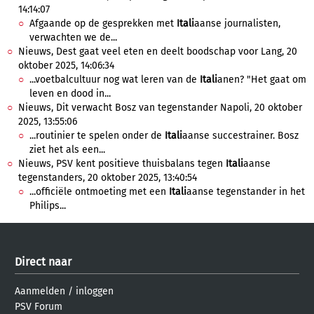
14:14:07
Afgaande op de gesprekken met
Itali
aanse journalisten,
verwachten we de...
Nieuws, Dest gaat veel eten en deelt boodschap voor Lang, 20
oktober 2025, 14:06:34
...voetbalcultuur nog wat leren van de
Itali
anen? "Het gaat om
leven en dood in...
Nieuws, Dit verwacht Bosz van tegenstander Napoli, 20 oktober
2025, 13:55:06
...routinier te spelen onder de
Itali
aanse succestrainer. Bosz
ziet het als een...
Nieuws, PSV kent positieve thuisbalans tegen
Itali
aanse
tegenstanders, 20 oktober 2025, 13:40:54
...officiële ontmoeting met een
Itali
aanse tegenstander in het
Philips...
Direct naar
Aanmelden
/
inloggen
PSV Forum