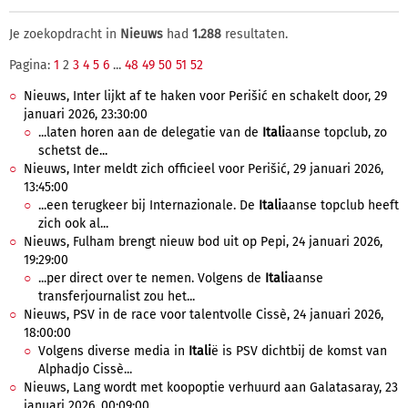
Je zoekopdracht in
Nieuws
had
1.288
resultaten.
Pagina:
1
2
3
4
5
6
...
48
49
50
51
52
Nieuws, Inter lijkt af te haken voor Perišić en schakelt door, 29
januari 2026, 23:30:00
...laten horen aan de delegatie van de
Itali
aanse topclub, zo
schetst de...
Nieuws, Inter meldt zich officieel voor Perišić, 29 januari 2026,
13:45:00
...een terugkeer bij Internazionale. De
Itali
aanse topclub heeft
zich ook al...
Nieuws, Fulham brengt nieuw bod uit op Pepi, 24 januari 2026,
19:29:00
...per direct over te nemen. Volgens de
Itali
aanse
transferjournalist zou het...
Nieuws, PSV in de race voor talentvolle Cissè, 24 januari 2026,
18:00:00
Volgens diverse media in
Itali
ë is PSV dichtbij de komst van
Alphadjo Cissè...
Nieuws, Lang wordt met koopoptie verhuurd aan Galatasaray, 23
januari 2026, 00:09:00