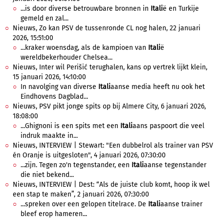
...is door diverse betrouwbare bronnen in
Itali
ë en Turkije
gemeld en zal...
Nieuws, Zo kan PSV de tussenronde CL nog halen, 22 januari
2026, 15:51:00
...kraker woensdag, als de kampioen van
Itali
ë
wereldbekerhouder Chelsea...
Nieuws, Inter wil Perišić terughalen, kans op vertrek lijkt klein,
15 januari 2026, 14:10:00
In navolging van diverse
Itali
aanse media heeft nu ook het
Eindhovens Dagblad...
Nieuws, PSV pikt jonge spits op bij Almere City, 6 januari 2026,
18:08:00
...Ghignoni is een spits met een
Itali
aans paspoort die veel
indruk maakte in...
Nieuws, INTERVIEW | Stewart: "Een dubbelrol als trainer van PSV
én Oranje is uitgesloten", 4 januari 2026, 07:30:00
...zijn. Tegen zo'n tegenstander, een
Itali
aanse tegenstander
die niet bekend...
Nieuws, INTERVIEW | Dest: “Als de juiste club komt, hoop ik wel
een stap te maken”, 2 januari 2026, 07:30:00
...spreken over een gelopen titelrace. De
Itali
aanse trainer
bleef erop hameren...