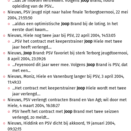
...dat ze moeten vertrekken. Volgens
Joop
Brand, hoofd
opleiding van de PSV...
Nieuws, PSV jeugd nipt naar halve finale Terborgtoernooi, 22 mei
2004, 21:55:50
...aldus een optimistische
Joop
Brand bij de loting. In het
eerste duel kwam...
Nieuws, Hiele nog twee jaar bij PSV, 22 april 2004, 14:53:05
...PSV het contract met keeperstrainer
Joop
Hiele met twee
jaar heeft verlengd....
Nieuws,
Joop
Brand: PSV favoriet bij sterk Terborg jeugdtoernooi,
8 april 2004, 23:39:26
...Feyenoord dit jaar weer mee. Volgens
Joop
Brand is PSV, dat
met een...
Nieuws, Moniz, Hiele en Vanenburg langer bij PSV, 3 april 2004,
11:49:33
...Het contract met keeperstrainer
Joop
Hiele wordt met twee
jaar verlengd....
Nieuws, PSV verlengt contracten Brand en Van Agt; wil door met
Hiele, 4 maart 2004, 16:38:27
PSV heeft het contract met
Joop
Brand met twee seizoen
verlengd, zo meldt...
Nieuws, Hiddink en PSV dicht bij akkoord, 19 januari 2004,
09:32:15