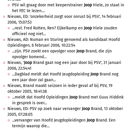
PSV wil graag door met keeperstrainer
Joop
Hiele, zo staat in
het PZC te lezen....
Nieuws, ED: 'onzekerheid zorgt voor onrust bij PSV', 14 februari
2006, 15:07:53
...rest. Fred Rutten, Ren? Eijkelkamp en
Joop
Hiele zouden
officieel nog niet...
Nieuws, AD: Numan en Sturing genoemd als kandidaat Hoofd
Opleidingen, 6 februari 2006, 10:22:54
...zijn. PSV zoekt een opvolger voor
Joop
Brand, die zijn
opvolger komend...
Nieuws, '
Joop
Brand gaat nog een jaar door bij PSV', 31 januari
2006, 22:54:41
...Dagblad meldt dat Hoofd Jeugdopleiding
Joop
Brand nog
een jaar door zal gaan...
Nieuws, Brand maakt seizoen in ieder geval af bij PSV, 19
oktober 2005, 18:41:38
...meldt dat Hoofd Opleidingen
Joop
Brand met Guus Hiddink
in gesprek is over...
Nieuws, ED: PSV op zoek naar vervanger
Joop
Brand, 13 oktober
2005, 07:28:05
...vervanger van Hoofd Jeugdopleidingen
Joop
Brand. Een
termijn waarop die...