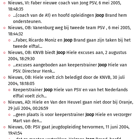
Nieuws, VI: Faber nieuwe coach van Jong PSV, 6 mei 2005,
18:48:35
...(coach van de A1) en hoofd opleidingen
Joop
Brand hem
ondersteunen.
Nieuws, OB: Vanenburg weg bij tweede team PSV , 6 mei 2005,
18:44:32
...Faber, Ricardo Moniz en
Joop
Brand gaan zijn taken bij het
tweede elftal...
Nieuws, OB: KNVB biedt
Joop
Hiele excuses aan, 2 augustus
2004, 18:29:30
...excuses aangeboden aan keeperstrainer
Joop
Hiele van
PSV. Directeur Henk...
Nieuws, OB: Hiele voelt zich beledigd door de KNVB, 30 juli
2004, 18:18:05
Keeperstrainer
Joop
Hiele van PSV en van het Nederlands
elftal voelt zich...
Nieuws, AD: Hiele en Van den Heuvel gaan niet door bij Oranje,
29 juli 2004, 00:26:59
...geen plaats is voor keeperstrainer
Joop
Hiele en verzorger
Mart van den...
Nieuws, OB: PSV gaat jeugdopleiding hervormen, 11 juni 2004,
19:41:54