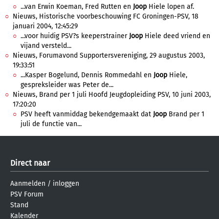
...van Erwin Koeman, Fred Rutten en
Joop
Hiele lopen af.
Nieuws, Historische voorbeschouwing FC Groningen-PSV, 18
januari 2004, 12:45:29
...voor huidig PSV?s keeperstrainer
Joop
Hiele deed vriend en
vijand versteld...
Nieuws, Forumavond Supportersvereniging, 29 augustus 2003,
19:33:51
...Kasper Bogelund, Dennis Rommedahl en
Joop
Hiele,
gespreksleider was Peter de...
Nieuws, Brand per 1 juli Hoofd Jeugdopleiding PSV, 10 juni 2003,
17:20:20
PSV heeft vanmiddag bekendgemaakt dat
Joop
Brand per 1
juli de functie van...
Direct naar
Aanmelden
/
inloggen
PSV Forum
Stand
Kalender