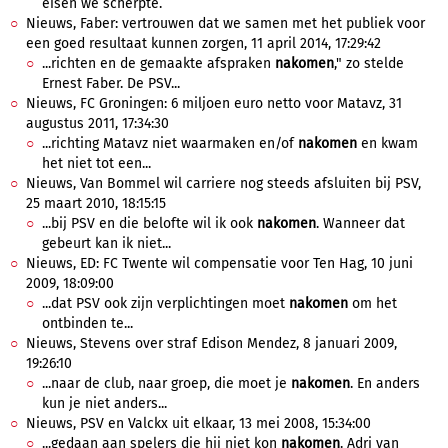
eisen we scherpte.”
Nieuws, Faber: vertrouwen dat we samen met het publiek voor
een goed resultaat kunnen zorgen, 11 april 2014, 17:29:42
...richten en de gemaakte afspraken
nakomen
," zo stelde
Ernest Faber. De PSV...
Nieuws, FC Groningen: 6 miljoen euro netto voor Matavz, 31
augustus 2011, 17:34:30
...richting Matavz niet waarmaken en/of
nakomen
en kwam
het niet tot een...
Nieuws, Van Bommel wil carriere nog steeds afsluiten bij PSV,
25 maart 2010, 18:15:15
...bij PSV en die belofte wil ik ook
nakomen
. Wanneer dat
gebeurt kan ik niet...
Nieuws, ED: FC Twente wil compensatie voor Ten Hag, 10 juni
2009, 18:09:00
...dat PSV ook zijn verplichtingen moet
nakomen
om het
ontbinden te...
Nieuws, Stevens over straf Edison Mendez, 8 januari 2009,
19:26:10
...naar de club, naar groep, die moet je
nakomen
. En anders
kun je niet anders...
Nieuws, PSV en Valckx uit elkaar, 13 mei 2008, 15:34:00
...gedaan aan spelers die hij niet kon
nakomen
. Adri van