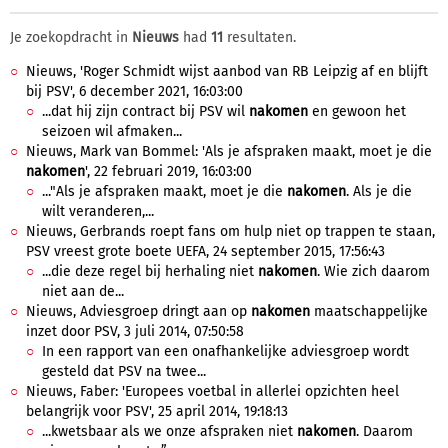
Je zoekopdracht in
Nieuws
had
11
resultaten.
Nieuws, 'Roger Schmidt wijst aanbod van RB Leipzig af en blijft
bij PSV', 6 december 2021, 16:03:00
...dat hij zijn contract bij PSV wil
nakomen
en gewoon het
seizoen wil afmaken...
Nieuws, Mark van Bommel: 'Als je afspraken maakt, moet je die
nakomen
', 22 februari 2019, 16:03:00
..."Als je afspraken maakt, moet je die
nakomen
. Als je die
wilt veranderen,...
Nieuws, Gerbrands roept fans om hulp niet op trappen te staan,
PSV vreest grote boete UEFA, 24 september 2015, 17:56:43
...die deze regel bij herhaling niet
nakomen
. Wie zich daarom
niet aan de...
Nieuws, Adviesgroep dringt aan op
nakomen
maatschappelijke
inzet door PSV, 3 juli 2014, 07:50:58
In een rapport van een onafhankelijke adviesgroep wordt
gesteld dat PSV na twee...
Nieuws, Faber: 'Europees voetbal in allerlei opzichten heel
belangrijk voor PSV', 25 april 2014, 19:18:13
...kwetsbaar als we onze afspraken niet
nakomen
. Daarom