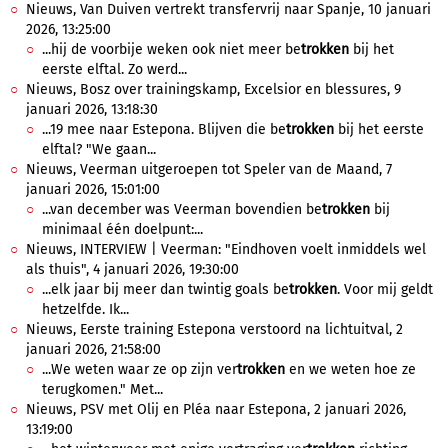
Nieuws, Van Duiven vertrekt transfervrij naar Spanje, 10 januari
2026, 13:25:00
...hij de voorbije weken ook niet meer be
trokken
bij het
eerste elftal. Zo werd...
Nieuws, Bosz over trainingskamp, Excelsior en blessures, 9
januari 2026, 13:18:30
...19 mee naar Estepona. Blijven die be
trokken
bij het eerste
elftal? "We gaan...
Nieuws, Veerman uitgeroepen tot Speler van de Maand, 7
januari 2026, 15:01:00
...van december was Veerman bovendien be
trokken
bij
minimaal één doelpunt:...
Nieuws, INTERVIEW | Veerman: "Eindhoven voelt inmiddels wel
als thuis", 4 januari 2026, 19:30:00
...elk jaar bij meer dan twintig goals be
trokken
. Voor mij geldt
hetzelfde. Ik...
Nieuws, Eerste training Estepona verstoord na lichtuitval, 2
januari 2026, 21:58:00
...We weten waar ze op zijn ver
trokken
en we weten hoe ze
terugkomen." Met...
Nieuws, PSV met Olij en Pléa naar Estepona, 2 januari 2026,
13:19:00