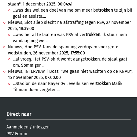
staan", 1 december 2025, 00:04:41
...was dus wel een doel van me om meer be
trokken
te zijn bij
goal en assists....
Nieuws, Slot sliep slecht na afstraffing tegen PSV, 27 november
2025, 18:39:00
...was het al te laat en was PSV al ver
trokken
. Ik stuur hem
vandaag nog wel...
Nieuws, Hoe PSV-fans de spanning verdrijven voor grote
wedstrijden, 26 november 2025, 17:55:00
...al vroeg. Het PSV-shirt wordt aange
trokken
, de sjaal gaat
om. Sommigen...
Nieuws, INTERVIEW | Bosz: "We gaan niet wachten op de KNVB",
15 november 2025, 07:00:00
...Stadion de naar Bayer 04 Leverkusen ver
trokken
Malik
Tillman doen vergeten....
Direct naar
Aanmelden
/
inloggen
PSV Forum