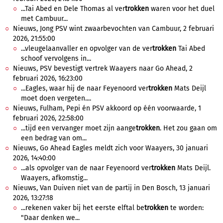
...Tai Abed en Dele Thomas al ver
trokken
waren voor het duel
met Cambuur...
Nieuws, Jong PSV wint zwaarbevochten van Cambuur, 2 februari
2026, 21:55:00
...vleugelaanvaller en opvolger van de ver
trokken
Tai Abed
schoof vervolgens in...
Nieuws, PSV bevestigt vertrek Waayers naar Go Ahead, 2
februari 2026, 16:23:00
...Eagles, waar hij de naar Feyenoord ver
trokken
Mats Deijl
moet doen vergeten....
Nieuws, Fulham, Pepi én PSV akkoord op één voorwaarde, 1
februari 2026, 22:58:00
...tijd een vervanger moet zijn aange
trokken
. Het zou gaan om
een bedrag van om...
Nieuws, Go Ahead Eagles meldt zich voor Waayers, 30 januari
2026, 14:40:00
...als opvolger van de naar Feyenoord ver
trokken
Mats Deijl.
Waayers, afkomstig...
Nieuws, Van Duiven niet van de partij in Den Bosch, 13 januari
2026, 13:27:18
...rekenen vaker bij het eerste elftal be
trokken
te worden:
"Daar denken we...