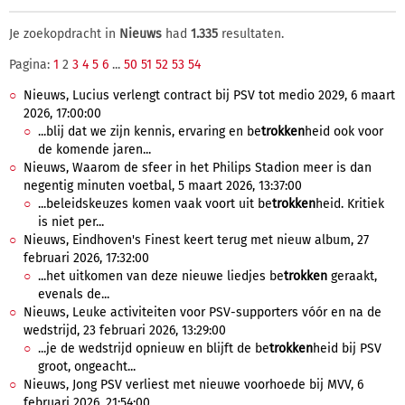
Je zoekopdracht in
Nieuws
had
1.335
resultaten.
Pagina:
1
2
3
4
5
6
...
50
51
52
53
54
Nieuws, Lucius verlengt contract bij PSV tot medio 2029, 6 maart
2026, 17:00:00
...blij dat we zijn kennis, ervaring en be
trokken
heid ook voor
de komende jaren...
Nieuws, Waarom de sfeer in het Philips Stadion meer is dan
negentig minuten voetbal, 5 maart 2026, 13:37:00
...beleidskeuzes komen vaak voort uit be
trokken
heid. Kritiek
is niet per...
Nieuws, Eindhoven's Finest keert terug met nieuw album, 27
februari 2026, 17:32:00
...het uitkomen van deze nieuwe liedjes be
trokken
geraakt,
evenals de...
Nieuws, Leuke activiteiten voor PSV-supporters vóór en na de
wedstrijd, 23 februari 2026, 13:29:00
...je de wedstrijd opnieuw en blijft de be
trokken
heid bij PSV
groot, ongeacht...
Nieuws, Jong PSV verliest met nieuwe voorhoede bij MVV, 6
februari 2026, 21:54:00