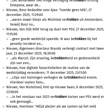
...het winterweer met enige vertraging ver
trokken
richting
Estepona, waar de...
Nieuws, Bosz bedankte voor Ajax: "Voelde geen klik", 27
december 2025, 11:29:00
...waren zowel Steijn als Mislintat ver
trokken
uit Amsterdam,
terwijl Bosz nu...
Nieuws, Van Dijk blikt terug op duel met PSV, 27 december 2025,
11:15:00
...geen goede wedstrijd speelde. Ik was be
trokken
bij het
penalty-incident en...
Nieuws, Algemeen directeur Brands verlengt contract met twee
jaar, 23 december 2025, 18:30:00
...als Marcel. Zijn ervaring, be
trokken
heid en gedrevenheid
zijn van een...
Nieuws, Hoe digitale fanactiviteiten de routine van de
wedstrijddag veranderen, 11 december 2025, 23:11:00
...clips van trainingen verhogen de be
trokken
heid enorm.
Hierdoor voelen fans...
Nieuws, Van Nistelrooij hint op nieuwe baan, 8 december 2025,
23:56:00
...in het voorjaar van 2023 ver
trokken
trainer van PSV werd er
ook gevraagd...
Nieuws, Veerman: "Altijd plezier als we samen op het veld