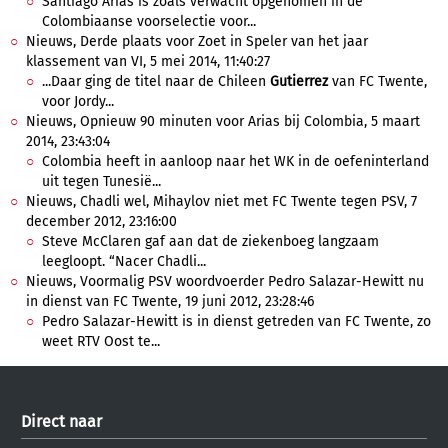
Santiago Arias is zoals verwacht opgenomen in de
Colombiaanse voorselectie voor...
Nieuws, Derde plaats voor Zoet in Speler van het jaar
klassement van VI, 5 mei 2014, 11:40:27
...Daar ging de titel naar de Chileen
Gutierrez
van FC Twente,
voor Jordy...
Nieuws, Opnieuw 90 minuten voor Arias bij Colombia, 5 maart
2014, 23:43:04
Colombia heeft in aanloop naar het WK in de oefeninterland
uit tegen Tunesië...
Nieuws, Chadli wel, Mihaylov niet met FC Twente tegen PSV, 7
december 2012, 23:16:00
Steve McClaren gaf aan dat de ziekenboeg langzaam
leegloopt. “Nacer Chadli...
Nieuws, Voormalig PSV woordvoerder Pedro Salazar-Hewitt nu
in dienst van FC Twente, 19 juni 2012, 23:28:46
Pedro Salazar-Hewitt is in dienst getreden van FC Twente, zo
weet RTV Oost te...
Direct naar