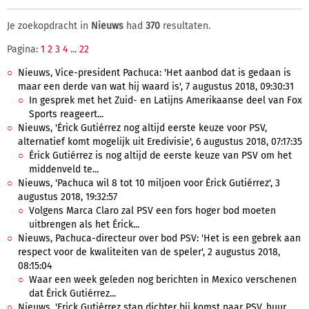
Je zoekopdracht in
Nieuws
had
370
resultaten.
Pagina:
1
2
3
4
...
22
Nieuws, Vice-president Pachuca: 'Het aanbod dat is gedaan is
maar een derde van wat hij waard is', 7 augustus 2018, 09:30:31
In gesprek met het Zuid- en Latijns Amerikaanse deel van Fox
Sports reageert...
Nieuws, 'Érick Gutiérrez nog altijd eerste keuze voor PSV,
alternatief komt mogelijk uit Eredivisie', 6 augustus 2018, 07:17:35
Érick Gutiérrez is nog altijd de eerste keuze van PSV om het
middenveld te...
Nieuws, 'Pachuca wil 8 tot 10 miljoen voor Érick Gutiérrez', 3
augustus 2018, 19:32:57
Volgens Marca Claro zal PSV een fors hoger bod moeten
uitbrengen als het Érick...
Nieuws, Pachuca-directeur over bod PSV: 'Het is een gebrek aan
respect voor de kwaliteiten van de speler', 2 augustus 2018,
08:15:04
Waar een week geleden nog berichten in Mexico verschenen
dat Érick Gutiérrez...
Nieuws, 'Erick Gutiérrez stap dichter bij komst naar PSV, huur