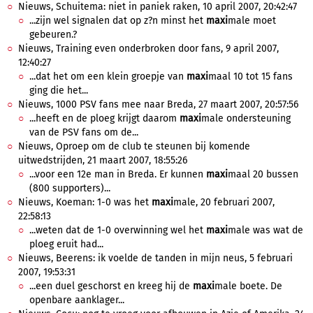
Nieuws, Schuitema: niet in paniek raken, 10 april 2007, 20:42:47
...zijn wel signalen dat op z?n minst het
maxi
male moet
gebeuren.?
Nieuws, Training even onderbroken door fans, 9 april 2007,
12:40:27
...dat het om een klein groepje van
maxi
maal 10 tot 15 fans
ging die het...
Nieuws, 1000 PSV fans mee naar Breda, 27 maart 2007, 20:57:56
...heeft en de ploeg krijgt daarom
maxi
male ondersteuning
van de PSV fans om de...
Nieuws, Oproep om de club te steunen bij komende
uitwedstrijden, 21 maart 2007, 18:55:26
...voor een 12e man in Breda. Er kunnen
maxi
maal 20 bussen
(800 supporters)...
Nieuws, Koeman: 1-0 was het
maxi
male, 20 februari 2007,
22:58:13
...weten dat de 1-0 overwinning wel het
maxi
male was wat de
ploeg eruit had...
Nieuws, Beerens: ik voelde de tanden in mijn neus, 5 februari
2007, 19:53:31
...een duel geschorst en kreeg hij de
maxi
male boete. De
openbare aanklager...