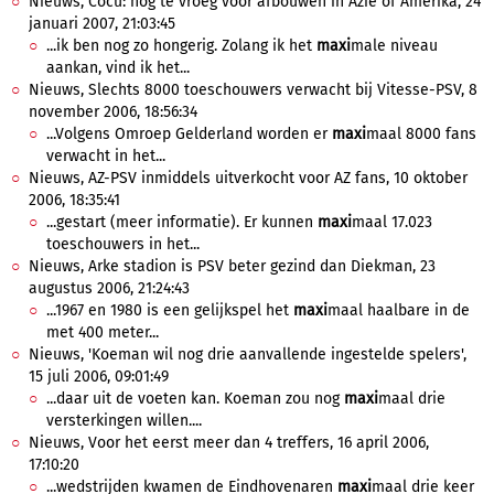
Nieuws, Cocu: nog te vroeg voor afbouwen in Azie of Amerika, 24
januari 2007, 21:03:45
...ik ben nog zo hongerig. Zolang ik het
maxi
male niveau
aankan, vind ik het...
Nieuws, Slechts 8000 toeschouwers verwacht bij Vitesse-PSV, 8
november 2006, 18:56:34
...Volgens Omroep Gelderland worden er
maxi
maal 8000 fans
verwacht in het...
Nieuws, AZ-PSV inmiddels uitverkocht voor AZ fans, 10 oktober
2006, 18:35:41
...gestart (meer informatie). Er kunnen
maxi
maal 17.023
toeschouwers in het...
Nieuws, Arke stadion is PSV beter gezind dan Diekman, 23
augustus 2006, 21:24:43
...1967 en 1980 is een gelijkspel het
maxi
maal haalbare in de
met 400 meter...
Nieuws, 'Koeman wil nog drie aanvallende ingestelde spelers',
15 juli 2006, 09:01:49
...daar uit de voeten kan. Koeman zou nog
maxi
maal drie
versterkingen willen....
Nieuws, Voor het eerst meer dan 4 treffers, 16 april 2006,
17:10:20
...wedstrijden kwamen de Eindhovenaren
maxi
maal drie keer