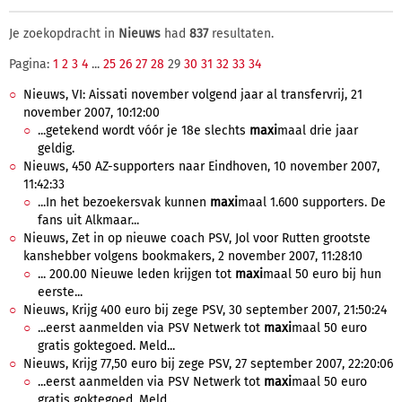
Je zoekopdracht in
Nieuws
had
837
resultaten.
Pagina:
1
2
3
4
...
25
26
27
28
29
30
31
32
33
34
Nieuws, VI: Aissati november volgend jaar al transfervrij, 21
november 2007, 10:12:00
...getekend wordt vóór je 18e slechts
maxi
maal drie jaar
geldig.
Nieuws, 450 AZ-supporters naar Eindhoven, 10 november 2007,
11:42:33
...In het bezoekersvak kunnen
maxi
maal 1.600 supporters. De
fans uit Alkmaar...
Nieuws, Zet in op nieuwe coach PSV, Jol voor Rutten grootste
kanshebber volgens bookmakers, 2 november 2007, 11:28:10
... 200.00 Nieuwe leden krijgen tot
maxi
maal 50 euro bij hun
eerste...
Nieuws, Krijg 400 euro bij zege PSV, 30 september 2007, 21:50:24
...eerst aanmelden via PSV Netwerk tot
maxi
maal 50 euro
gratis goktegoed. Meld...
Nieuws, Krijg 77,50 euro bij zege PSV, 27 september 2007, 22:20:06
...eerst aanmelden via PSV Netwerk tot
maxi
maal 50 euro
gratis goktegoed. Meld...