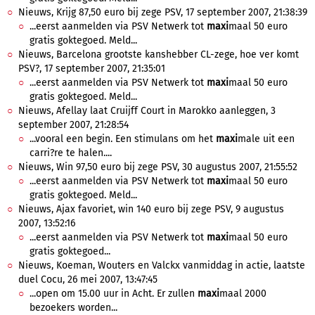
Nieuws, Krijg 87,50 euro bij zege PSV, 17 september 2007, 21:38:39
...eerst aanmelden via PSV Netwerk tot
maxi
maal 50 euro
gratis goktegoed. Meld...
Nieuws, Barcelona grootste kanshebber CL-zege, hoe ver komt
PSV?, 17 september 2007, 21:35:01
...eerst aanmelden via PSV Netwerk tot
maxi
maal 50 euro
gratis goktegoed. Meld...
Nieuws, Afellay laat Cruijff Court in Marokko aanleggen, 3
september 2007, 21:28:54
...vooral een begin. Een stimulans om het
maxi
male uit een
carri?re te halen....
Nieuws, Win 97,50 euro bij zege PSV, 30 augustus 2007, 21:55:52
...eerst aanmelden via PSV Netwerk tot
maxi
maal 50 euro
gratis goktegoed. Meld...
Nieuws, Ajax favoriet, win 140 euro bij zege PSV, 9 augustus
2007, 13:52:16
...eerst aanmelden via PSV Netwerk tot
maxi
maal 50 euro
gratis goktegoed...
Nieuws, Koeman, Wouters en Valckx vanmiddag in actie, laatste
duel Cocu, 26 mei 2007, 13:47:45
...open om 15.00 uur in Acht. Er zullen
maxi
maal 2000
bezoekers worden...