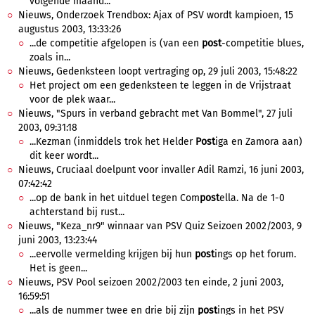
volgende maand...
Nieuws, Onderzoek Trendbox: Ajax of PSV wordt kampioen, 15
augustus 2003, 13:33:26
...de competitie afgelopen is (van een
post
-competitie blues,
zoals in...
Nieuws, Gedenksteen loopt vertraging op, 29 juli 2003, 15:48:22
Het project om een gedenksteen te leggen in de Vrijstraat
voor de plek waar...
Nieuws, "Spurs in verband gebracht met Van Bommel", 27 juli
2003, 09:31:18
...Kezman (inmiddels trok het Helder
Post
iga en Zamora aan)
dit keer wordt...
Nieuws, Cruciaal doelpunt voor invaller Adil Ramzi, 16 juni 2003,
07:42:42
...op de bank in het uitduel tegen Com
post
ella. Na de 1-0
achterstand bij rust...
Nieuws, "Keza_nr9" winnaar van PSV Quiz Seizoen 2002/2003, 9
juni 2003, 13:23:44
...eervolle vermelding krijgen bij hun
post
ings op het forum.
Het is geen...
Nieuws, PSV Pool seizoen 2002/2003 ten einde, 2 juni 2003,
16:59:51
...als de nummer twee en drie bij zijn
post
ings in het PSV