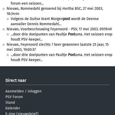
forum een seizoen...
Nieuws, Rommedahl genoemd bij Hertha BSC, 27 mei 2003,
18:34:44
Volgens de Duitse krant Morgen
post
wordt de Deense
aanvaller Dennis Rommedahl...
Nieuws, Voorbeschouwing Feyenoord - PSV, 17 mei 2003, 09:19:49
...door drie doelpunten van Paultje
Post
uma. Het seizoen erop
houdt PSV-keeper...
Nieuws, Feyenoord slechts 7 keer gewonnen laatste 25 jaar, 15
mei 2003, 19:00:37
...door drie doelpunten van Paultje
Post
uma. Het seizoen erop
houdt PSV-keeper...
Direct naar
Aanmelden
/
inloggen
PSV Forum
Stand
Kalender
E-zine (nieuwsbrief)