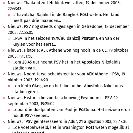
Nieuws, Thailand ziet Hiddink wel zitten, 19 december 2003,
22:43:13
...Thavatchai Sajakul in de Bangkok
Post
weten. Het land
heeft pas drie maanden...
Nieuws, PSV nog steeds ongeslagen in Gelredome, 18 december
2003, 22:55:05
...PSV in het seizoen 1979/80 dankzij
Post
uma en Van der
Kuylen voor het eerst...
Nieuws, Historie: AEK Athene won nog nooit in de CL, 19 oktober
2003, 19:31:58
...om 20.45 uur neemt PSV het in het A
post
olos Nikolaidis
stadion van...
Nieuws, Noord-Ierse scheidsrechter voor AEK Athene - PSV, 19
oktober 2003, 19:14:20
...en Keith Glasgow op het duel in het A
post
olos Nikolaidis
stadion gezet....
Nieuws, Historische voorbeschouwing Feyenoord - PSV, 19
september 2003, 19:25:02
...door drie doelpunten van Paultje
Post
uma. Het seizoen erop
houdt PSV-keeper...
Nieuws, "PSV geinteresseerd in Adu", 21 augustus 2003, 22:47:36
...de voetbalwereld, liet in Washington
Post
weten mogelijk al