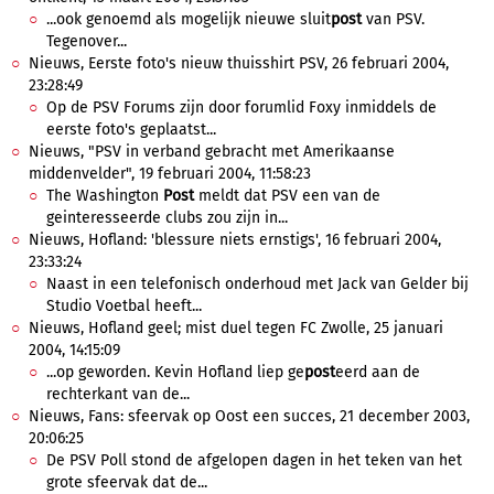
...ook genoemd als mogelijk nieuwe sluit
post
van PSV.
Tegenover...
Nieuws, Eerste foto's nieuw thuisshirt PSV, 26 februari 2004,
23:28:49
Op de PSV Forums zijn door forumlid Foxy inmiddels de
eerste foto's geplaatst...
Nieuws, "PSV in verband gebracht met Amerikaanse
middenvelder", 19 februari 2004, 11:58:23
The Washington
Post
meldt dat PSV een van de
geinteresseerde clubs zou zijn in...
Nieuws, Hofland: 'blessure niets ernstigs', 16 februari 2004,
23:33:24
Naast in een telefonisch onderhoud met Jack van Gelder bij
Studio Voetbal heeft...
Nieuws, Hofland geel; mist duel tegen FC Zwolle, 25 januari
2004, 14:15:09
...op geworden. Kevin Hofland liep ge
post
eerd aan de
rechterkant van de...
Nieuws, Fans: sfeervak op Oost een succes, 21 december 2003,
20:06:25
De PSV Poll stond de afgelopen dagen in het teken van het
grote sfeervak dat de...