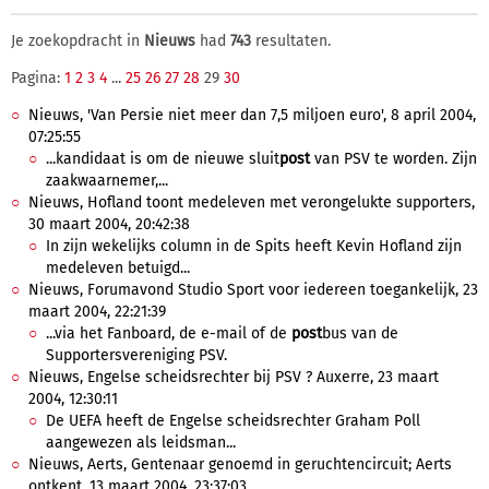
Je zoekopdracht in
Nieuws
had
743
resultaten.
Pagina:
1
2
3
4
...
25
26
27
28
29
30
Nieuws, 'Van Persie niet meer dan 7,5 miljoen euro', 8 april 2004,
07:25:55
...kandidaat is om de nieuwe sluit
post
van PSV te worden. Zijn
zaakwaarnemer,...
Nieuws, Hofland toont medeleven met verongelukte supporters,
30 maart 2004, 20:42:38
In zijn wekelijks column in de Spits heeft Kevin Hofland zijn
medeleven betuigd...
Nieuws, Forumavond Studio Sport voor iedereen toegankelijk, 23
maart 2004, 22:21:39
...via het Fanboard, de e-mail of de
post
bus van de
Supportersvereniging PSV.
Nieuws, Engelse scheidsrechter bij PSV ? Auxerre, 23 maart
2004, 12:30:11
De UEFA heeft de Engelse scheidsrechter Graham Poll
aangewezen als leidsman...
Nieuws, Aerts, Gentenaar genoemd in geruchtencircuit; Aerts
ontkent, 13 maart 2004, 23:37:03