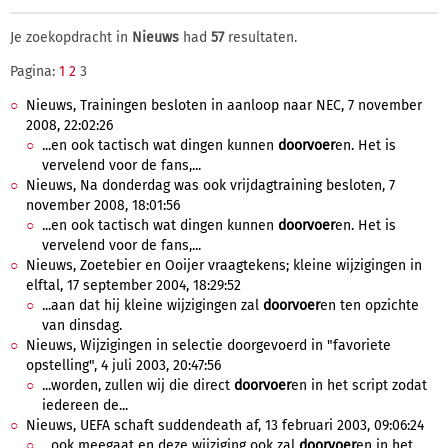
Je zoekopdracht in
Nieuws
had
57
resultaten.
Pagina:
1
2
3
Nieuws, Trainingen besloten in aanloop naar NEC, 7 november
2008, 22:02:26
...en ook tactisch wat dingen kunnen
doorvoer
en. Het is
vervelend voor de fans,...
Nieuws, Na donderdag was ook vrijdagtraining besloten, 7
november 2008, 18:01:56
...en ook tactisch wat dingen kunnen
doorvoer
en. Het is
vervelend voor de fans,...
Nieuws, Zoetebier en Ooijer vraagtekens; kleine wijzigingen in
elftal, 17 september 2004, 18:29:52
...aan dat hij kleine wijzigingen zal
doorvoer
en ten opzichte
van dinsdag.
Nieuws, Wijzigingen in selectie doorgevoerd in "favoriete
opstelling", 4 juli 2003, 20:47:56
...worden, zullen wij die direct
doorvoer
en in het script zodat
iedereen de...
Nieuws, UEFA schaft suddendeath af, 13 februari 2003, 09:06:24
...ook meegaat en deze wijziging ook zal
doorvoer
en in het